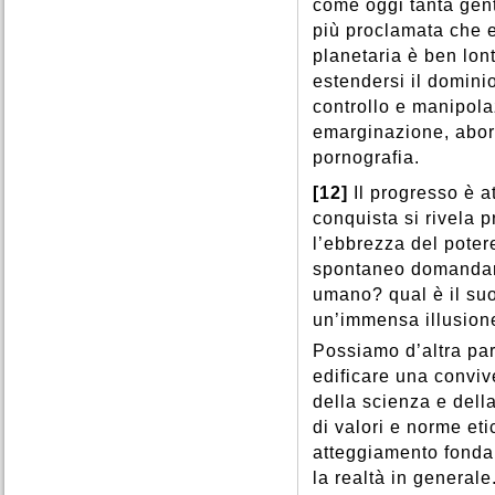
come oggi tanta gent
più proclamata che e
planetaria è ben lon
estendersi il dominio
controllo e manipola
emarginazione, abort
pornografia.
[12]
Il progresso è a
conquista si rivela 
l’ebbrezza del potere
spontaneo domandars
umano? qual è il suo
un’immensa illusion
Possiamo d’altra pa
edificare una conviv
della scienza e del
di valori e norme et
atteggiamento fondame
la realtà in generale