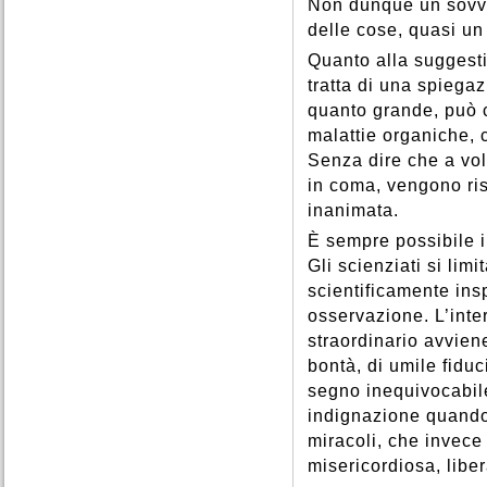
Non dunque un sovve
delle cose, quasi un
Quanto alla suggesti
tratta di una spiega
quanto grande, può c
malattie organiche, c
Senza dire che a vo
in coma, vengono risu
inanimata.
È sempre possibile i
Gli scienziati si lim
scientificamente insp
osservazione. L’inte
straordinario avviene
bontà, di umile fiduc
segno inequivocabil
indignazione quando 
miracoli, che invece
misericordiosa, liber