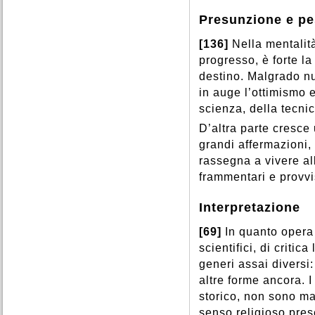
Presunzione e p
[136]
Nella mentalit
progresso, è forte la
destino. Malgrado n
in auge l’ottimismo et
scienza, della tecnic
D’altra parte cresce 
grandi affermazioni, 
rassegna a vivere all
frammentari e provvi
Interpretazione
[69]
In quanto opera 
scientifici, di critic
generi assai diversi:
altre forme ancora. 
storico, non sono ma
senso religioso pres