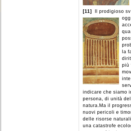
[11]
Il prodigioso sv
ogg
acc
qua
pos
pro
la f
dir
più 
mov
int
serv
indicare che siamo i
persona, di unità de
natura.Ma il progre
nuovi pericoli e timo
delle risorse natural
una catastrofe ecolog