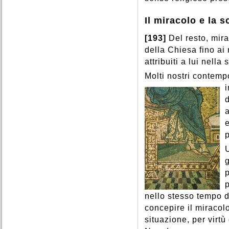
Il miracolo e la s
[193]
Del resto, mir
della Chiesa fino ai 
attribuiti a lui nella 
Molti nostri contemp
d
e
g
p
nello stesso tempo d
concepire il miraco
situazione, per virtù