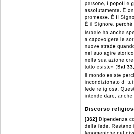
persone, i popoli e g
assolutamente. È on
promesse. È il Signor
È il Signore, perché 
Israele ha anche spe
a capovolgere le sort
nuove strade quando
nel suo agire storic
nella sua azione crea
tutto esiste» (
Sal 33
Il mondo esiste perc
incondizionato di tut
fede religiosa. Quest
intende dare, anche 
Discorso religios
[362]
Dipendenza con
della fede. Restano 
fenomeniche del div