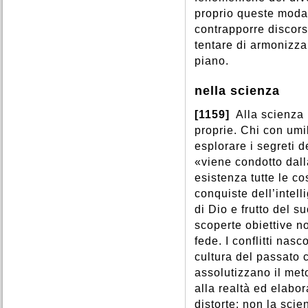
proprio queste moda
contrapporre discors
tentare di armonizza
piano.
nella scienza
[1159]
Alla scienza 
proprie. Chi con umi
esplorare i segreti 
«viene condotto dall
esistenza tutte le c
conquiste dell’inte
di Dio e frutto del s
scoperte obiettive n
fede. I conflitti na
cultura del passato 
assolutizzano il met
alla realtà ed elabor
distorte: non la scie