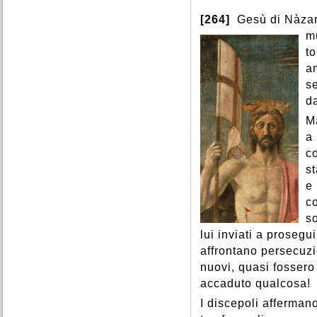
[264]
Gesù di Nàzare
m
t
a
se
d
M
a
co
s
e
co
s
lui inviati a prosegui
affrontano persecuzi
nuovi, quasi fossero
accaduto qualcosa!
I discepoli afferman