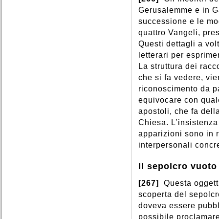
Gerusalemme e in Gal
successione e le moda
quattro Vangeli, pre
Questi dettagli a vo
letterari per esprime
La struttura dei racc
che si fa vedere, vie
riconoscimento da pa
equivocare con qualc
apostoli, che fa del
Chiesa. L’insistenza 
apparizioni sono in r
interpersonali concre
Il sepolcro vuoto
[267]
Questa oggetti
scoperta del sepolcr
doveva essere pubbl
possibile proclamare