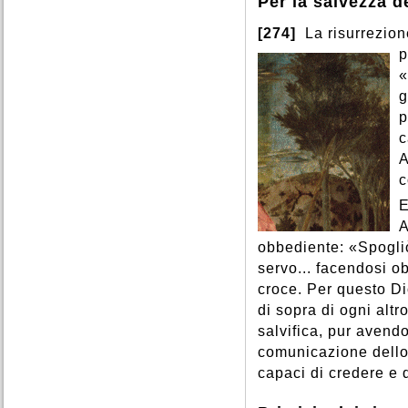
Per la salvezza 
[274]
La risurrezion
p
«
g
p
c
A
c
E
A
obbediente: «Spogli
servo... facendosi ob
croce. Per questo Dio
di sopra di ogni alt
salvifica, pur avendo
comunicazione dello 
capaci di credere e d