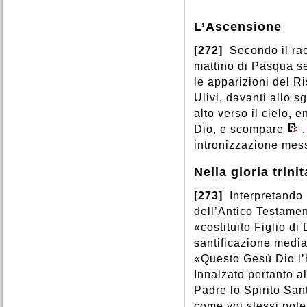
L’Ascensione
[272]
Secondo il racc
mattino di Pasqua se
le apparizioni del Ri
Ulivi, davanti allo s
alto verso il cielo, 
Dio, e scompare
intronizzazione mess
Nella gloria trinit
[273]
Interpretando l
dell’Antico Testame
«costituito Figlio di
santificazione median
«Questo Gesù Dio l’h
Innalzato pertanto al
Padre lo Spirito San
come voi stessi pote