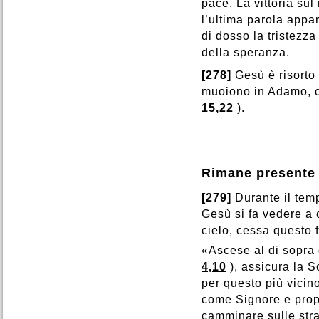
pace. La vittoria sul
l’ultima parola appa
di dosso la tristezza
della speranza.
[278]
Gesù è risorto
muoiono in Adamo, cos
15,22
).
Rimane presente
[279]
Durante il tem
Gesù si fa vedere a 
cielo, cessa questo
«Ascese al di sopra di
4,10
), assicura la S
per questo più vicin
come Signore e prop
camminare sulle stra