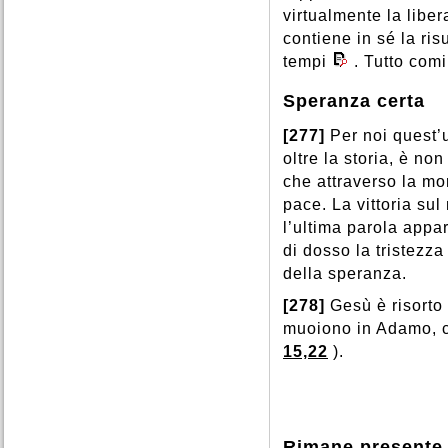
virtualmente la liber
contiene in sé la ris
tempi
. Tutto com
Speranza certa
[277]
Per noi quest’
oltre la storia, è no
che attraverso la mor
pace. La vittoria sul
l’ultima parola appa
di dosso la tristezza
della speranza.
[278]
Gesù è risorto
muoiono in Adamo, cos
15,22
).
Rimane presente