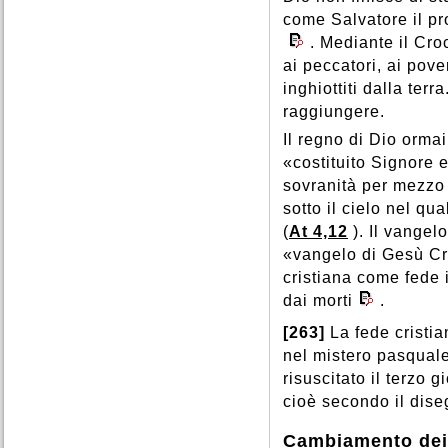
come Salvatore il pro
. Mediante il Croc
ai peccatori, ai poveri
inghiottiti dalla te
raggiungere.
Il regno di Dio orma
«costituito Signore e
sovranità per mezzo 
sotto il cielo nel qu
(
At 4,12
). Il vange
«vangelo di Gesù Cri
cristiana come fede 
dai morti
.
[263]
La fede cristia
nel mistero pasquale:
risuscitato il terzo 
cioè secondo il diseg
Cambiamento dei