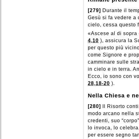
[279]
Durante il tem
Gesù si fa vedere a 
cielo, cessa questo
«Ascese al di sopra di
4,10
), assicura la S
per questo più vicin
come Signore e prop
camminare sulle stra
in cielo e in terra. 
Ecco, io sono con voi
28,18-20
).
Nella Chiesa e n
[280]
Il Risorto cont
modo arcano nella st
credenti, suo “corpo
lo invoca, lo celebra
per essere segno tan