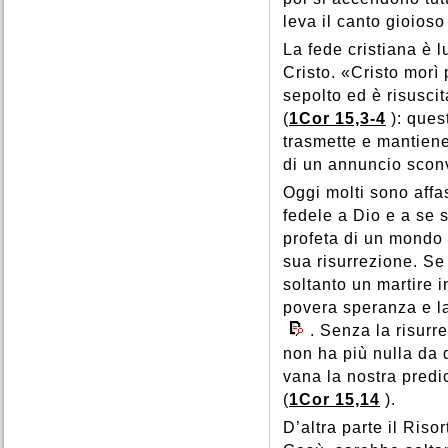
leva il canto gioioso
La fede cristiana è 
Cristo. «Cristo morì 
sepolto ed è risuscit
(
1Cor 15,3-4
): ques
trasmette e mantiene
di un annuncio scon
Oggi molti sono affa
fedele a Dio e a se s
profeta di un mondo 
sua risurrezione. Se
soltanto un martire 
povera speranza e l
. Senza la risurr
non ha più nulla da d
vana la nostra predi
(
1Cor 15,14
).
D’altra parte il Riso