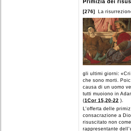
Primizia dei risus
[276]
La risurrezion
gli ultimi giorni: «Cr
che sono morti. Poi
causa di un uomo ver
tutti muoiono in Adam
(
1Cor 15,20-22
).
L’offerta delle primiz
consacrazione a Dio d
risuscitato non come
rappresentante dell’u