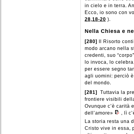
in cielo e in terra. 
Ecco, io sono con voi
28,18-20
).
Nella Chiesa e n
[280]
Il Risorto cont
modo arcano nella st
credenti, suo “corpo
lo invoca, lo celebra
per essere segno tan
agli uomini: perciò è
del mondo.
[281]
Tuttavia la pr
frontiere visibili de
Ovunque c’è carità e 
dell’amore»
, lì 
La storia resta una d
Cristo vive in essa,