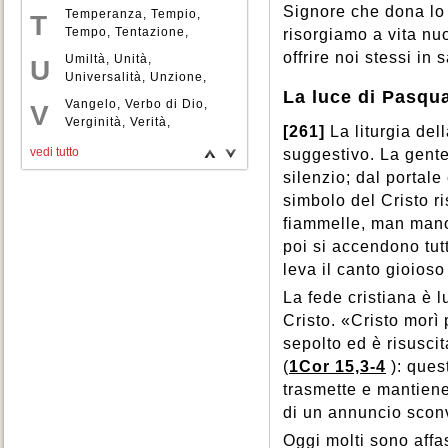
Sacramenti
,
Sacrificio
,
Signore che dona lo 
Piacere
Ricapitolazione
Temperanza
,
Pietro
,
Tempio
,
,
,
T
Salario
,
Salmi
,
Salute
,
Pluralismo
Ricchezza
Tempo
,
Tentazione
,
,
Poligamia
,
,
risorgiamo a vita nu
Salvezza
,
Santi
,
Santità
,
Politeismo
Riconciliazione
Teologia
,
Terapia
,
Politica
,
,
,
offrire noi stessi in 
Sapienza
Umiltà
,
Unità
,
Satana
,
,
U
Popolo
Ringraziamento
Terrorismo
,
Possessione
,
Testamento
,
,
,
Scienza
Universalità
,
Scrittura Sacra
,
Unzione
,
,
Povertà
Rinuncia
Testimonianza
,
Predestinazione
,
Riposo
,
Testimoni
,
,
La luce di Pasqu
Scuola
Uomo
,
,
Usura
Segno
,
,
Predicazione
Riscatto
di Geova
Vangelo
,
,
,
Risorse
Verbo di Dio
Tradizione
,
Preghiera
,
,
,
V
Sentimenti
,
Servizio
,
Presbitero
naturali
Trapianti
Verginità
,
Risurrezione
,
,
Trascendenza
Verità
,
Presenza
,
,
,
,
[261]
La liturgia de
Sessualità
,
Signore
,
Primato
Rito
Trasfigurazione
Vescovo
,
Rivelazione divina
,
,
Processo
Via
,
Viatico
,
Trinità
,
,
,
,
Simbolo
,
Sindacato
,
Z
vedi tutto
suggestivo. La gente
Procreazione
Rosario
Vigilanza
,
,
Violenza
,
Società
,
Soddisfazione
,
responsabile
Virtù
,
Vita
,
Vita
,
Profeta
,
silenzio; dal portal
Sofferenza
,
Solidarietà
,
Progresso
consacrata
,
,
Proprietà
Vocazione
,
,
simbolo del Cristo r
Sopravvivenza
,
Prostituzione
,
Speranza
,
Spirito Santo
,
fiammelle, man mano
Provvidenza
,
Prudenza
,
Spiritualità
,
Sport
,
Sposi
,
poi si accendono tut
Pudore
,
Purgatorio
,
Stati di vita
,
Stato
,
Storia
,
Purificazione
,
Puro
,
leva il canto gioioso
Successione apostolica
,
Suffragi
,
Suicidio
,
La fede cristiana è 
Superstizione
,
Cristo. «Cristo morì 
sepolto ed è risuscit
(
1Cor 15,3-4
): ques
trasmette e mantiene
di un annuncio scon
Oggi molti sono affa