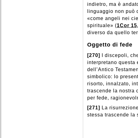
indietro, ma è andat
linguaggio non può d
«come angeli nei cie
spirituale» (
1Cor 15
diverso da quello te
Oggetto di fede
[270]
I discepoli, c
interpretano questa 
dell’Antico Testame
simbolico: lo present
risorto, innalzato, in
trascende la nostra
per fede, ragionevol
[271]
La risurrezione
stessa trascende la s