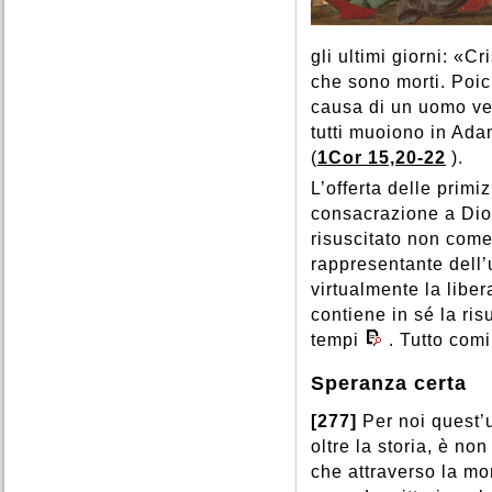
gli ultimi giorni: «Cr
che sono morti. Poi
causa di un uomo ver
tutti muoiono in Adam
(
1Cor 15,20-22
).
L’offerta delle primiz
consacrazione a Dio d
risuscitato non come
rappresentante dell’u
virtualmente la liber
contiene in sé la ris
tempi
. Tutto com
Speranza certa
[277]
Per noi quest’
oltre la storia, è no
che attraverso la mor