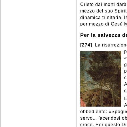
Cristo dai morti darà
mezzo del suo Spirit
dinamica trinitaria, 
per mezzo di Gesù Me
Per la salvezza 
[274]
La risurrezion
p
«
g
p
c
A
c
E
A
obbediente: «Spogli
servo... facendosi ob
croce. Per questo Dio