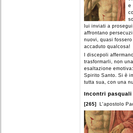
e
co
s
lui inviati a prosegui
affrontano persecuzi
nuovi, quasi fossero
accaduto qualcosa!
I discepoli afferman
trasformarli, non un
esaltazione emotiva: 
Spirito Santo. Si è i
tutta sua, con una n
Incontri pasquali
[265]
L’apostolo Pao