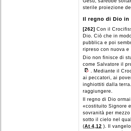
Gesù, sarebbe solta
sterile proiezione de
Il regno di Dio in
[262]
Con il Crocifis
Dio. Ciò che in modo
pubblica e poi sembr
ripreso con nuova e 
Dio non finisce di st
come Salvatore il pro
. Mediante il Croc
ai peccatori, ai poveri
inghiottiti dalla te
raggiungere.
Il regno di Dio orma
«costituito Signore e
sovranità per mezzo 
sotto il cielo nel qu
(
At 4,12
). Il vange