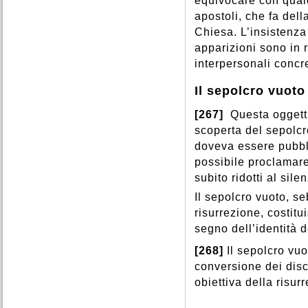
equivocare con qualc
apostoli, che fa del
Chiesa. L’insistenza 
apparizioni sono in r
interpersonali concre
Il sepolcro vuoto
[267]
Questa oggetti
scoperta del sepolcr
doveva essere pubbl
possibile proclamare
subito ridotti al sile
Il sepolcro vuoto, s
risurrezione, costitu
segno dell’identità d
[268]
Il sepolcro vuo
conversione dei disc
obiettiva della risur