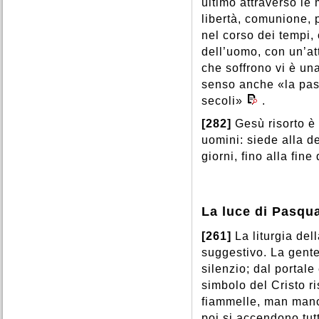
ultimo attraverso le m
libertà, comunione, 
nel corso dei tempi,
dell’uomo, con un’att
che soffrono vi è un
senso anche «la pass
secoli»
.
[282]
Gesù risorto è 
uomini: siede alla de
giorni, fino alla fin
La luce di Pasqu
[261]
La liturgia de
suggestivo. La gente
silenzio; dal portal
simbolo del Cristo r
fiammelle, man mano
poi si accendono tut