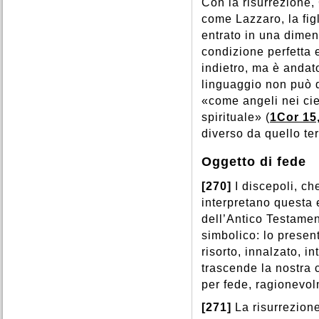
Con la risurrezione, 
come Lazzaro, la figl
entrato in una dimen
condizione perfetta e
indietro, ma è andat
linguaggio non può d
«come angeli nei cie
spirituale» (
1Cor 15
diverso da quello te
Oggetto di fede
[270]
I discepoli, c
interpretano questa 
dell’Antico Testame
simbolico: lo present
risorto, innalzato, in
trascende la nostra
per fede, ragionevol
[271]
La risurrezione