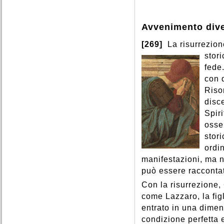
Avvenimento div
[269]
La risurrezion
stor
fede.
con d
Riso
disce
Spiri
osse
stor
ordi
manifestazioni, ma n
può essere racconta
Con la risurrezione, 
come Lazzaro, la figl
entrato in una dimen
condizione perfetta e