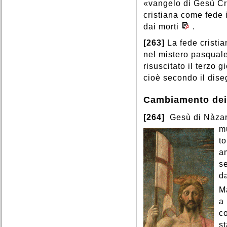
«vangelo di Gesù Cri
cristiana come fede 
dai morti
.
[263]
La fede cristia
nel mistero pasquale:
risuscitato il terzo 
cioè secondo il diseg
Cambiamento dei
[264]
Gesù di Nàzare
m
t
a
se
d
M
a
co
s