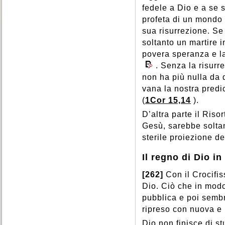
fedele a Dio e a se s
profeta di un mondo 
sua risurrezione. Se
soltanto un martire 
povera speranza e l
. Senza la risurr
non ha più nulla da d
vana la nostra predi
(
1Cor 15,14
).
D’altra parte il Riso
Gesù, sarebbe solta
sterile proiezione de
Il regno di Dio in
[262]
Con il Crocifis
Dio. Ciò che in modo
pubblica e poi sembr
ripreso con nuova e 
Dio non finisce di st