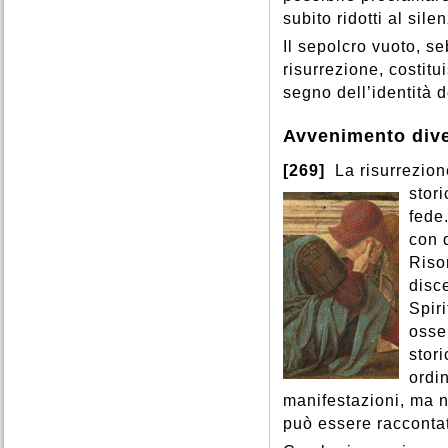
subito ridotti al sile
Il sepolcro vuoto, s
risurrezione, costitu
segno dell’identità d
Avvenimento div
[269]
La risurrezion
stor
fede.
con d
Riso
disce
Spiri
osse
stor
ordi
manifestazioni, ma n
può essere racconta