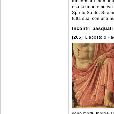
trasformarli, non un
esaltazione emotiva: 
Spirito Santo. Si è i
tutta sua, con una n
Incontri pasquali
[265]
L’apostolo Pao
sono morti. Inoltre a