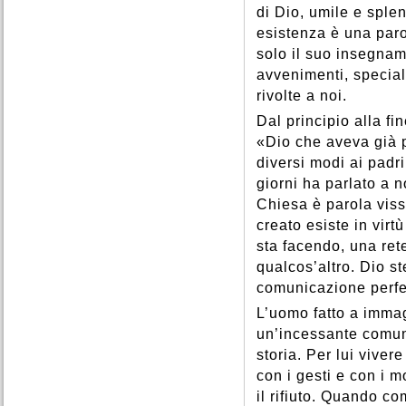
di Dio, umile e sple
esistenza è una paro
solo il suo insegnam
avvenimenti, special
rivolte a noi.
Dal principio alla fi
«Dio che aveva già p
diversi modi ai padri
giorni ha parlato a n
Chiesa è parola viss
creato esiste in virt
sta facendo, una ret
qualcos’altro. Dio st
comunicazione perfe
L’uomo fatto a immag
un’incessante comuni
storia. Per lui viver
con i gesti e con i m
il rifiuto. Quando c