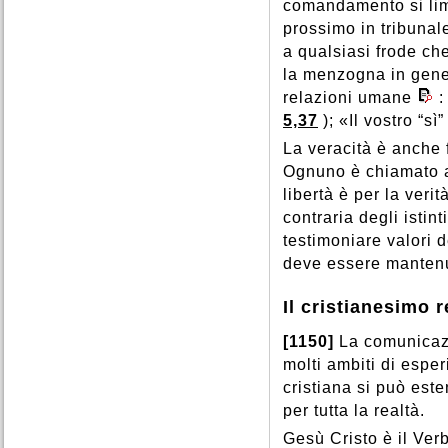
comandamento si limi
prossimo in tribunal
a qualsiasi frode ch
la menzogna in gener
relazioni umane
:
5,37
); «Il vostro “sì
La veracità è anche f
Ognuno è chiamato a 
libertà è per la veri
contraria degli istin
testimoniare valori d
deve essere mantenut
Il cristianesimo 
[1150]
La comunicazio
molti ambiti di esper
cristiana si può este
per tutta la realtà.
Gesù Cristo è il Ver