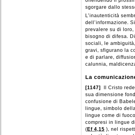
offendendo il prossi
Speranza
,
Spirito Santo
,
Provvidenza
,
Prudenza
,
Spiritualità
,
Sport
,
Sposi
,
sgorgare dallo stess
Pudore
,
Purgatorio
,
Stati di vita
,
Stato
,
Storia
,
Purificazione
,
Puro
,
L’inautenticità sem
Successione apostolica
,
Suffragi
,
Suicidio
,
dell’informazione. Si
Superstizione
,
prevalere su di loro,
bisogno di difesa. Di
sociali, le ambiguità
gravi, sfigurano la 
e di parlare, diffusi
calunnia, maldicenza
La comunicazione
[1147]
Il Cristo red
sua dimensione fond
confusione di Babele.
lingue, simbolo del
lingue come di fuoco
compresi in lingue d
(
Ef 4,15
), nel rispe