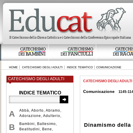
CATECHISMO
CATECHISMO
CATECHI
BAMBINI
FANCIULLI
RAGA
DEI
DEI
DEI
HOME
CATECHISMO DEGLI ADULTI
INDICE TEMATICO
COMUNICAZIONE
CATECHISMO DEGLI ADULTI
CATECHISMO DEGLI ADULTI
Comunicazione
1145-11
INDICE TEMATICO
Abbà
,
Aborto
,
Abramo
,
A
Adorazione
,
Adulterio
,
Aldilà
,
Alleanza
,
Bambini
,
Battesimo
,
Dinamismo della
B
Ambiente
,
Amore
,
Beatitudini
,
Bene
,
Anàmnesi
,
Angeli
,