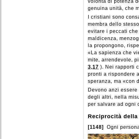
volontà di potenza d
genuina unità, che m
I cristiani sono cons
membra dello stesso 
evitare i peccati che
maldicenza, menzo
la propongono, rispe
«La sapienza che vien
mite, arrendevole, pi
3,17
). Nei rapporti
pronti a rispondere 
speranza, ma «con do
Devono anzi essere di
degli altri, nella misu
per salvare ad ogni 
Reciprocità dell
[1148]
Ogni persona 