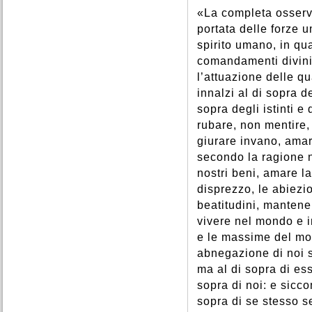
«La completa osserv
portata delle forze u
spirito umano, in qua
comandamenti divini 
l’attuazione delle q
innalzi al di sopra d
sopra degli istinti e
rubare, non mentire,
giurare invano, amar
secondo la ragione n
nostri beni, amare la
disprezzo, le abiezio
beatitudini, mantener
vivere nel mondo e in
e le massime del mon
abnegazione di noi s
ma al di sopra di ess
sopra di noi: e sicc
sopra di se stesso s