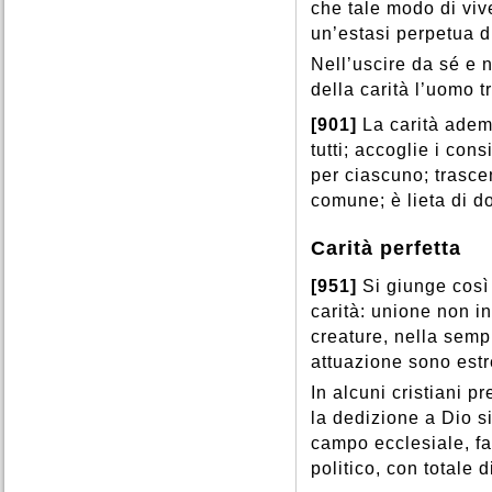
che tale modo di vi
un’estasi perpetua d
Nell’uscire da sé e 
della carità l’uomo t
[901]
La carità adem
tutti; accoglie i cons
per ciascuno; trascen
comune; è lieta di d
Carità perfetta
[951]
Si giunge così
carità: unione non in
creature, nella sempl
attuazione sono est
In alcuni cristiani p
la dedizione a Dio si
campo ecclesiale, fam
politico, con totale d