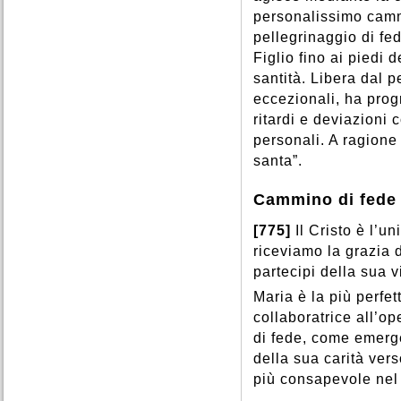
personalissimo cammi
pellegrinaggio di fe
Figlio fino ai piedi 
santità. Libera dal p
eccezionali, ha pro
ritardi e deviazion
personali. A ragione 
santa”.
Cammino di fede e
[775]
Il Cristo è l’u
riceviamo la grazia 
partecipi della sua v
Maria è la più perfet
collaboratrice all’o
di fede, come emerge
della sua carità ver
più consapevole nel