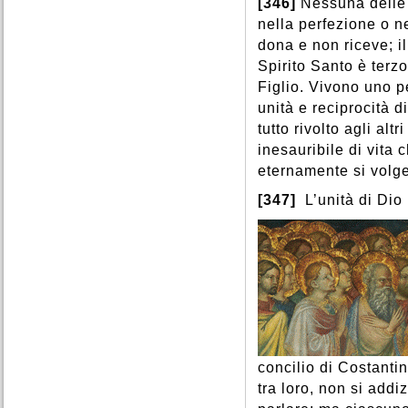
[346]
Nessuna delle 
nella perfezione o ne
dona e non riceve; i
Spirito Santo è terz
Figlio. Vivono uno per
unità e reciprocità 
tutto rivolto agli al
inesauribile di vita
eternamente si volge
[347]
L’unità di Dio 
concilio di Costanti
tra loro, non si add