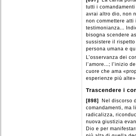
tutti i comandamenti
avrai altro dio, non
non commettere atti 
testimonianza... Indi
bisogna scendere ass
sussistere il rispetto
persona umana e qui
L’osservanza dei co
l’amore...; l’inizio d
cuore che ama «prop
esperienze più alte»
Trascendere i c
[898]
Nel discorso 
comandamenti, ma li
radicalizza, ricondu
nuova giustizia evan
Dio e per manifestar
più alta di quella deg