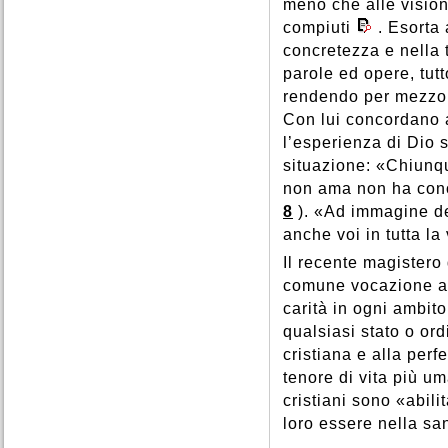
meno che alle visioni
compiuti
. Esorta
concretezza e nella t
parole ed opere, tut
rendendo per mezzo d
Con lui concordano a
l’esperienza di Dio si
situazione: «Chiunq
non ama non ha cono
8
). «Ad immagine de
anche voi in tutta la
Il recente magistero
comune vocazione all
carità in ogni ambito 
qualsiasi stato o ord
cristiana e alla per
tenore di vita più u
cristiani sono «abili
loro essere nella sant