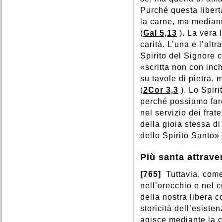
Purché questa liber
la carne, ma mediante
(
Gal 5,13
). La vera
carità. L’una e l’alt
Spirito del Signore c
«scritta non con inch
su tavole di pietra, 
(
2Cor 3,3
). Lo Spiri
perché possiamo far
nel servizio dei frat
della gioia stessa d
dello Spirito Santo»
Più santa attrave
[765]
Tuttavia, com
nell’orecchio e nel c
della nostra libera 
storicità dell’esiste
agisce mediante la c