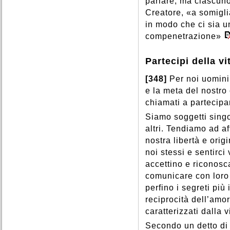
parlare; ma ciascuno 
Creatore, «a somiglia
in modo che ci sia u
compenetrazione»
Partecipi della vit
[348]
Per noi uomini 
e la meta del nostr
chiamati a partecipa
Siamo soggetti singol
altri. Tendiamo ad af
nostra libertà e orig
noi stessi e sentirci
accettino e riconosc
comunicare con loro 
perfino i segreti più
reciprocità dell’amor
caratterizzati dalla 
Secondo un detto di 