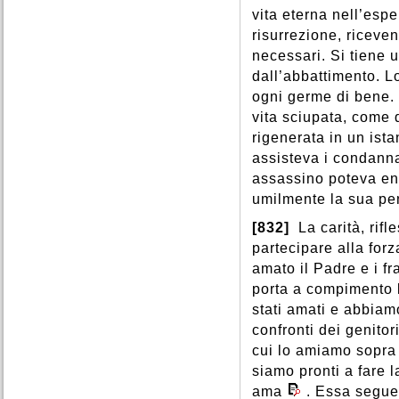
Speranza
,
Spirito Santo
,
Provvidenza
,
Prudenza
,
vita eterna nell’esp
Spiritualità
,
Sport
,
Sposi
,
Pudore
,
Purgatorio
,
Stati di vita
,
Stato
,
Storia
,
risurrezione, riceven
Purificazione
,
Puro
,
Successione apostolica
,
necessari. Si tiene
Suffragi
,
Suicidio
,
dall’abbattimento. L
Superstizione
,
ogni germe di bene. 
vita sciupata, come 
rigenerata in un ista
assisteva i condanna
assassino poteva ent
umilmente la sua pe
[832]
La carità, rifl
partecipare alla forz
amato il Padre e i fr
porta a compimento 
stati amati e abbiam
confronti dei genitor
cui lo amiamo sopra 
siamo pronti a fare l
ama
. Essa segu