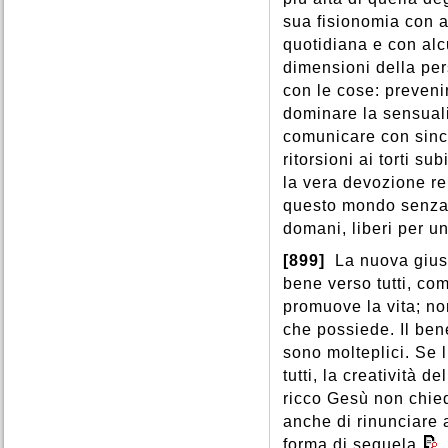
sua fisionomia con al
quotidiana e con alcu
dimensioni della per
con le cose: prevenir
dominare la sensuali
comunicare con since
ritorsioni ai torti su
la vera devozione rel
questo mondo senza e
domani, liberi per una
[899]
La nuova giusti
bene verso tutti, co
promuove la vita; no
che possiede. Il ben
sono molteplici. Se 
tutti, la creatività 
ricco Gesù non chie
anche di rinunciare a
forma di sequela