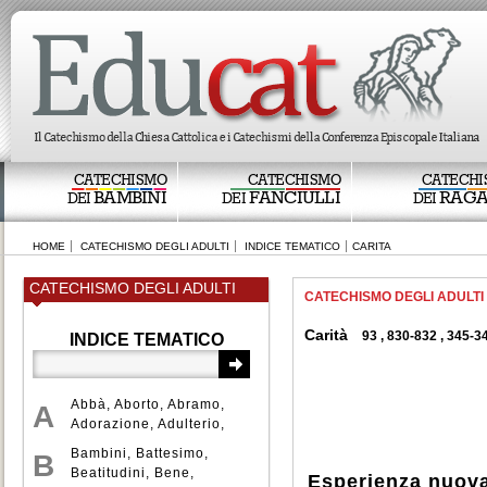
CATECHISMO
CATECHISMO
CATECHI
BAMBINI
FANCIULLI
RAGA
DEI
DEI
DEI
HOME
CATECHISMO DEGLI ADULTI
INDICE TEMATICO
CARITA
CATECHISMO DEGLI ADULTI
CATECHISMO DEGLI ADULTI
Carità
93
,
830-832
,
345-3
INDICE TEMATICO
Abbà
,
Aborto
,
Abramo
,
A
Adorazione
,
Adulterio
,
Aldilà
,
Alleanza
,
Bambini
,
Battesimo
,
B
Ambiente
,
Amore
,
Beatitudini
,
Bene
,
Esperienza nuov
Anàmnesi
,
Angeli
,