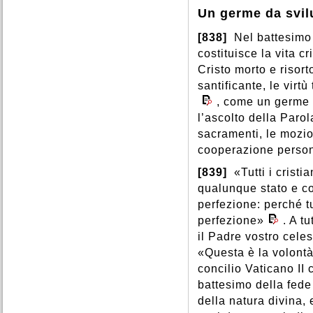
Un germe da svil
[838]
Nel battesimo 
costituisce la vita c
Cristo morto e risorto
santificante, le virt
, come un germe 
l’ascolto della Parola
sacramenti, le mozion
cooperazione person
[839]
«Tutti i cristi
qualunque stato e co
perfezione: perché t
perfezione»
. A t
il Padre vostro celes
«Questa è la volontà 
concilio Vaticano II 
battesimo della fede s
della natura divina, 