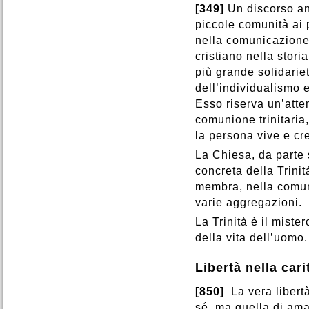
[349]
Un discorso ana
piccole comunità ai 
nella comunicazione 
cristiano nella stori
più grande solidarie
dell’individualismo e
Esso riserva un’atten
comunione trinitaria,
la persona vive e cr
La Chiesa, da parte
concreta della Trini
membra, nella comuni
varie aggregazioni.
La Trinità è il miste
della vita dell’uomo.
Libertà nella cari
[850]
La vera libert
sé, ma quella di amare