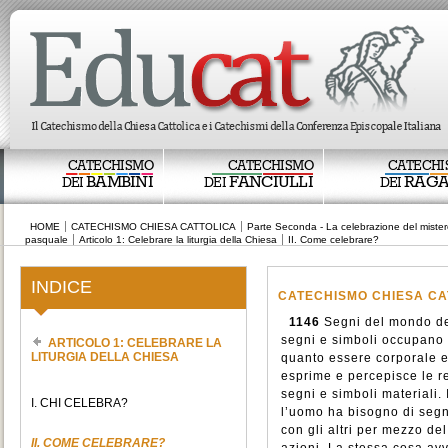
CATECHISMO
CATECHISMO
CATECHI
BAMBINI
FANCIULLI
RAGA
DEI
DEI
DEI
HOME
CATECHISMO CHIESA CATTOLICA
Parte Seconda - La celebrazione del mistero
pasquale
Articolo 1: Celebrare la liturgia della Chiesa
II. Come celebrare?
INDICE
CATECHISMO CHIESA CA
1146
Segni del mondo de
segni e simboli occupano 
ARTICOLO 1: CELEBRARE LA
LITURGIA DELLA CHIESA
quanto essere corporale e
esprime e percepisce le re
segni e simboli materiali.
I. CHI CELEBRA?
l’uomo ha bisogno di segn
con gli altri per mezzo del
II. COME CELEBRARE?