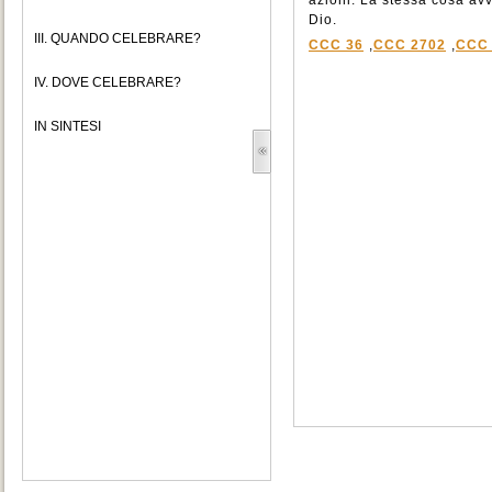
azioni. La stessa cosa av
Dio.
III. QUANDO CELEBRARE?
CCC 36
,
CCC 2702
,
CCC 
IV. DOVE CELEBRARE?
IN SINTESI