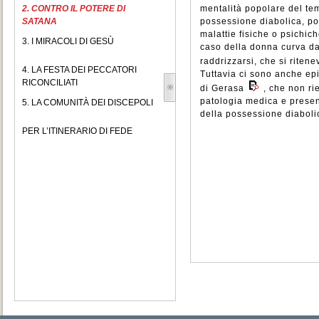
2. CONTRO IL POTERE DI
mentalità popolare del te
SATANA
possessione diabolica, po
malattie fisiche o psichic
3. I MIRACOLI DI GESÙ
caso della donna curva da 
raddrizzarsi, che si riten
4. LA FESTA DEI PECCATORI
Tuttavia ci sono anche ep
RICONCILIATI
di Gerasa
, che non ri
patologia medica e presen
5. LA COMUNITÀ DEI DISCEPOLI
della possessione diaboli
PER L’ITINERARIO DI FEDE