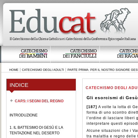
CATECHISMO
CATECHISMO
CATECHI
BAMBINI
FANCIULLI
RAGA
DEI
DEI
DEI
HOME
CATECHISMO DEGLI ADULTI
PARTE PRIMA: PER IL NOSTRO SIGNORE GES
INDICE
CATECHISMO DEGLI ADU
Gli esorcismi di Gesù
CAP.5: I SEGNI DEL REGNO
[187]
A volte la lotta di 
forma di uno scontro diret
INTRODUZIONE
l’ordine di lasciare liberi
interpretare questi episod
1. IL BATTESIMO DI GESÙ E LA
Alcune situazioni che i V
TENTAZIONE NEL DESERTO
tra malattia e regno dell