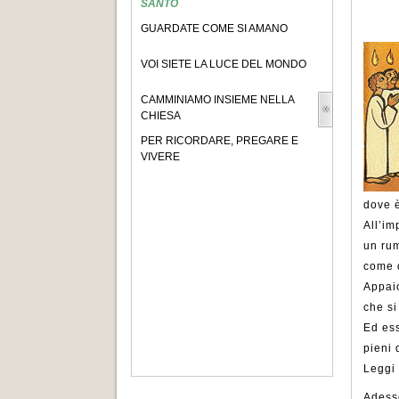
SANTO
GUARDATE COME SI AMANO
VOI SIETE LA LUCE DEL MONDO
CAMMINIAMO INSIEME NELLA
CHIESA
PER RICORDARE, PREGARE E
VIVERE
dove è
All’im
un ru
come 
Appai
che si
Ed ess
pieni 
Leggi 
Adess