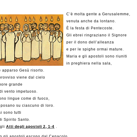
C’è molta gente a Gerusalemme,
venuta anche da lontano.
È la festa di Pentecoste.
Gli ebrei ringraziano il Signore
per il dono dell’alleanza
e per le spighe ormai mature.
Maria e gli apostoli sono riuniti
in preghiera nella sala,
 apparso Gesù risorto.
provviso viene dal cielo
more grande
di vento impetuoso.
ono lingue come di fuoco,
 posano su ciascuno di loro.
i sono tutti
di Spirito Santo.
gli
Atti degli apostoli 2, 1-4
.
o gli apostoli escono dal Cenacolo