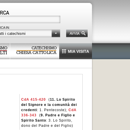
CA IN:
tti i catechismi
SMO
CATECHISMO
MIA VISITA
LTI
CHIESA CATTOLICA
CdA 415-420
(
11.
Lo Spirito
del Signore e la comunità dei
credenti
: 1. Pentecoste);
CdA
336-343
(
9.
Padre e Figlio e
Spirito Santo
: 3. Lo Spirito,
dono del Padre e del Figlio)