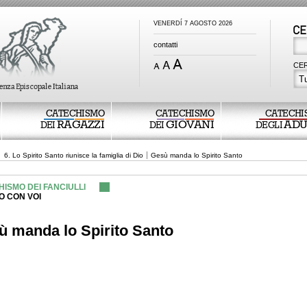
VENERDÍ 7 AGOSTO 2026
contatti
CER
Tu
CATECHISMO
CATECHISMO
CATECHI
RAGAZZI
GIOVANI
ADU
DEI
DEI
DEGLI
6. Lo Spirito Santo riunisce la famiglia di Dio
Gesù manda lo Spirito Santo
ISMO DEI FANCIULLI
O CON VOI
ù manda lo Spirito Santo