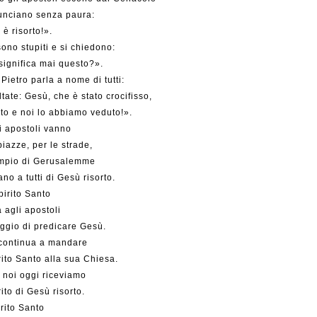
unciano senza paura:
è risorto!».
sono stupiti e si chiedono:
ignifica mai questo?».
 Pietro parla a nome di tutti:
tate: Gesù, che è stato crocifisso,
rto e noi lo abbiamo veduto!».
i apostoli vanno
piazze, per le strade,
empio di Gerusalemme
ano a tutti di Gesù risorto.
pirito Santo
 agli apostoli
aggio di predicare Gesù.
continua a mandare
rito Santo alla sua Chiesa.
 noi oggi riceviamo
rito di Gesù risorto.
rito Santo