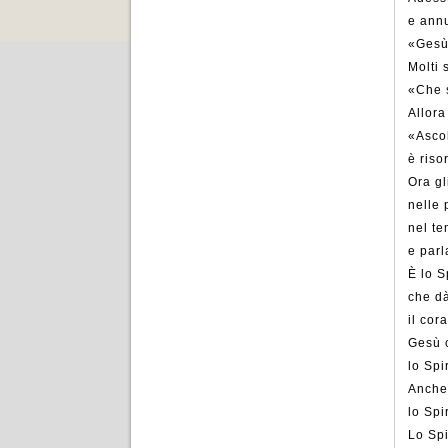
e ann
«Gesù 
Molti 
«Che s
Allora
«Ascol
è riso
Ora gl
nelle 
nel t
e parl
È lo S
che dà
il cor
Gesù 
lo Spi
Anche
lo Spi
Lo Spi