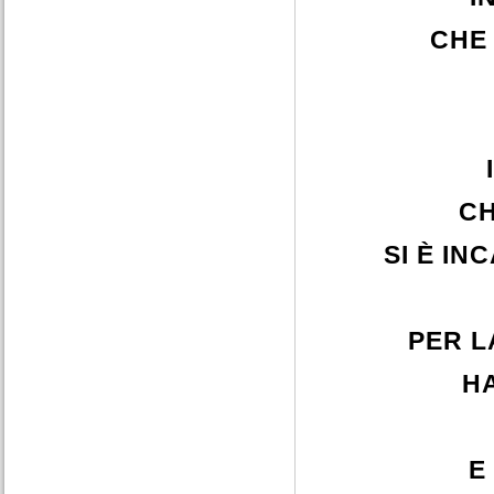
CHE
CH
SI È I
PER L
HA
E