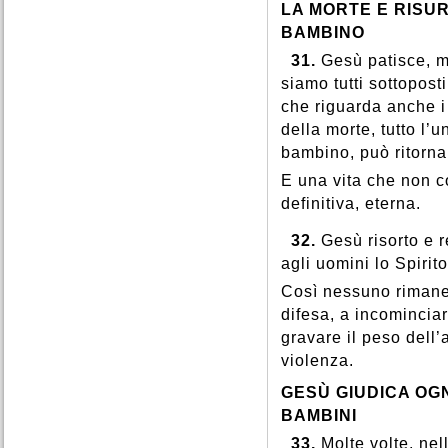
LA MORTE E RISU
BAMBINO
31.
Gesù patisce, m
siamo tutti sottopost
che riguarda anche i
della morte, tutto l’u
bambino, può ritornar
E una vita che non c
definitiva, eterna.
32.
Gesù risorto e 
agli uomini lo Spirit
Così nessuno rimane 
difesa, a incomincia
gravare il peso dell’
violenza.
GESÙ GIUDICA OG
BAMBINI
33.
Molte volte, nel