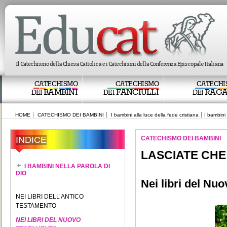
CATECHISMO
CATECHISMO
CATECHI
BAMBINI
FANCIULLI
RAGA
DEI
DEI
DEI
HOME
CATECHISMO DEI BAMBINI
I bambini alla luce della fede cristiana
I bambini 
INDICE
CATECHISMO DEI BAMBINI
LASCIATE CHE
I BAMBINI NELLA PAROLA DI
DIO
Nei libri del Nu
NEI LIBRI DELL’ANTICO
TESTAMENTO
NEI LIBRI DEL NUOVO