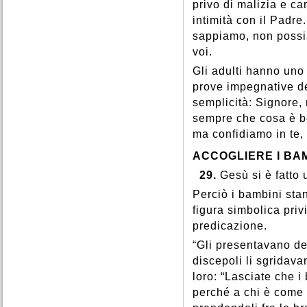
privo di malizia e ca
intimità con il Padre
sappiamo, non possi
voi.
Gli adulti hanno uno 
prove impegnative de
semplicità: Signore,
sempre che cosa è be
ma confidiamo in te,
ACCOGLIERE I BA
29.
Gesù si è fatto 
Perciò i bambini sta
figura simbolica privi
predicazione.
“Gli presentavano de
discepoli li sgridav
loro: “Lasciate che 
perché a chi è come l