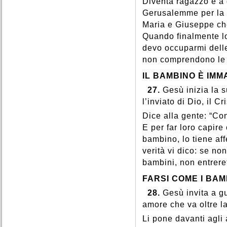
Diventa ragazzo e a d
Gerusalemme per la P
Maria e Giuseppe che
Quando finalmente lo
devo occuparmi delle
non comprendono le 
IL BAMBINO È IM
27.
Gesù inizia la 
l’inviato di Dio, il Cr
Dice alla gente: “Con
E per far loro capire
bambino, lo tiene aff
verità vi dico: se no
bambini, non entreret
FARSI COME I BAM
28.
Gesù invita a g
amore che va oltre la
Li pone davanti agli