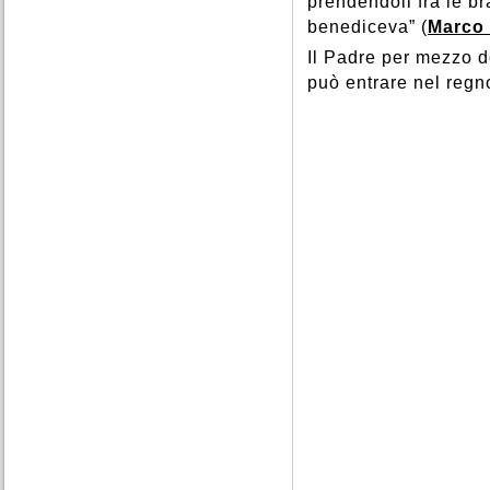
prendendoli fra le b
benediceva” (
Marco 
Il Padre per mezzo de
può entrare nel regn