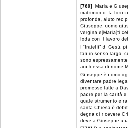
[769]
Maria e Giusep
matrimonio: la loro 
profonda, aiuto recip
Giuseppe, uomo gius
verginale[Maria]ti cel
loda con il lavoro del
I “fratelli” di Gesù,
tali in senso largo: 
sono espressamente i
anch’essa di nome M
Giuseppe è uomo «gi
diventare padre lega
promesse fatte a Dav
padre per la carità e
quale strumento e ra
santa Chiesa è debit
degna di ricevere Cri
deve a Giuseppe una