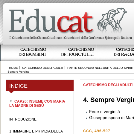
CATECHISMO
CATECHISMO
CATECHI
BAMBINI
FANCIULLI
RAGA
DEI
DEI
DEI
HOME
CATECHISMO DEGLI ADULTI
PARTE SECONDA: NELL’UNITÀ DELLO SPIRI
Sempre Vergine
INDICE
CATECHISMO DEGLI ADULTI
4. Sempre Vergi
CAP.20: INSIEME CON MARIA
LA MADRE DI GESÙ
Fede e verginità
Giuseppe sposo di Mar
INTRODUZIONE
CCC, 496-507
1. IMMAGINE E PRIMIZIA DELLA