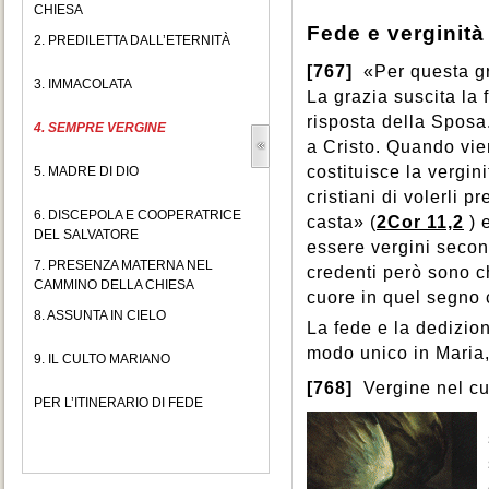
CHIESA
Fede e verginità
2. PREDILETTA DALL’ETERNITÀ
[767]
«Per questa gr
3. IMMACOLATA
La grazia suscita la 
risposta della Sposa
4. SEMPRE VERGINE
a Cristo. Quando vie
costituisce la vergin
5. MADRE DI DIO
cristiani di volerli
6. DISCEPOLA E COOPERATRICE
casta» (
2Cor 11,2
) 
DEL SALVATORE
essere vergini secon
7. PRESENZA MATERNA NEL
credenti però sono c
CAMMINO DELLA CHIESA
cuore in quel segno c
8. ASSUNTA IN CIELO
La fede e la dedizion
modo unico in Maria
9. IL CULTO MARIANO
[768]
Vergine nel cu
PER L’ITINERARIO DI FEDE