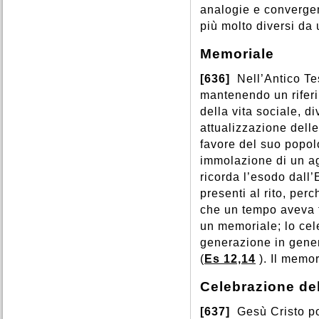
analogie e convergen
più molto diversi da u
Memoriale
[636]
Nell’Antico Test
mantenendo un riferi
della vita sociale, 
attualizzazione delle
favore del suo popol
immolazione di un ag
ricorda l’esodo dall’
presenti al rito, perc
che un tempo aveva f
un memoriale; lo cel
generazione in gener
(
Es 12,14
). Il memo
Celebrazione de
[637]
Gesù Cristo por