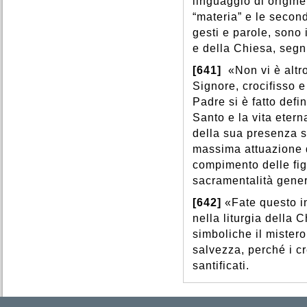
linguaggio di origine
“materia” e le seconde
gesti e parole, sono
e della Chiesa, segni
[641]
«Non vi è altro
Signore, crocifisso e 
Padre si è fatto defi
Santo e la vita eter
della sua presenza s
massima attuazione d
compimento delle figu
sacramentalità gener
[642]
«Fate questo i
nella liturgia della 
simboliche il mistero 
salvezza, perché i cr
santificati.