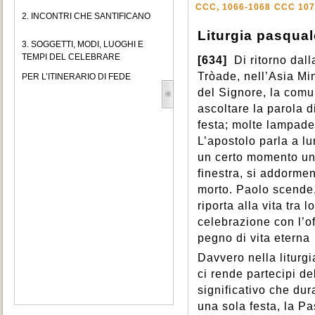
CCC, 1066-1068
CCC 107
2. INCONTRI CHE SANTIFICANO
Liturgia pasqual
3. SOGGETTI, MODI, LUOGHI E
TEMPI DEL CELEBRARE
[634]
Di ritorno dal
Tròade, nell’Asia Mi
PER L’ITINERARIO DI FEDE
del Signore, la comuni
ascoltare la parola d
festa; molte lampade
L’apostolo parla a l
un certo momento un
finestra, si addormen
morto. Paolo scende,
riporta alla vita tra 
celebrazione con l’of
pegno di vita eterna
Davvero nella liturgi
ci rende partecipi de
significativo che dura
una sola festa, la P