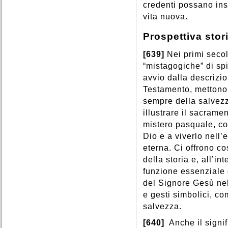
credenti possano inse
vita nuova.
Prospettiva stor
[639]
Nei primi secol
“mistagogiche” di sp
avvio dalla descrizio
Testamento, mettono 
sempre della salvezza
illustrare il sacram
mistero pasquale, co
Dio e a viverlo nell’
eterna. Ci offrono co
della storia e, all’i
funzione essenziale d
del Signore Gesù ne
e gesti simbolici, c
salvezza.
[640]
Anche il signi