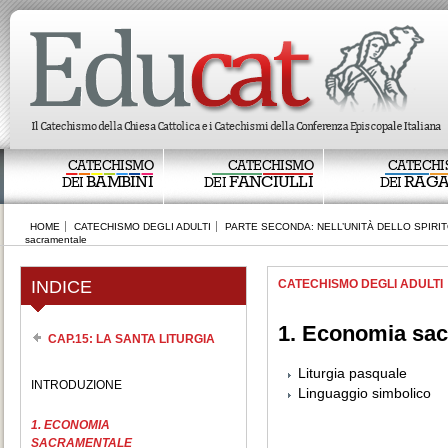
CATECHISMO
CATECHISMO
CATECHI
BAMBINI
FANCIULLI
RAGA
DEI
DEI
DEI
HOME
CATECHISMO DEGLI ADULTI
PARTE SECONDA: NELL’UNITÀ DELLO SPIRI
sacramentale
INDICE
CATECHISMO DEGLI ADULTI
1. Economia sa
CAP.15: LA SANTA LITURGIA
Liturgia pasquale
INTRODUZIONE
Linguaggio simbolico
1. ECONOMIA
SACRAMENTALE