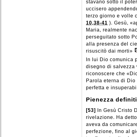
stavano sotto il pote
uccisero appendendol
terzo giorno e volle 
10,38-41
). Gesù, «a
Maria, realmente na
perseguitato sotto Po
alla presenza del cie
risuscitò dai morti»
In lui Dio comunica
disegno di salvezza 
riconoscere che «Di
Parola eterna di Dio 
perfetta e insuperabi
Pienezza definit
[53]
In Gesù Cristo 
rivelazione. Ha dett
aveva da comunicare
perfezione, fino al 