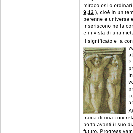
miracolosi o ordinar
9,12
), cioè in un te
perenne e universale
inseriscono nella con
e in vista di una meta
Il significato e la 
v
a
e
p
i
v
p
c
a
A
trama di una concreta
porta avanti il suo d
futuro. Progressivame