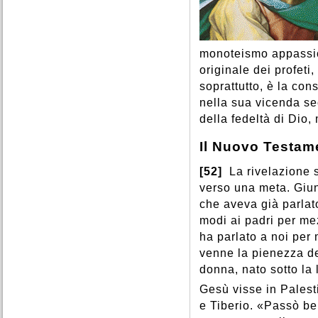
monoteismo appassio
originale dei profeti,
soprattutto, è la con
nella sua vicenda sec
della fedeltà di Dio,
Il Nuovo Testam
[52]
La rivelazione st
verso una meta. Giu
che aveva già parlato
modi ai padri per mez
ha parlato a noi per 
venne la pienezza de
donna, nato sotto la 
Gesù visse in Palest
e Tiberio. «Passò be