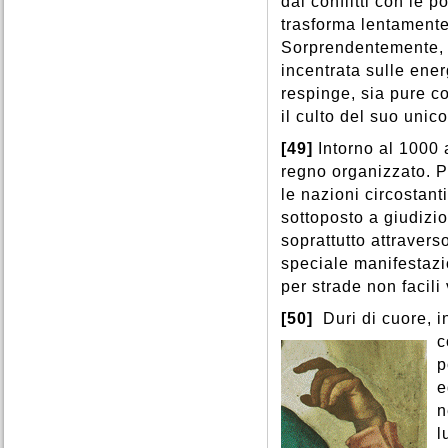
dai conflitti con le 
trasforma lentamente 
Sorprendentemente, n
incentrata sulle ener
respinge, sia pure c
il culto del suo uni
[49]
Intorno al 1000 
regno organizzato. P
le nazioni circostant
sottoposto a giudizi
soprattutto attraverso
speciale manifestazi
per strade non facili
[50]
Duri di cuore, inc
c
p
e
n
l