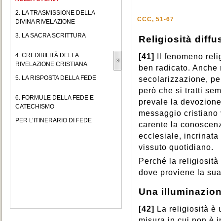
2. LA TRASMISSIONE DELLA
CCC, 51-67
DIVINA RIVELAZIONE
3. LA SACRA SCRITTURA
Religiosità diffu
4. CREDIBILITÀ DELLA
[41]
Il fenomeno rel
RIVELAZIONE CRISTIANA
ben radicato. Anche 
5. LA RISPOSTA DELLA FEDE
secolarizzazione, per
però che si tratti se
6. FORMULE DELLA FEDE E
prevale la devozione 
CATECHISMO
messaggio cristiano 
PER L’ITINERARIO DI FEDE
carente la conoscenz
ecclesiale, incrinata 
vissuto quotidiano.
Perché la religiosità
dove proviene la sua
Una illuminazi
[42]
La religiosità è
misura in cui non è i