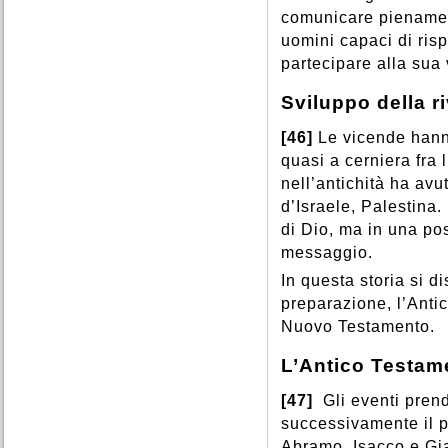
comunicare pienament
uomini capaci di risp
partecipare alla sua 
Sviluppo della r
[46]
Le vicende hann
quasi a cerniera fra 
nell’antichità ha avu
d’Israele, Palestina.
di Dio, ma in una pos
messaggio.
In questa storia si d
preparazione, l’Anti
Nuovo Testamento.
L’Antico Testam
[47]
Gli eventi prend
successivamente il po
Abramo, Isacco e Gia