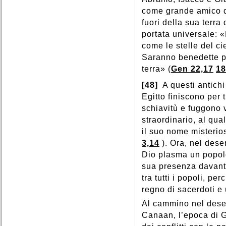
come grande amico di
fuori della sua terra
portata universale:
come le stelle del ci
Saranno benedette pe
terra» (
Gen 22,17
18
[48]
A questi antichi
Egitto finiscono per 
schiavitù e fuggono 
straordinario, al qua
il suo nome misteri
3,14
). Ora, nel dese
Dio plasma un popolo
sua presenza davanti
tra tutti i popoli, pe
regno di sacerdoti e
Al cammino nel deser
Canaan, l’epoca di G