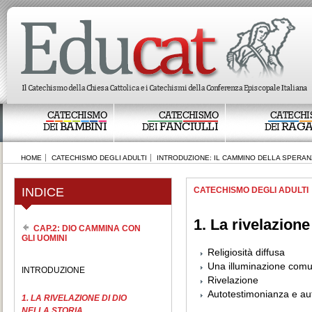
CATECHISMO
CATECHISMO
CATECHI
BAMBINI
FANCIULLI
RAGA
DEI
DEI
DEI
HOME
CATECHISMO DEGLI ADULTI
INTRODUZIONE: IL CAMMINO DELLA SPERAN
INDICE
CATECHISMO DEGLI ADULTI
1. La rivelazione
CAP.2: DIO CAMMINA CON
GLI UOMINI
Religiosità diffusa
Una illuminazione com
INTRODUZIONE
Rivelazione
Autotestimonianza e a
1. LA RIVELAZIONE DI DIO
NELLA STORIA