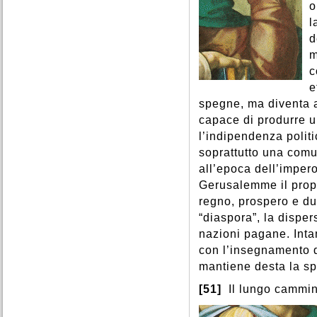
o
l
d
m
c
e
spegne, ma diventa at
capace di produrre u
l’indipendenza polit
soprattutto una comuni
all’epoca dell’impero
Gerusalemme il propr
regno, prospero e du
“diaspora”, la disper
nazioni pagane. Inta
con l’insegnamento d
mantiene desta la s
[51]
Il lungo cammin