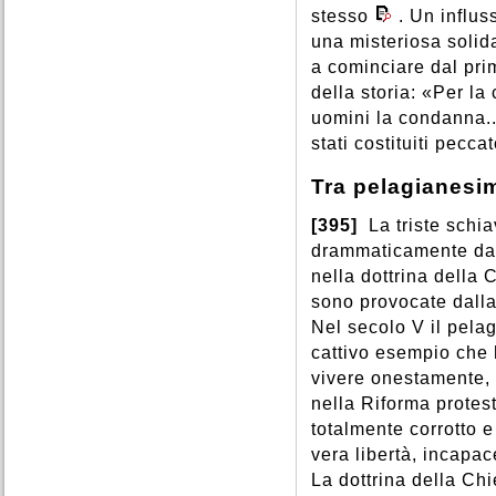
stesso
. Un influ
una misteriosa solida
a cominciare dal pri
della storia: «Per la 
uomini la condanna..
stati costituiti peccat
Tra pelagianesi
[395]
La triste schi
drammaticamente dall
nella dottrina della
sono provocate dalla
Nel secolo V il pela
cattivo esempio che 
vivere onestamente, s
nella Riforma protes
totalmente corrotto e
vera libertà, incapac
La dottrina della Ch