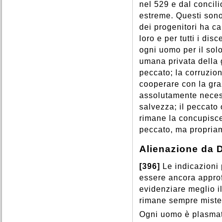
nel 529 e dal concili
estreme. Questi sono 
dei progenitori ha ca
loro e per tutti i dis
ogni uomo per il solo
umana privata della gi
peccato; la corruzion
cooperare con la gra
assolutamente necessa
salvezza; il peccato
rimane la concupisce
peccato, ma propria
Alienazione da 
[396]
Le indicazioni
essere ancora approf
evidenziare meglio il
rimane sempre miste
Ogni uomo è plasmato 