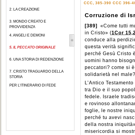
CCC, 385-390
CCC 396-4
2. LA CREAZIONE
Corruzione di Is
3. MONDO CREATO E
[389]
«Come tutti mu
PROVVIDENZA
in Cristo» (
1Cor 15,
4. ANGELI E DEMONI
conduce alla perdizio
questa verità signif
5. IL PECCATO ORIGINALE
perché Gesù Cristo è 
6. UNA STORIA DI REDENZIONE
uomini hanno bisogno
peccatori? come si è
7. CRISTO TRAGUARDO DELLA
solidarietà nel male
STORIA
L’Antico Testamento
PER L’ITINERARIO DI FEDE
tra Dio e il suo pop
fedele. Israele trad
e rovinoso allontana
foglie, le nostre iniq
perché tu avevi nasco
della nostra iniquità»
misericordia si most