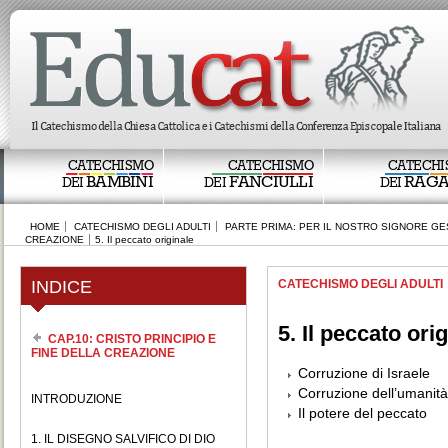
CATECHISMO
CATECHISMO
CATECHI
BAMBINI
FANCIULLI
RAGA
DEI
DEI
DEI
HOME
CATECHISMO DEGLI ADULTI
PARTE PRIMA: PER IL NOSTRO SIGNORE GE
CREAZIONE
5. Il peccato originale
INDICE
CATECHISMO DEGLI ADULTI
5. Il peccato ori
CAP.10: CRISTO PRINCIPIO E
FINE DELLA CREAZIONE
Corruzione di Israele
Corruzione dell’umanità
INTRODUZIONE
Il potere del peccato
1. IL DISEGNO SALVIFICO DI DIO