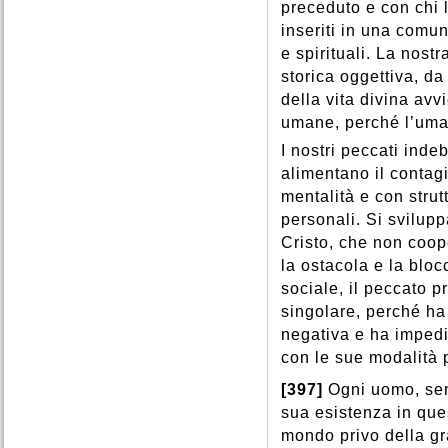
preceduto e con chi 
inseriti in una comun
e spirituali. La nost
storica oggettiva, d
della vita divina av
umane, perché l’uman
I nostri peccati ind
alimentano il contag
mentalità e con strut
personali. Si svilup
Cristo, che non coop
la ostacola e la blo
sociale, il peccato p
singolare, perché ha
negativa e ha impedit
con le sue modalità p
[397]
Ogni uomo, sen
sua esistenza in que
mondo privo della gra