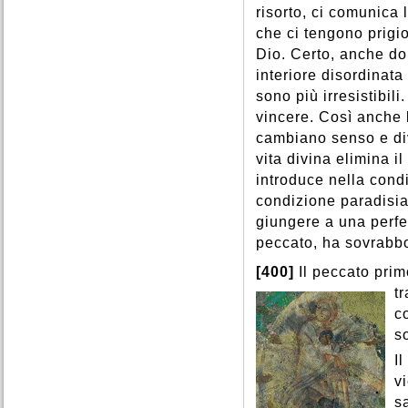
risorto, ci comunica 
che ci tengono prigio
Dio. Certo, anche do
interiore disordinata
sono più irresistibil
vincere. Così anche 
cambiano senso e div
vita divina elimina i
introduce nella cond
condizione paradisiac
giungere a una perfe
peccato, ha sovrabbo
[400]
Il peccato pri
t
c
s
I
v
s