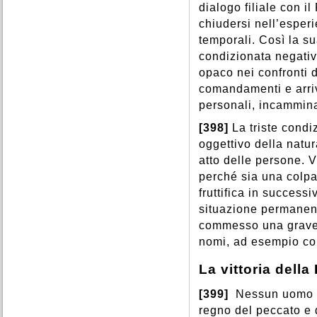
dialogo filiale con i
chiudersi nell’esperi
temporali. Così la su
condizionata negati
opaco nei confronti d
comandamenti e arriv
personali, incammina
[398]
La triste condi
oggettivo della nat
atto delle persone. 
perché sia una colpa
fruttifica in success
situazione permanent
commesso una grave 
nomi, ad esempio cor
La vittoria dell
[399]
Nessun uomo po
regno del peccato e d