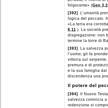
folgorante» (
Gen 3,2
[392]
L’umanità prend
logica del peccato. I
«La terra era corrott
6,11
). La società pr
disgregazione: non b
termine la torre di B
[393]
La salvezza pu
l’uomo; gli fa prende
vittoria sul serpente;
premura e di protezi
e la sua famiglia dal
discendenza una prom
Il potere del pe
[394]
Il Nuovo Testa
salvezza comincia a r
redenzione si compr