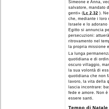
Simeone e Anna, vede
salvatore, mandato d
genti» (
Lc 2,32
). N
che, mediante i loro
Israele e lo adorano
Egitto si annuncia pe
persecuzioni: attuerà
ritrovamento nel te
la propria missione e 
La lunga permanenza 
quotidiana e di ordin
oscuro villaggio, ma
la sua volontà di ess
quotidiana che non fa
lavoro, la vita della
lascia incontrare: b
fede e amore. Non è
essere santi.
Tempo di Natale