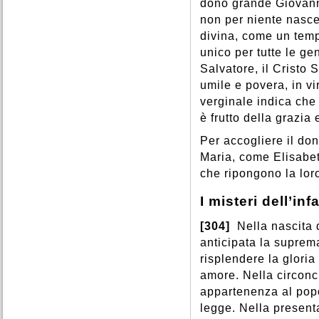
dono grande Giovanni
non per niente nasce 
divina, come un tem
unico per tutte le gen
Salvatore, il Cristo
umile e povera, in vi
verginale indica che
è frutto della grazia
Per accogliere il do
Maria, come Elisabe
che ripongono la lo
I misteri dell’in
[304]
Nella nascita d
anticipata la suprem
risplendere la gloria
amore. Nella circon
appartenenza al popo
legge. Nella present