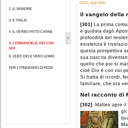
CCC, 522-526
2. IL SIGNORE
Il vangelo della 
3. IL FIGLIO
[301]
La prima comun
e guidata dagli Apos
4. IL VERBO FATTO CARNE
profondità del miste
5. L’EMMANUELE, DIO CON
esistenza è rivelazio
NOI
questa prospettiva a
6. VERO DIO E VERO UOMO
sua nascita diventan
quello che poi si ma
PER L’ITINERARIO DI FEDE
cioè Dio è con noi pe
Si tratta di ricordi,
familiare, che ora v
Nel racconto di 
[302]
Matteo apre il
gl
qu
Mag