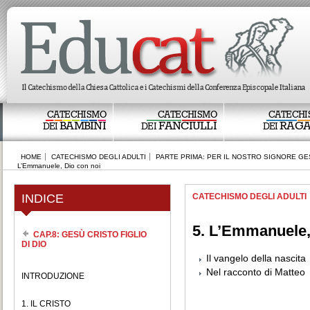
CATECHISMO
CATECHISMO
CATECHI
BAMBINI
FANCIULLI
RAGA
DEI
DEI
DEI
HOME
CATECHISMO DEGLI ADULTI
PARTE PRIMA: PER IL NOSTRO SIGNORE GE
L’Emmanuele, Dio con noi
INDICE
CATECHISMO DEGLI ADULTI
5. L’Emmanuele,
CAP.8: GESÙ CRISTO FIGLIO
DI DIO
Il vangelo della nascita
Nel racconto di Matteo
INTRODUZIONE
1. IL CRISTO