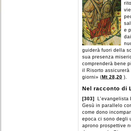
ri
vi
pec
sa
e p
da
nuo
guiderà fuori della s
sua presenza miseri
comprenderà bene più
il Risorto assicurerà
giorni» (
Mt 28,20
).
Nel racconto di
[303]
L’evangelista L
Gesù in parallelo co
come dono incomparab
epoca ci sono degli 
aprono prospettive nu