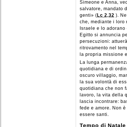
Simeone e Anna, vede
salvatore, mandato d
genti» (
Lc 2,32
). N
che, mediante i loro
Israele e lo adorano
Egitto si annuncia pe
persecuzioni: attuerà
ritrovamento nel te
la propria missione e 
La lunga permanenza 
quotidiana e di ordin
oscuro villaggio, ma
la sua volontà di ess
quotidiana che non fa
lavoro, la vita della
lascia incontrare: b
fede e amore. Non è
essere santi.
Tempo di Natale