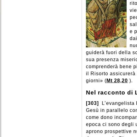
ri
vi
pec
sa
e p
da
nuo
guiderà fuori della s
sua presenza miseri
comprenderà bene più
il Risorto assicurerà
giorni» (
Mt 28,20
).
Nel racconto di
[303]
L’evangelista L
Gesù in parallelo co
come dono incomparab
epoca ci sono degli 
aprono prospettive nu