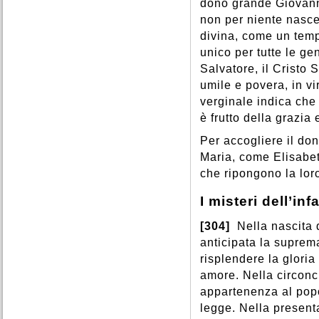
dono grande Giovanni
non per niente nasce 
divina, come un tem
unico per tutte le gen
Salvatore, il Cristo
umile e povera, in vi
verginale indica che
è frutto della grazia
Per accogliere il do
Maria, come Elisabe
che ripongono la lo
I misteri dell’in
[304]
Nella nascita d
anticipata la suprem
risplendere la gloria
amore. Nella circon
appartenenza al popo
legge. Nella present