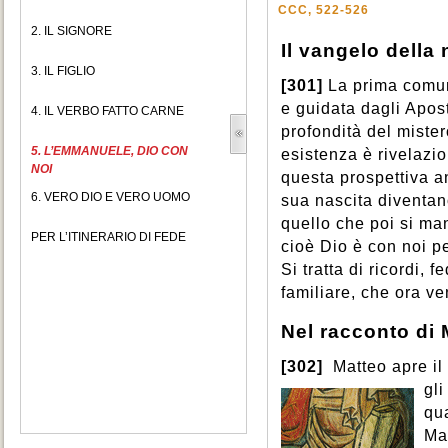
CCC, 522-526
2. IL SIGNORE
Il vangelo della 
3. IL FIGLIO
[301]
La prima comun
e guidata dagli Apos
4. IL VERBO FATTO CARNE
profondità del miste
5. L’EMMANUELE, DIO CON
esistenza è rivelazio
NOI
questa prospettiva a
6. VERO DIO E VERO UOMO
sua nascita diventan
quello che poi si ma
PER L’ITINERARIO DI FEDE
cioè Dio è con noi pe
Si tratta di ricordi,
familiare, che ora v
Nel racconto di 
[302]
Matteo apre il
gl
qu
Mag