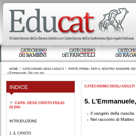
CATECHISMO
CATECHISMO
CATECHI
BAMBINI
FANCIULLI
RAGA
DEI
DEI
DEI
HOME
CATECHISMO DEGLI ADULTI
PARTE PRIMA: PER IL NOSTRO SIGNORE GE
L’Emmanuele, Dio con noi
INDICE
CATECHISMO DEGLI ADULTI
5. L’Emmanuele,
CAP.8: GESÙ CRISTO FIGLIO
DI DIO
Il vangelo della nascita
Nel racconto di Matteo
INTRODUZIONE
1. IL CRISTO