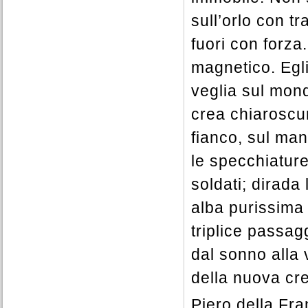
sull’orlo con tr
fuori con forza
magnetico. Egli
veglia sul mond
crea chiaroscuri
fianco, sul man
le specchiature
soldati; dirad
alba purissima 
triplice passagg
dal sonno alla v
della nuova cr
Piero della Fr