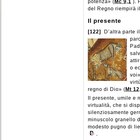
potenza» (
Mc 9,1
). 
del Regno riempirà i
Il presente
[122]
D’altra parte i
par
Pad
salv
atti
o ec
voi»
virt
regno di Dio» (
Mt 12
Il presente, umile e
virtualità, che si di
silenziosamente germ
minuscolo granello d
modesto pugno di liev
.