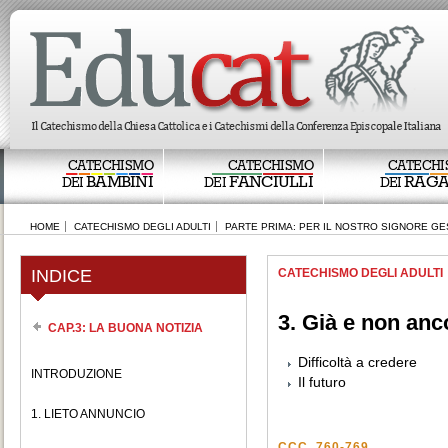
CATECHISMO
CATECHISMO
CATECHI
BAMBINI
FANCIULLI
RAGA
DEI
DEI
DEI
HOME
CATECHISMO DEGLI ADULTI
PARTE PRIMA: PER IL NOSTRO SIGNORE GE
INDICE
CATECHISMO DEGLI ADULTI
3. Già e non anc
CAP.3: LA BUONA NOTIZIA
Difficoltà a credere
INTRODUZIONE
Il futuro
1. LIETO ANNUNCIO
CCC, 760-769