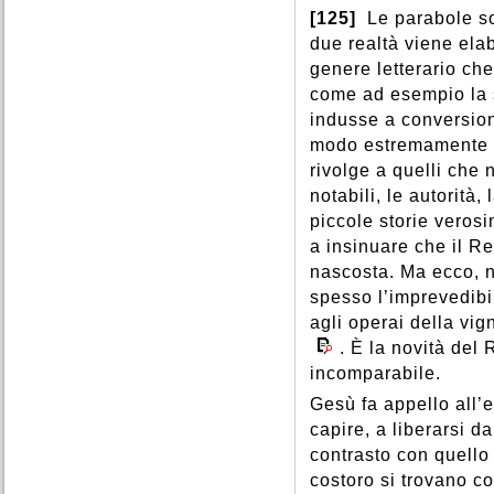
[125]
Le parabole son
due realtà viene elab
genere letterario ch
come ad esempio la s
indusse a conversion
modo estremamente or
rivolge a quelli che 
notabili, le autorità,
piccole storie verosi
a insinuare che il R
nascosta. Ma ecco, n
spesso l’imprevedibi
agli operai della vig
. È la novità del 
incomparabile.
Gesù fa appello all’e
capire, a liberarsi da
contrasto con quello 
costoro si trovano co