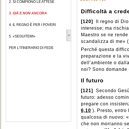
2. SI COMPIONO LE ATTESE
Difficoltà a cred
3. GIÀ E NON ANCORA
[120]
Il regno di Di
4. IL REGNO È PER I POVERI
interesse; ma rischia
Maestro se ne rende 
5. «SEGUITEMI»
scandalizza di me» (
PER L’ITINERARIO DI FEDE
Perché questa diffic
preparazione e la vi
dell’ambiente o dal
noi? Sono domande d
Il futuro
[121]
Secondo Gesù, 
futuro: adesso comin
pregare con insisten
6,10
). Presto, entr
qualcosa di nuovo: «I
che non morranno sen