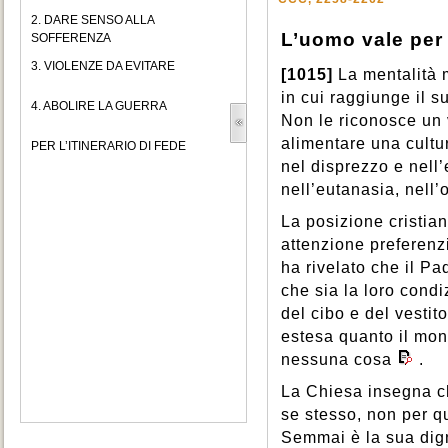
2. DARE SENSO ALLA
L’uomo vale per
SOFFERENZA
3. VIOLENZE DA EVITARE
[1015]
La mentalità m
in cui raggiunge il su
4. ABOLIRE LA GUERRA
Non le riconosce un v
alimentare una cultu
PER L’ITINERARIO DI FEDE
nel disprezzo e nell’
nell’eutanasia, nell’
La posizione cristia
attenzione preferenzi
ha rivelato che il Pa
che sia la loro cond
del cibo e del vestit
estesa quanto il mon
nessuna cosa
.
La Chiesa insegna ch
se stesso, non per q
Semmai è la sua dign