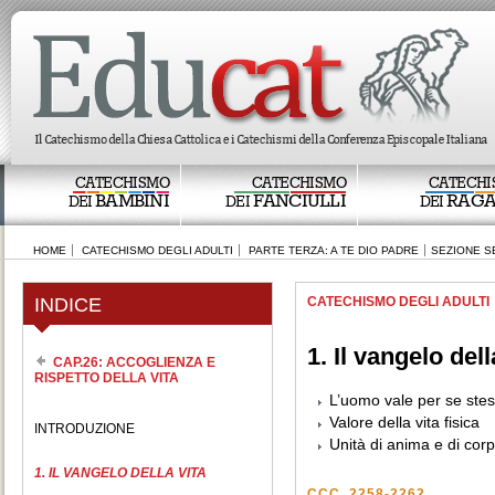
CATECHISMO
CATECHISMO
CATECHI
BAMBINI
FANCIULLI
RAGA
DEI
DEI
DEI
HOME
CATECHISMO DEGLI ADULTI
PARTE TERZA: A TE DIO PADRE
SEZIONE S
INDICE
CATECHISMO DEGLI ADULTI
1. Il vangelo dell
CAP.26: ACCOGLIENZA E
RISPETTO DELLA VITA
L’uomo vale per se ste
Valore della vita fisica
INTRODUZIONE
Unità di anima e di cor
1. IL VANGELO DELLA VITA
CCC, 2258-2262