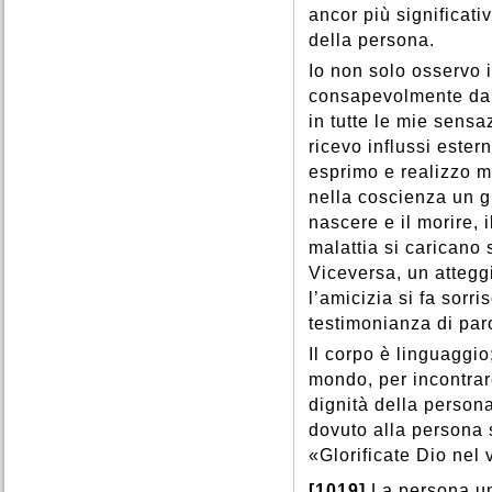
ancor più significati
della persona.
Io non solo osservo i
consapevolmente dall’
in tutte le mie sensa
ricevo influssi estern
esprimo e realizzo 
nella coscienza un gr
nascere e il morire, i
malattia si caricano 
Viceversa, un attegg
l’amicizia si fa sorri
testimonianza di par
Il corpo è linguaggio
mondo, per incontrare
dignità della persona
dovuto alla persona 
«Glorificate Dio nel 
[1019]
La persona um