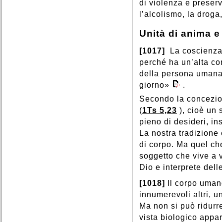
di violenza e preserv
l’alcolismo, la droga,
Unità di anima e
[1017]
La coscienza 
perché ha un’alta co
della persona umana,
giorno»
.
Secondo la concezion
(
1Ts 5,23
), cioè un 
pieno di desideri, i
La nostra tradizione 
di corpo. Ma quel ch
soggetto che vive a va
Dio e interprete dell
[1018]
Il corpo uman
innumerevoli altri, u
Ma non si può ridurre
vista biologico appa