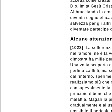
accetta come creatura
Dio. Imita Gesù Cris
Abbracciando la croce
diventa segno effica
salvezza per gli altri
diventare partecipe d
Alcune attenzion
[1022]
La sofferenza
nell’amore; ne è la v
dimostra fra mille pe
Una volta scoperta q
perfino «afflitti, ma 
dall’interno, sperime
realizziamo più che
consapevolmente la p
principio è bene che
malattia. Magari la 
gradualmente e allus
possibile il pericol