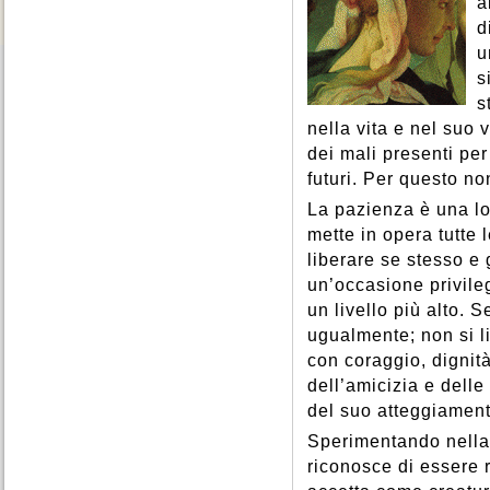
a
d
u
s
s
nella vita e nel suo 
dei mali presenti per
futuri. Per questo no
La pazienza è una lot
mette in opera tutte 
liberare se stesso e g
un’occasione privileg
un livello più alto. S
ugualmente; non si li
con coraggio, dignità
dell’amicizia e delle
del suo atteggiament
Sperimentando nella 
riconosce di essere 