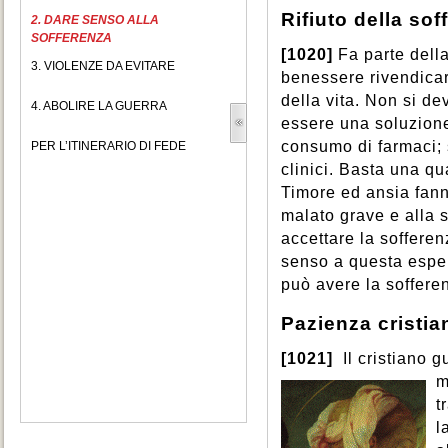
Rifiuto della sof
2. DARE SENSO ALLA
SOFFERENZA
[1020]
Fa parte della
3. VIOLENZE DA EVITARE
benessere rivendicare 
della vita. Non si de
4. ABOLIRE LA GUERRA
essere una soluzione
consumo di farmaci; 
PER L’ITINERARIO DI FEDE
clinici. Basta una qua
Timore ed ansia fanno
malato grave e alla s
accettare la soffere
senso a questa espe
può avere la soffere
Pazienza cristia
[1021]
Il cristiano g
m
t
l