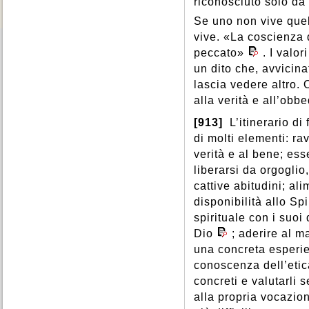
riconosciuto solo da 
Se uno non vive quel
vive. «La coscienza d
peccato»
. I valo
un dito che, avvicin
lascia vedere altro.
alla verità e all’obb
[913]
L’itinerario d
di molti elementi: ra
verità e al bene; ess
liberarsi da orgoglio,
cattive abitudini; al
disponibilità allo Sp
spirituale con i suoi 
Dio
; aderire al m
una concreta esperie
conoscenza dell’etic
concreti e valutarli s
alla propria vocazion