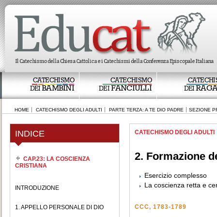
CATECHISMO
CATECHISMO
CATECHI
BAMBINI
FANCIULLI
RAGA
DEI
DEI
DEI
HOME
CATECHISMO DEGLI ADULTI
PARTE TERZA: A TE DIO PADRE
SEZIONE P
INDICE
CATECHISMO DEGLI ADULTI
2. Formazione d
CAP.23: LA COSCIENZA
CRISTIANA
Esercizio complesso
La coscienza retta e ce
INTRODUZIONE
CCC, 1783-1789
1. APPELLO PERSONALE DI DIO