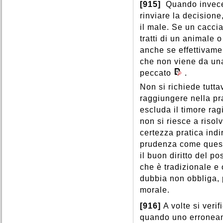
[915]
Quando invece
rinviare la decisione
il male. Se un caccia
tratti di un animale 
anche se effettivame
che non viene da una 
peccato
.
Non si richiede tutt
raggiungere nella pr
escluda il timore ra
non si riesce a riso
certezza pratica indi
prudenza come queste
il buon diritto del p
che è tradizionale e 
dubbia non obbliga, p
morale.
[916]
A volte si veri
quando uno erroneam