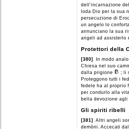
dell’incarnazione del
loda Dio per la sua 
persecuzione di Ero
un angelo lo confort
annunciano la sua ri
angeli ad assisterlo 
Protettori della
[380]
In modo analo
Chiesa nel suo cammi
dalla prigione
; l
Proteggono tutti i fe
fedele ha al proprio
per condurlo alla vit
bella devozione agli 
Gli spiriti ribelli
[381]
Altri angeli s
demòni. Accecati dall