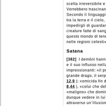
scelta irreversibile 
Vorrebbero trascinare
Secondo il linguagg
tra la terra e il cie
impedirgli di guardar
creature fatte di san
questo mondo di teneb
nelle regioni celesti»
Satana
[382]
I demòni hanno
e il suo influsso nell
impressionanti: «il 
grande drago, il serp
12,9
); «omicida fin 
8,44
), «colui che de
«maligno» che domin
dunque vedere in lui
attraverso un’illusio