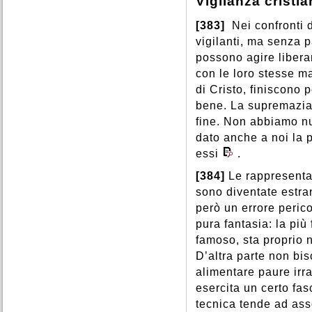
Vigilanza cristi
[383]
Nei confronti 
vigilanti, ma senza p
possono agire libera
con le loro stesse m
di Cristo, finiscono 
bene. La supremazia d
fine. Non abbiamo nu
dato anche a noi la p
essi
.
[384]
Le rappresentaz
sono diventate estra
però un errore peric
pura fantasia: la più
famoso, sta proprio 
D’altra parte non bi
alimentare paure irr
esercita un certo fa
tecnica tende ad asso