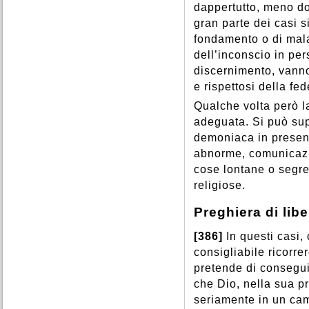
dappertutto, meno do
gran parte dei casi s
fondamento o di mala
dell’inconscio in per
discernimento, vanno
e rispettosi della fed
Qualche volta però 
adeguata. Si può sup
demoniaca in presenz
abnorme, comunicazi
cose lontane o segre
religiose.
Preghiera di lib
[386]
In questi casi,
consigliabile ricorre
pretende di conseguir
che Dio, nella sua p
seriamente in un cam