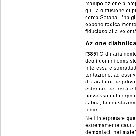
manipolazione a prop
qui la diffusione di p
cerca Satana, l’ha gi
oppone radicalmente
fiducioso alla volont
Azione diabolic
[385]
Ordinariamente 
degli uomini consiste
interessa è soprattutt
tentazione, ad essi v
di carattere negativo
esteriore per recare
possesso del corpo c
calma; la infestazion
timori.
Nell’interpretare qu
estremamente cauti. 
demoniaci, nei malefi