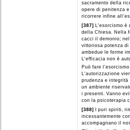
sacramento della ric
opere di penitenza e 
ricorrere infine all’e
[387]
L’esorcismo è 
della Chiesa. Nella f
cacci il demonio; ne
vittoriosa potenza di
ambedue le forme imp
L’efficacia non è aut
Può fare l’esorcismo
L’autorizzazione vie
prudenza e integrità
un ambiente riservato
i presenti. Vanno ev
con la psicoterapia 
[388]
I puri spiriti, 
incessantemente con 
accompagnano il nost