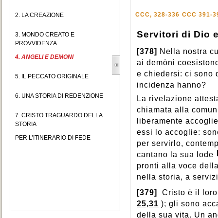
CCC, 328-336
CCC 391-3
2. LA CREAZIONE
Servitori di Dio 
3. MONDO CREATO E
PROVVIDENZA
[378]
Nella nostra cu
4. ANGELI E DEMONI
ai demòni coesistono 
e chiedersi: ci sono
5. IL PECCATO ORIGINALE
incidenza hanno?
6. UNA STORIA DI REDENZIONE
La rivelazione attesta
chiamata alla comuni
7. CRISTO TRAGUARDO DELLA
liberamente accoglier
STORIA
essi lo accoglie: son
PER L’ITINERARIO DI FEDE
per servirlo, contemp
cantano la sua lode
pronti alla voce dell
nella storia, a servi
[379]
Cristo è il lor
25,31
); gli sono ac
della sua vita. Un a