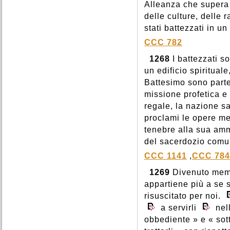
Alleanza che supera t
delle culture, delle r
stati battezzati in un
CCC 782
1268
I battezzati so
un edificio spiritual
Battesimo sono parte
missione profetica e 
regale, la nazione sa
proclami le opere mer
tenebre alla sua ammi
del sacerdozio comun
CCC 1141
,
CCC 784
1269
Divenuto memb
appartiene più a se 
risuscitato per noi.
a servirli
nel
obbediente » e « sot