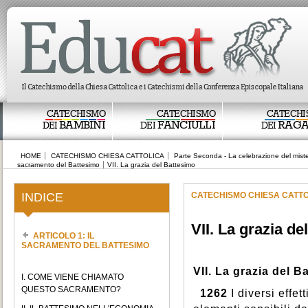
CATECHISMO
CATECHISMO
CATECHI
BAMBINI
FANCIULLI
RAGA
DEI
DEI
DEI
HOME
CATECHISMO CHIESA CATTOLICA
Parte Seconda - La celebrazione del miste
sacramento del Battesimo
VII. La grazia del Battesimo
INDICE
CATECHISMO CHIESA CATT
VII. La grazia d
ARTICOLO 1: IL
SACRAMENTO DEL BATTESIMO
VII. La grazia del B
I. COME VIENE CHIAMATO
QUESTO SACRAMENTO?
1262
I diversi effet