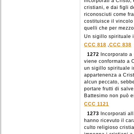
incorporati a Cristo,
cristiani, e dai figl
riconosciuti come fra
costituisce il vincolo
quelli che per mezzo 
Un sigillo spirituale 
CCC 818
,
CCC 838
1272
Incorporato a 
viene conformato a C
un sigillo spirituale 
appartenenza a Crist
alcun peccato, sebbe
portare frutti di salv
Battesimo non può es
CCC 1121
1273
Incorporati al
hanno ricevuto il car
culto religioso crist