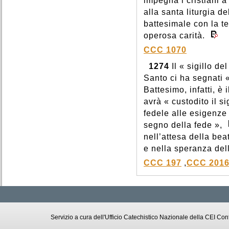
impegna i cristiani 
alla santa liturgia d
battesimale con la t
operosa carità.
CCC 1070
1274
Il « sigillo de
Santo ci ha segnati «
Battesimo, infatti, è i
avrà « custodito il si
fedele alle esigenze 
segno della fede »,
nell’attesa della be
e nella speranza dell
CCC 197
,
CCC 201
Servizio a cura dell'Ufficio Catechistico Nazionale della CEI C