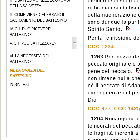
elementi sensibili d
II. IL BATTESIMO NELL'ECONOMIA
DELLA SALVEZZA
richiama i simbolism
della rigenerazione e
III. COME VIENE CELEBRATO IL
SACRAMENTO DEL BATTESIMO
sono dunque la purif
Spirito Santo.
IV. CHI PUÒ RICEVERE IL
BATTESIMO?
Per la remissione dei
V. CHI PUÒ BATTEZZARE?
CCC 1234
VI. LA NECESSITÀ DEL
1263
Per mezzo del 
BATTESIMO
peccato originale e t
VII. LA GRAZIA DEL
pene del peccato.
BATTESIMO
non rimane nulla che
IN SINTESI
né il peccato di Ada
conseguenze del pecc
Dio.
CCC 977
,
CCC 142
1264
Rimangono tut
temporali del peccato
le fragilità inerenti 