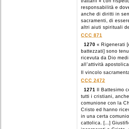
trattarli « con rispett
responsabilità e dove
anche di diritti in se
sacramenti, di essere
altri aiuti spirituali
CCC 871
1270
« Rigenerati [d
battezzati] sono ten
ricevuta da Dio med
all’attività apostoli
Il vincolo sacramenta
CCC 2472
1271
Il Battesimo c
tutti i cristiani, an
comunione con la Chie
Cristo ed hanno ricev
in una certa comunio
cattolica. [...] Giust