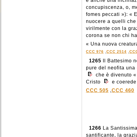
e anche una inclinaz
concupiscenza, o, me
fomes peccati »): « 
nuocere a quelli ch
virilmente con la gra
corona se non chi ha 
« Una nuova creatur
CCC 976
,
CCC 2514
,
CCC
1265
Il Battesimo no
pure del neofita una 
che è divenuto « 
Cristo
e coerede 
CCC 505
,
CCC 460
1266
La Santissima 
santificante, la graz