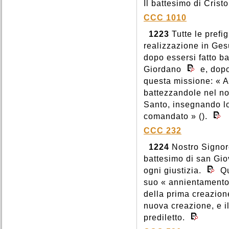
Il battesimo di Cristo
CCC 1010
1223
Tutte le prefig
realizzazione in Gesù
dopo essersi fatto b
Giordano
e, dopo
questa missione: « A
battezzandole nel no
Santo, insegnando lo
comandato » ().
CCC 232
1224
Nostro Signore
battesimo di san Gio
ogni giustizia.
Qu
suo « annientamento
della prima creazion
nuova creazione, e i
prediletto.