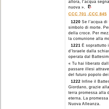
allora, l’acqua segna
nuova ».
CCC 701
,
CCC 845
1220
Se l’acqua di 
simbolo di morte. Pe
della croce. Per mez
la comunione alla mo
1221
È soprattutto 
d’Israele dalla schia
operata dal Battesim
« Tu hai liberato dall
passare illesi attra
del futuro popolo dei
1222
Infine il Batte
Giordano, grazie alla
terra promessa alla 
eterna. La promessa 
Nuova Alleanza.