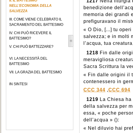
II. IL BATTESIMO
1217
Nella liturgia
NELL'ECONOMIA DELLA
benedizione dell’acq
SALVEZZA
memoria dei grandi e
III. COME VIENE CELEBRATO IL
prefiguravano il mist
SACRAMENTO DEL BATTESIMO
« O Dio, [...] tu oper
IV. CHI PUÒ RICEVERE IL
salvezza; e in molti 
BATTESIMO?
l’acqua, tua creatur
V. CHI PUÒ BATTEZZARE?
1218
Fin dalle orig
VI. LA NECESSITÀ DEL
meravigliosa creatura
BATTESIMO
Sacra Scrittura la v
VII. LA GRAZIA DEL BATTESIMO
« Fin dalle origini il
contenessero in germ
IN SINTESI
CCC 344
,
CCC 694
1219
La Chiesa ha v
della salvezza per m
essa, « poche person
dell’acqua » ():
« Nel diluvio hai pre