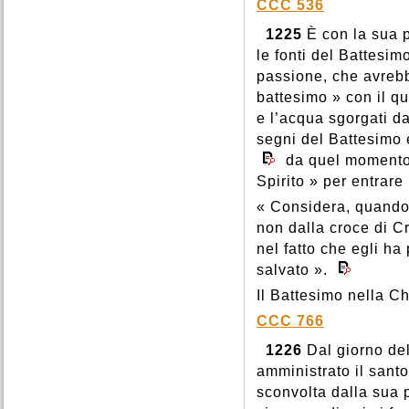
CCC 536
1225
È con la sua p
le fonti del Battesimo
passione, che avreb
battesimo » con il q
e l’acqua sgorgati da
segni del Battesimo e
da quel momento 
Spirito » per entrare 
« Considera, quando 
non dalla croce di Cri
nel fatto che egli ha p
salvato ».
Il Battesimo nella C
CCC 766
1226
Dal giorno del
amministrato il santo 
sconvolta dalla sua p