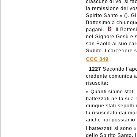
ciascuno di voi si f
la remissione dei vos
Spirito Santo » (). Gl
Battesimo a chiunque
pagani.
Il Battes
nel Signore Gesù e sa
san Paolo al suo carc
Subito il carceriere s
CCC 849
1227
Secondo l’apos
credente comunica all
risuscita:
« Quanti siamo stati 
battezzati nella sua
dunque stati sepolti
fu risuscitato dai mo
anche noi possiamo 
I battezzati si sono «
dello Spirito Santo, 