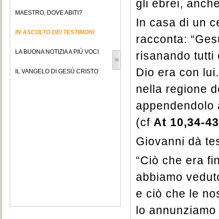
gli ebrei, anche
MAESTRO, DOVE ABITI?
In casa di un 
IN ASCOLTO DEI TESTIMONI
racconta: “Ges
LA BUONA NOTIZIA A PIÙ VOCI
risanando tutti
Dio era con lui
IL VANGELO DI GESÙ CRISTO
nella regione d
appendendolo a 
(cf
At 10,34-43
Giovanni dà tes
“Ciò che era fi
abbiamo veduto
e ciò che le no
lo annunziamo a