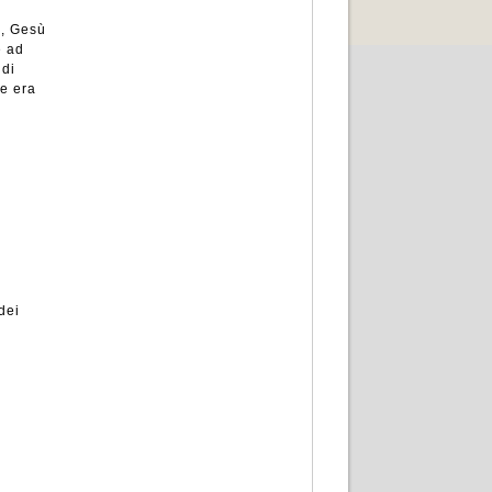
o, Gesù
e ad
 di
he era
dei