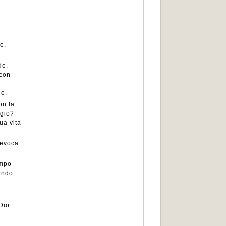
e,
de.
 con
no.
on la
ggio?
ua vita
 evoca
empo
ando
 Dio