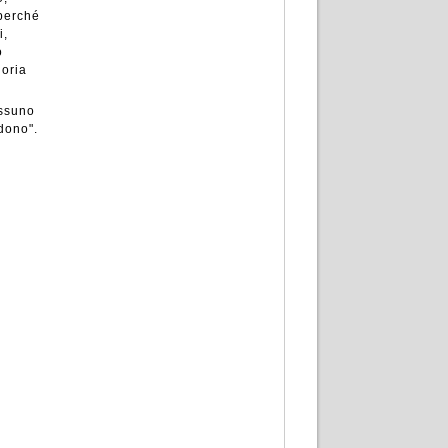
 perché
i,
o
loria
essuno
dono".