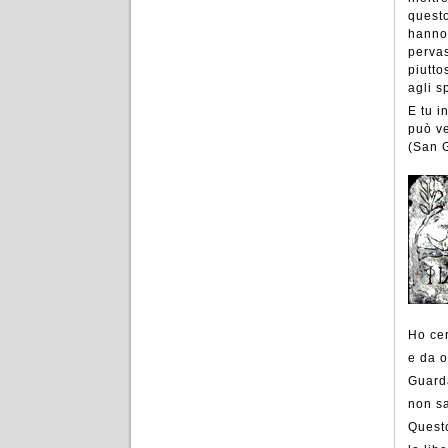
questo
hanno 
pervas
piutto
agli s
E tu i
può ve
(San G
Ho cer
e da o
Guarda
non sa
Questo