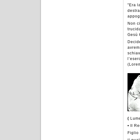
"Era l
destra
appogg
Non ci
trucid
Gesù C
Decide
avremm
schiav
l’eser
(Lore
(
Lume
• Il R
Figlio