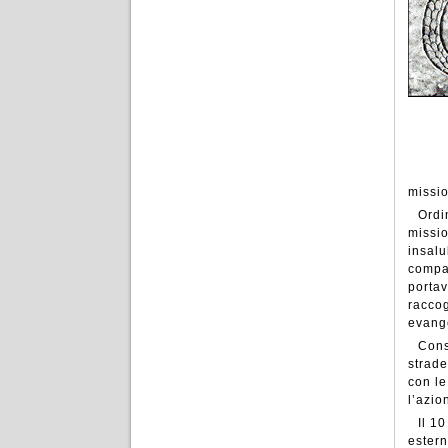
missio
Ordi
missio
insalu
compag
portav
raccog
evang
Cons
strade
con le
l’azio
Il 1
estern