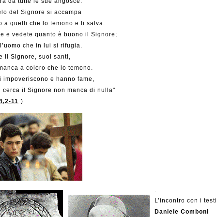
era da tutte le sue angosce.
elo del Signore si accampa
o a quelli che lo temono e li salva.
e e vedete quanto è buono il Signore;
l’uomo che in lui si rifugia.
 il Signore, suoi santi,
manca a coloro che lo temono.
hi impoveriscono e hanno fame,
 cerca il Signore non manca di nulla"
4,2-11
)
.
L’incontro con i tes
Daniele Comboni