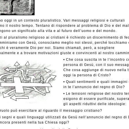
o oggi in un contesto pluralistico. Vari messaggi religiosi e culturali
ano il nostro tempo. Tentano di rispondere al problema di Dio e del mal
gono un significato alla vita e al futuro dell’uomo e del mondo.
i al pluralismo religioso ai cristiani è richiesto un discernimento di fe
mminiamo con Gesù, conosciamo meglio noi stessi, perché tocchiamo
hi è veramente Dio per noi. Siamo chiamati, però, a scegliere
almente e a trovare motivazioni giuste e convincenti al nostro cammi
• Che cosa suscita in te l’incontro c
persona di Gesù, con il suo messa
Che cosa aggiunge di nuovo nella t
oggi la persona di Cristo?
• Quali sentimenti e quali immagini
in te l’annuncio del regno di Dio?
• Le tensioni religiose del nostro t
esigono di essere purificate, super
gli aspetti riduttivi delle ideologie:
ruolo può esercitare al riguardo il messaggio cristiano?
i segni e quali linguaggi utilizzati da Gesù nell’annuncio del regno di
ancora presenti nella tua Chiesa oggi?