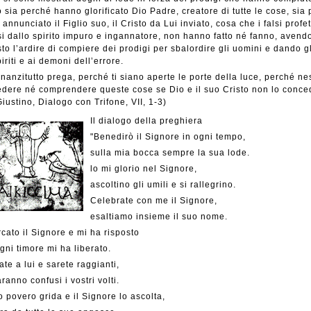
 sia perché hanno glorificato Dio Padre, creatore di tutte le cose, sia
annunciato il Figlio suo, il Cristo da Lui inviato, cosa che i falsi profet
i dallo spirito impuro e ingannatore, non hanno fatto né fanno, avend
sto l’ardire di compiere dei prodigi per sbalordire gli uomini e dando g
piriti e ai demoni dell’errore.
nnanzitutto prega, perché ti siano aperte le porte della luce, perché n
dere né comprendere queste cose se Dio e il suo Cristo non lo conce
iustino, Dialogo con Trifone, VII, 1-3)
Il dialogo della preghiera
"Benedirò il Signore in ogni tempo,
sulla mia bocca sempre la sua lode.
lo mi glorio nel Signore,
ascoltino gli umili e si rallegrino.
Celebrate con me il Signore,
esaltiamo insieme il suo nome.
cato il Signore e mi ha risposto
gni timore mi ha liberato.
te a lui e sarete raggianti,
ranno confusi i vostri volti.
 povero grida e il Signore lo ascolta,