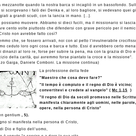
a mezzanotte quando la nostra barca si incagliò in un bassofondo. Sull
 si scorgevano i falò dei Denka e, al loro bagliore, si vedevano quei g
iati a grandi scudi, con la lancia in mano. [...].
 possiamo muovere. Abbiamo si dieci fucili, ma il missionario si lascia
are cento volte piuttosto che difendersi con grave pericolo per il nemic
risto non avrebbe fatto così?
mmo che, se fossero arrivati, noi con al petto l’invulnerabile crocifiss
o ceduto loro ogni cosa e barca e tutto. Essi d avrebbero certo mena
i dinanzi al loro re, forse per subire la pena, ma con la grazia di Dio 
cizio della carità, qui avremmo forse piantato la croce e la missione".
nzo Gaiga, Daniele Comboni. La missione continua)
La professione della fede
"Maestro che cosa devo fare?"
"Il tempo è compiuto e il regno di Dio è vicino;
convertitevi e credete al vangelo" (
Mc 1,15
)
"Il regno di Dio da secoli promesso nelle Scrittur
manifesta chiaramente agli uomini, nelle parole,
opere, nella persona di Cristo"
n gentium
, 5).
egno sì manifesta nella persona di Cristo,
 di Dio e figlio dell’uomo,