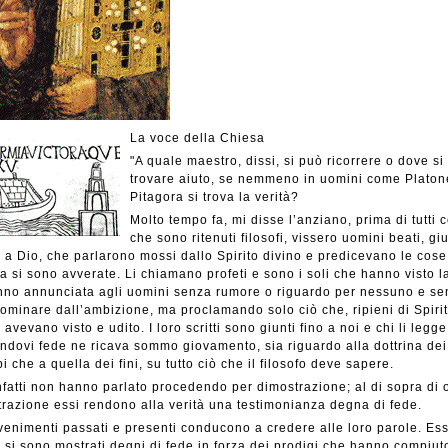
La voce della Chiesa
"A quale maestro, dissi, si può ricorrere o dove si
trovare aiuto, se nemmeno in uomini come Platon
Pitagora si trova la verità?
Molto tempo fa, mi disse l’anziano, prima di tutti 
che sono ritenuti filosofi, vissero uomini beati, giu
i a Dio, che parlarono mossi dallo Spirito divino e predicevano le cose
a si sono avverate. Li chiamano profeti e sono i soli che hanno visto la
anno annunciata agli uomini senza rumore o riguardo per nessuno e se
dominare dall’ambizione, ma proclamando solo ciò che, ripieni di Spiri
 avevano visto e udito. I loro scritti sono giunti fino a noi e chi li legge
ndovi fede ne ricava sommo giovamento, sia riguardo alla dottrina dei
pi che a quella dei fini, su tutto ciò che il filosofo deve sapere.
nfatti non hanno parlato procedendo per dimostrazione; al di sopra di 
razione essi rendono alla verità una testimonianza degna di fede.
venimenti passati e presenti conducono a credere alle loro parole. Ess
e si sono mostrati degni di fede in forza dei prodigi che hanno compiut