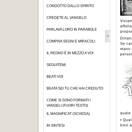
CONDOTTO DALLO SPIRITO
CREDETE AL VANGELO
Viviam
affoll
PARLAVA LORO IN PARABOLE
propon
Dinanz
COMPIVA SEGNI E MIRACOLI
Se ca
mano c
IL REGNO È IN MEZZO A VOI
person
SEGUITEMI
BEATI VOI
BEATA SEI TU CHE HAI CREDUTO
COME SI SONO FORMATI I
VANGELI (FUORI TESTO)
quale 
IL MAGNIFICAT (SCHEDA)
• Qual
trovi 
IN SINTESI