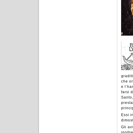
gradit
che or
e l’h
farsi 
Santo,
presta
princi
Essi i
dimost
Gli av
inoltr