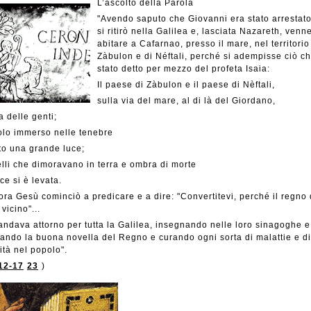
L’ascolto della Parola
"Avendo saputo che Giovanni era stato arrestat
si ritirò nella Galilea e, lasciata Nazareth, venn
abitare a Cafarnao, presso il mare, nel territorio
Zàbulon e di Néftali, perché si adempisse ciò c
stato detto per mezzo del profeta Isaia:
Il paese di Zàbulon e il paese di Nèftali,
sulla via del mare, al di là del Giordano,
a delle genti;
olo immerso nelle tenebre
to una grande luce;
lli che dimoravano in terra e ombra di morte
ce si è levata.
ora Gesù cominciò a predicare e a dire: "Convertitevi, perché il regno 
 vicino"...
ndava attorno per tutta la Galilea, insegnando nelle loro sinagoghe e
ando la buona novella del Regno e curando ogni sorta di malattie e di
ità nel popolo".
12-17
23
)