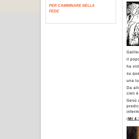
PER CAMMINARE NELLA
FEDE
Galile
il pop
ha vis
su que
una lu
Da all
cieli è
Gesù a
predic
inferm
(
Mt 4,