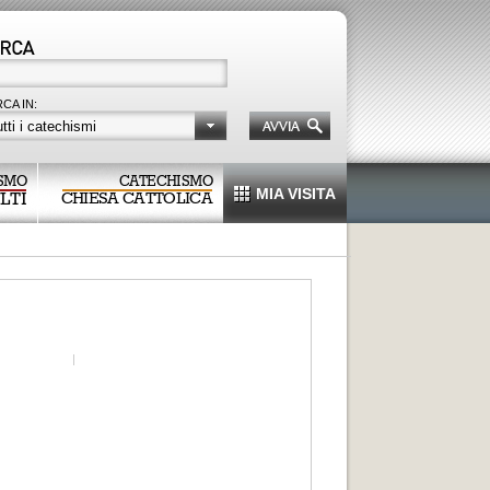
CA IN:
tti i catechismi
SMO
CATECHISMO
MIA VISITA
LTI
CHIESA CATTOLICA