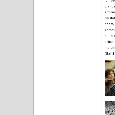
lo lib
L’ang
attorn
Gustat
beato 
Temete
nulla 
I ricc
ma chi
(
Sal 3