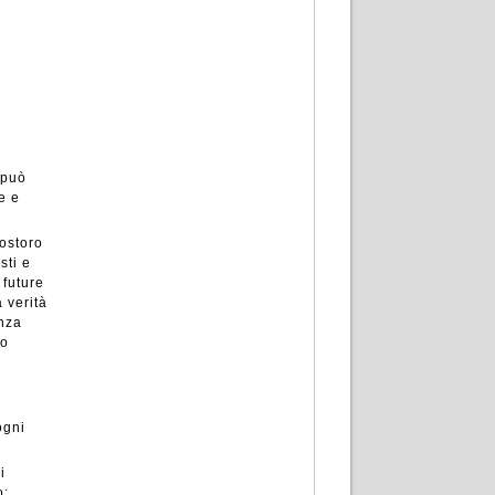
 può
e e
costoro
sti e
 future
 verità
nza
to
ogni
i
o;