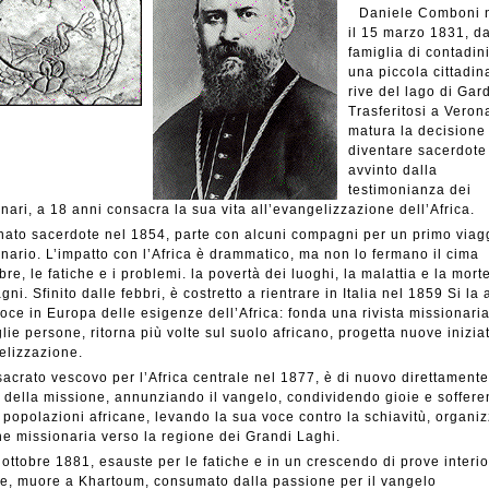
Daniele Comboni 
il 15 marzo 1831, d
famiglia di contadini
una piccola cittadin
rive del lago di Gar
Trasferitosi a Veron
matura la decisione
diventare sacerdote
avvinto dalla
testimonianza dei
nari, a 18 anni consacra la sua vita all’evangelizzazione dell’Africa.
nato sacerdote nel 1854, parte con alcuni compagni per un primo viag
nario. L’impatto con l’Africa è drammatico, ma non lo fermano il cima
bre, le fatiche e i problemi. la povertà dei luoghi, la malattia e la mort
ni. Sfinito dalle febbri, è costretto a rientrare in Italia nel 1859 Si la 
oce in Europa delle esigenze dell’Africa: fonda una rivista missionaria
lie persone, ritorna più volte sul suolo africano, progetta nuove iniziat
elizzazione.
acrato vescovo per l’Africa centrale nel 1877, è di nuovo direttamente
 della missione, annunziando il vangelo, condividendo gioie e soffer
 popolazioni africane, levando la sua voce contro la schiavitù, organi
ne missionaria verso la regione dei Grandi Laghi.
0 ottobre 1881, esauste per le fatiche e in un crescendo di prove interio
e, muore a Khartoum, consumato dalla passione per il vangelo