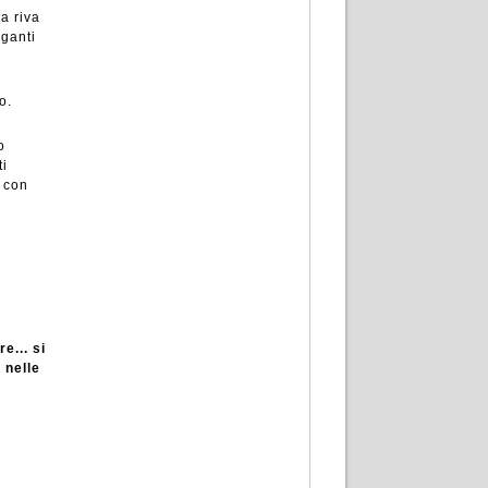
a riva
iganti
o.
o
ti
e con
e... si
 nelle