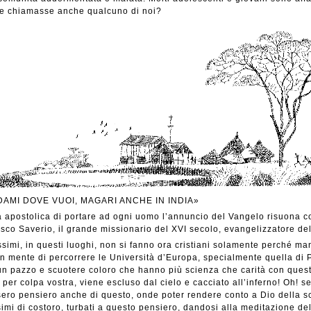
e chiamasse anche qualcuno di noi?
AMI DOVE VUOI, MAGARI ANCHE IN INDIA»
a apostolica di portare ad ogni uomo l’annuncio del Vangelo risuona co
sco Saverio, il grande missionario del XVI secolo, evangelizzatore del
ssimi, in questi luoghi, non si fanno ora cristiani solamente perché man
in mente di percorrere le Università d’Europa, specialmente quella di P
n pazzo e scuotere coloro che hanno più scienza che carità con ques
 per colpa vostra, viene escluso dal cielo e cacciato all’inferno! Oh! s
sero pensiero anche di questo, onde poter rendere conto a Dio della scie
simi di costoro, turbati a questo pensiero, dandosi alla meditazione de