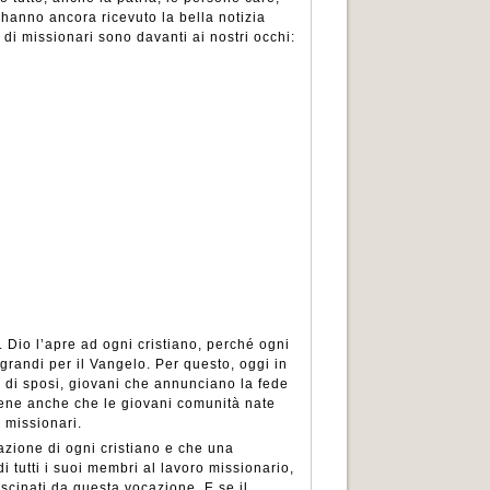
hanno ancora ricevuto la bella notizia
 di missionari sono davanti ai nostri occhi:
. Dio l’apre ad ogni cristiano, perché ogni
grandi per il Vangelo. Per questo, oggi in
ie di sposi, giovani che annunciano la fede
iene anche che le giovani comunità nate
o missionari.
azione di ogni cristiano e che una
 tutti i suoi membri al lavoro missionario,
scinati da questa vocazione. E se il