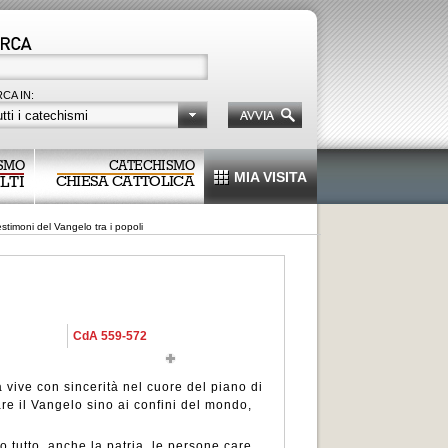
CA IN:
tti i catechismi
SMO
CATECHISMO
MIA VISITA
LTI
CHIESA CATTOLICA
stimoni del Vangelo tra i popoli
CdA 559-572
 vive con sincerità nel cuore del piano di
are il Vangelo sino ai confini del mondo,
o tutto, anche la patria, le persone care,