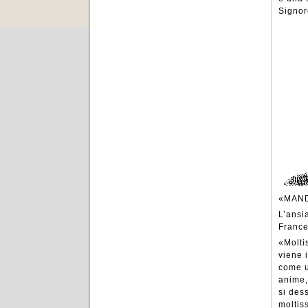
Signor
«MAND
L’ansi
France
«Molti
viene 
come u
anime,
si des
moltis