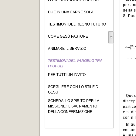
LO SPIRITO AGISCE ANCORA
per an
della 
DUE IN UNA CARNE SOLA
S. Pao
TESTIMONI DEL REGNO FUTURO
COME GESÙ PASTORE
ANIMARE IL SERVIZIO
TESTIMONI DEL VANGELO TRA
I POPOLI
PER TUTTI UN INVITO
SCEGLIERE CON LO STILE DI
GESÙ
Quest
SCHEDA: LO SPIRITO PER LA
discep
MISSIONE: IL SACRAMENTO
partic
DELLA CONFERMAZIONE
e si d
con il 
In qu
comuni
è una 