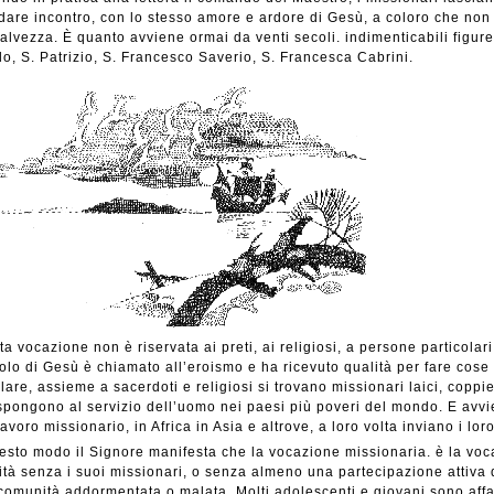
dare incontro, con lo stesso amore e ardore di Gesù, a coloro che non 
salvezza. È quanto avviene ormai da venti secoli. indimenticabili figure
lo, S. Patrizio, S. Francesco Saverio, S. Francesca Cabrini.
a vocazione non è riservata ai preti, ai religiosi, a persone particolari
olo di Gesù è chiamato all’eroismo e ha ricevuto qualità per fare cose 
olare, assieme a sacerdoti e religiosi si trovano missionari laici, copp
ispongono al servizio dell’uomo nei paesi più poveri del mondo. E avv
lavoro missionario, in Africa in Asia e altrove, a loro volta inviano i lor
esto modo il Signore manifesta che la vocazione missionaria. è la voc
tà senza i suoi missionari, o senza almeno una partecipazione attiva di
comunità addormentata o malata. Molti adolescenti e giovani sono affa