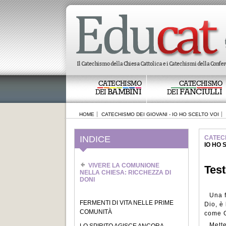
CATECHISMO
CATECHISMO
BAMBINI
FANCIULLI
DEI
DEI
HOME
CATECHISMO DEI GIOVANI - IO HO SCELTO VOI
INDICE
CATECH
IO HO 
VIVERE LA COMUNIONE
Test
NELLA CHIESA: RICCHEZZA DI
DONI
Una f
FERMENTI DI VITA NELLE PRIME
Dio, è
COMUNITÀ
come G
Mette