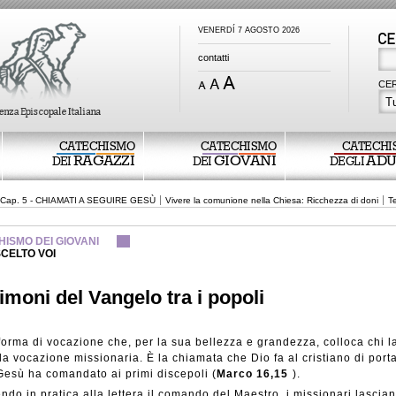
VENERDÍ 7 AGOSTO 2026
contatti
CER
Tu
CATECHISMO
CATECHISMO
CATECHI
RAGAZZI
GIOVANI
ADU
DEI
DEI
DEGLI
Cap. 5 - CHIAMATI A SEGUIRE GESÙ
Vivere la comunione nella Chiesa: Ricchezza di doni
Te
ISMO DEI GIOVANI
SCELTO VOI
imoni del Vangelo tra i popoli
orma di vocazione che, per la sua bellezza e grandezza, colloca chi la
 la vocazione missionaria. È la chiamata che Dio fa al cristiano di port
esù ha comandato ai primi discepoli (
Marco 16,15
).
ndo in pratica alla lettera il comando del Maestro, i missionari lascian