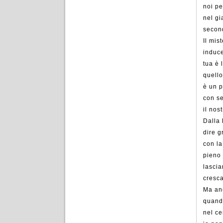
noi pe
nel gi
second
Il mis
induce
tua è 
quello
è un p
con se
il nos
Dalla 
dire g
con la
pieno 
lascia
cresca
Ma anc
quando
nel ce