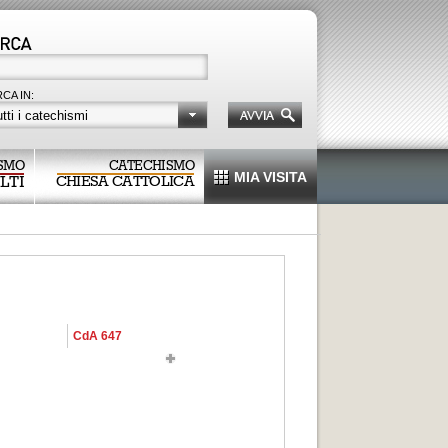
CA IN:
tti i catechismi
SMO
CATECHISMO
MIA VISITA
LTI
CHIESA CATTOLICA
CdA 647