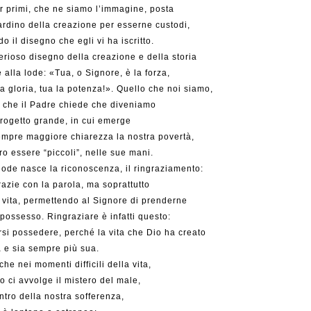
r primi, che ne siamo l’immagine, posta
ardino della creazione per esserne custodi,
o il disegno che egli vi ha iscritto.
terioso disegno della creazione e della storia
 alla lode: «Tua, o Signore, è la forza,
la gloria, tua la potenza!». Quello che noi siamo,
 che il Padre chiede che diveniamo
rogetto grande, in cui emerge
mpre maggiore chiarezza la nostra povertà,
tro essere “piccoli”, nelle sue mani.
lode nasce la riconoscenza, il ringraziamento:
razie con la parola, ma soprattutto
 vita, permettendo al Signore di prenderne
possesso. Ringraziare è infatti questo:
rsi possedere, perché la vita che Dio ha creato
 e sia sempre più sua.
he nei momenti difficili della vita,
 ci avvolge il mistero del male,
ntro della nostra sofferenza,