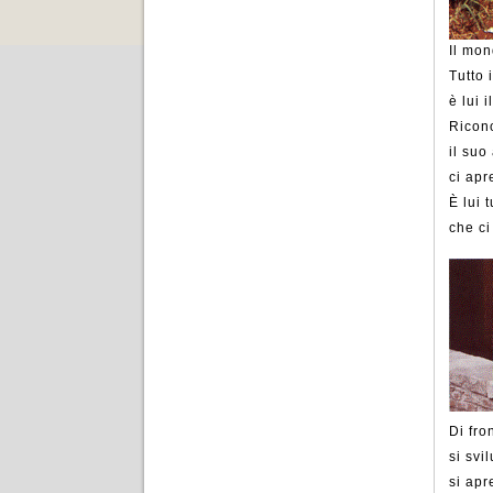
Il mon
Tutto 
è lui 
Ricono
il suo
ci apr
È lui 
che ci
Di fro
si svi
si apr