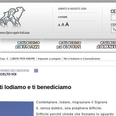
SABATO 8 AGOSTO 2026
contatti
CER
Tu
CATECHISMO
CATECHISMO
CATECHI
RAGAZZI
GIOVANI
ADU
DEI
DEI
DEGLI
Cap. 4 - LIBERI PER AMARE
Imparare a pregare
Noi ti lodiamo e ti benediciamo
ISMO DEI GIOVANI
SCELTO VOI
ti lodiamo e ti benediciamo
Contemplare, lodare, ringraziare il Signore
è, senza dubbio, una preghiera difficile.
Difficile perché chiede che fissiamo lo sguardo