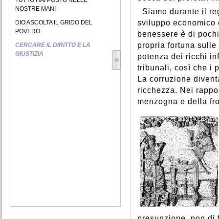
TUTTO HAI POSTO NELLE
NOSTRE MANI
Siamo durante il re
sviluppo economico e 
DIO ASCOLTA IL GRIDO DEL
POVERO
benessere è di pochi. 
propria fortuna sulle
CERCARE IL DIRITTO E LA
GIUSTIZIA
potenza dei ricchi in
tribunali, così che i 
La corruzione divent
ricchezza. Nei rappor
menzogna e della fr
presunzione, non di 