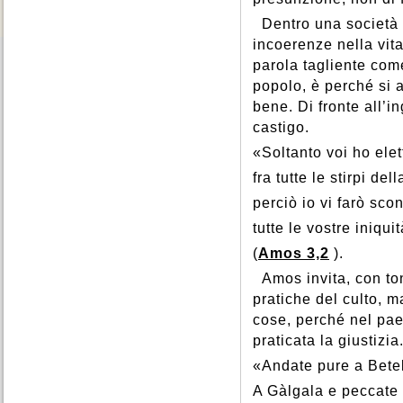
Dentro una società i
incoerenze nella vita
parola tagliente com
popolo, è perché si 
bene. Di fronte all’in
castigo.
«Soltanto voi ho elet
fra tutte le stirpi dell
perciò io vi farò sco
tutte le vostre iniqui
(
Amos 3,2
).
Amos invita, con to
pratiche del culto, 
cose, perché nel paes
praticata la giustizia
«Andate pure a Betel
A Gàlgala e peccate 