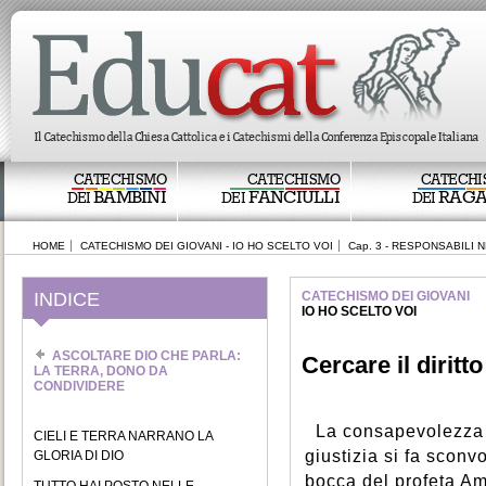
CATECHISMO
CATECHISMO
CATECHI
BAMBINI
FANCIULLI
RAGA
DEI
DEI
DEI
HOME
CATECHISMO DEI GIOVANI - IO HO SCELTO VOI
Cap. 3 - RESPONSABILI
INDICE
CATECHISMO DEI GIOVANI
IO HO SCELTO VOI
ASCOLTARE DIO CHE PARLA:
Cercare il diritto
LA TERRA, DONO DA
CONDIVIDERE
La consapevolezza c
CIELI E TERRA NARRANO LA
giustizia si fa sconv
GLORIA DI DIO
bocca del profeta A