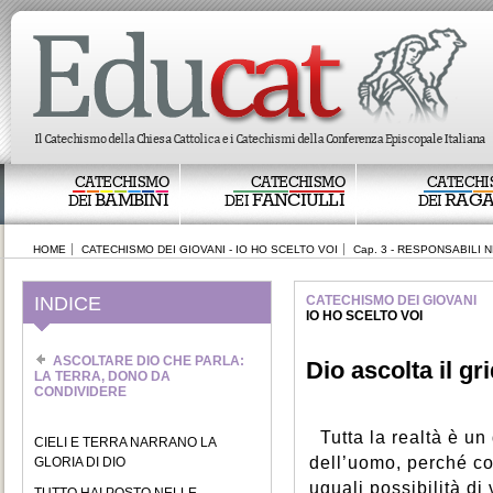
CATECHISMO
CATECHISMO
CATECHI
BAMBINI
FANCIULLI
RAGA
DEI
DEI
DEI
HOME
CATECHISMO DEI GIOVANI - IO HO SCELTO VOI
Cap. 3 - RESPONSABILI
INDICE
CATECHISMO DEI GIOVANI
IO HO SCELTO VOI
ASCOLTARE DIO CHE PARLA:
Dio ascolta il gr
LA TERRA, DONO DA
CONDIVIDERE
Tutta la realtà è un
CIELI E TERRA NARRANO LA
dell’uomo, perché co
GLORIA DI DIO
uguali possibilità di