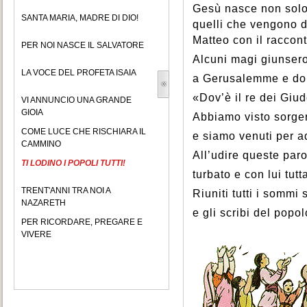
Gesù nasce non solo 
SANTA MARIA, MADRE DI DIO!
quelli che vengono d
Matteo con il raccon
PER NOI NASCE IL SALVATORE
Alcuni magi giunsero
LA VOCE DEL PROFETA ISAIA
a Gerusalemme e d
«Dov’è il re dei Giu
VI ANNUNCIO UNA GRANDE
GIOIA
Abbiamo visto sorger
COME LUCE CHE RISCHIARA IL
e siamo venuti per a
CAMMINO
All’udire queste paro
TI LODINO I POPOLI TUTTI!
turbato e con lui tu
TRENT'ANNI TRA NOI A
Riuniti tutti i sommi 
NAZARETH
e gli scribi del popol
PER RICORDARE, PREGARE E
VIVERE