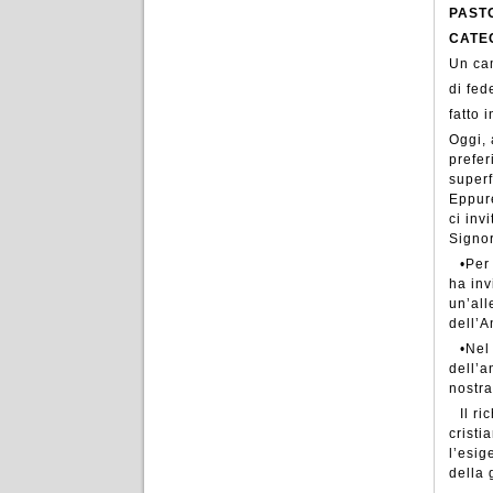
PAST
CATE
Un ca
di fed
fatto 
Oggi, 
prefer
superf
Eppure
ci inv
Signo
•Per
ha inv
un’all
dell’A
•Nel
dell’a
nostra
Il r
cristi
l’esig
della 