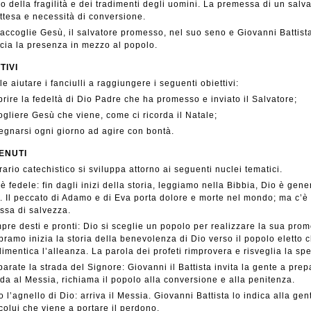
o della fragilità e dei tradimenti degli uomini. La premessa di un salv
ttesa e necessità di conversione.
accoglie Gesù, il salvatore promesso, nel suo seno e Giovanni Battist
cia la presenza in mezzo al popolo.
TIVI
le aiutare i fanciulli a raggiungere i seguenti obiettivi:
prire la fedeltà di Dio Padre che ha promesso e inviato il Salvatore;
ogliere Gesù che viene, come ci ricorda il Natale;
egnarsi ogni giorno ad agire con bontà.
ENUTI
erario catechistico si sviluppa attorno ai seguenti nuclei tematici.
 è fedele: fin dagli inizi della storia, leggiamo nella Bibbia, Dio è gen
. Il peccato di Adamo e di Eva porta dolore e morte nel mondo; ma c’è
ssa di salvezza.
pre desti e pronti: Dio si sceglie un popolo per realizzare la sua pro
ramo inizia la storia della benevolenza di Dio verso il popolo eletto 
dimentica l’alleanza. La parola dei profeti rimprovera e risveglia la sp
parate la strada del Signore: Giovanni il Battista invita la gente a prep
ada al Messia, richiama il popolo alla conversione e alla penitenza.
o l’agnello di Dio: arriva il Messia. Giovanni Battista lo indica alla gen
olui che viene a portare il perdono.