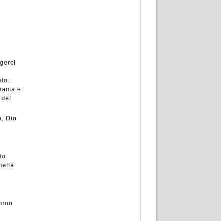
rgerci
sto.
hiama e
 del
a, Dio
to
nella
a
iorno