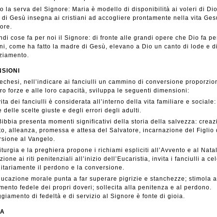
o la serva del Signore: Maria è modello di disponibilità ai voleri di Di
di Gesù insegna ai cristiani ad accogliere prontamente nella vita Gesù
ore.
ndi cose fa per noi il Signore: di fronte alle grandi opere che Dio fa per
ani, come ha fatto la madre di Gesù, elevano a Dio un canto di lode e d
ziamento.
NSIONI
echesi, nell’indicare ai fanciulli un cammino di conversione proporzio
oro forze e alle loro capacità, sviluppa le seguenti dimensioni:
ita dei fanciulli è considerata all’interno della vita familiare e sociale:
e delle scelte giuste e degli errori degli adulti.
Bibbia presenta momenti significativi della storia della salvezza: creaz
o, alleanza, promessa e attesa del Salvatore, incarnazione del Figlio 
rsione al Vangelo.
liturgia e la preghiera propone i richiami espliciti all’Avvento e al Nata
nzione ai riti penitenziali all’inizio dell’Eucaristia, invita i fanciulli a c
tariamente il perdono e la conversione.
ducazione morale punta a far superare pigrizie e stanchezze; stimola a
ento fedele dei propri doveri; sollecita alla penitenza e al perdono.
ggiamento di fedeltà e di servizio al Signore è fonte di gioia.
LA