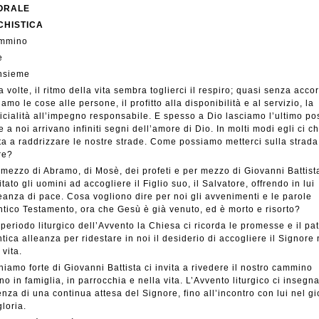
ORALE
CHISTICA
mmino
e
insieme
a volte, il ritmo della vita sembra toglierci il respiro; quasi senza acco
iamo le cose alle persone, il profitto alla disponibilità e al servizio, la
icialità all’impegno responsabile. E spesso a Dio lasciamo l’ultimo po
 a noi arrivano infiniti segni dell’amore di Dio. In molti modi egli ci c
ita a raddrizzare le nostre strade. Come possiamo metterci sulla strada
re?
 mezzo di Abramo, di Mosè, dei profeti e per mezzo di Giovanni Battist
itato gli uomini ad accogliere il Figlio suo, il Salvatore, offrendo in lui
eanza di pace. Cosa vogliono dire per noi gli avvenimenti e le parole
ntico Testamento, ora che Gesù è già venuto, ed è morto e risorto?
 periodo liturgico dell’Avvento la Chiesa ci ricorda le promesse e il pat
ntica alleanza per ridestare in noi il desiderio di accogliere il Signore 
 vita.
ichiamo forte di Giovanni Battista ci invita a rivedere il nostro cammino
ano in famiglia, in parrocchia e nella vita. L’Avvento liturgico ci insegn
enza di una continua attesa del Signore, fino all’incontro con lui nel g
gloria.