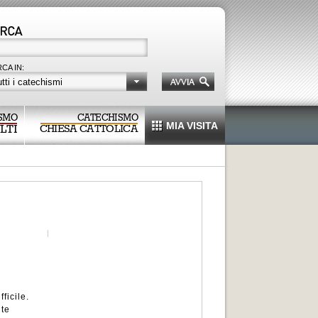
CA IN:
tti i catechismi
SMO
CATECHISMO
MIA VISITA
LTI
CHIESA CATTOLICA
ficile.
nte