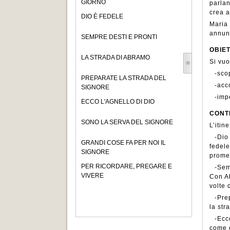
GIORNO
parlan
crea a
DIO È FEDELE
Maria 
annun
SEMPRE DESTI E PRONTI
OBIET
LA STRADA DI ABRAMO
Si vuo
-sco
PREPARATE LA STRADA DEL
-acc
SIGNORE
-imp
ECCO L'AGNELLO DI DIO
CONT
SONO LA SERVA DEL SIGNORE
L’itin
-Dio
GRANDI COSE FA PER NOI IL
fedele
SIGNORE
prome
PER RICORDARE, PREGARE E
-Sem
VIVERE
Con Ab
volte 
-Pre
la str
-Ecc
come c