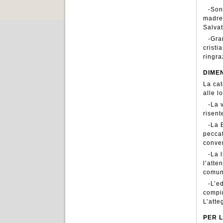
-Son
madre 
Salvat
-Gra
cristi
ringra
DIME
La cat
alle l
-La v
risent
-La 
peccat
conve
-La 
l’atte
comuni
-L’e
compim
L’atte
PER 