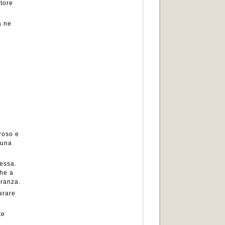
atore
a ne
eroso e
 una
messa.
che a
eranza.
arare
te