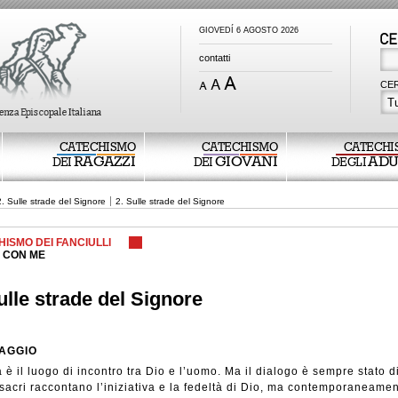
GIOVEDÍ 6 AGOSTO 2026
contatti
CER
Tu
CATECHISMO
CATECHISMO
CATECHI
RAGAZZI
GIOVANI
ADU
DEI
DEI
DEGLI
2. Sulle strade del Signore
2. Sulle strade del Signore
ISMO DEI FANCIULLI
E CON ME
ulle strade del Signore
AGGIO
a è il luogo di incontro tra Dio e l’uomo. Ma il dialogo è sempre stato dif
i sacri raccontano l’iniziativa e la fedeltà di Dio, ma contemporaneame