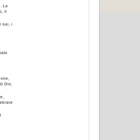
o. La
, il
 noi, i
i
nato
ione,
di Dio,
le,
elebrare
l