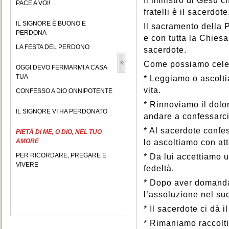
Il ministro di Gesù ch
PACE A VOI!
fratelli è il sacerdote
IL SIGNORE È BUONO E
Il sacramento della 
PERDONA
e con tutta la Chies
LA FESTA DEL PERDONO
sacerdote.
Come possiamo celeb
OGGI DEVO FERMARMI A CASA
TUA
* Leggiamo o ascolti
vita.
CONFESSO A DIO ONNIPOTENTE
* Rinnoviamo il dolo
IL SIGNORE VI HA PERDONATO
andare a confessarci 
* Al sacerdote confe
PIETÀ DI ME, O DIO, NEL TUO
AMORE
lo ascoltiamo con at
PER RICORDARE, PREGARE E
* Da lui accettiamo
VIVERE
fedeltà.
* Dopo aver domanda
l’assoluzione nel su
* Il sacerdote ci dà i
* Rimaniamo raccolti