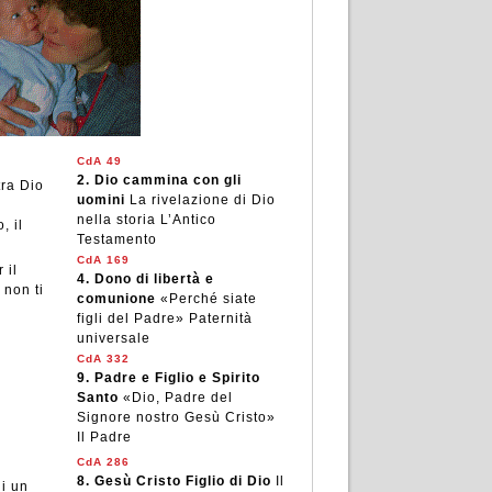
CdA 49
2.
Dio cammina con gli
tra Dio
uomini
La rivelazione di Dio
nella storia L’Antico
, il
Testamento
CdA 169
 il
4.
Dono di libertà e
 non ti
comunione
«Perché siate
figli del Padre» Paternità
universale
CdA 332
9.
Padre e Figlio e Spirito
Santo
«Dio, Padre del
Signore nostro Gesù Cristo»
Il Padre
CdA 286
8.
Gesù Cristo Figlio di Dio
Il
di un