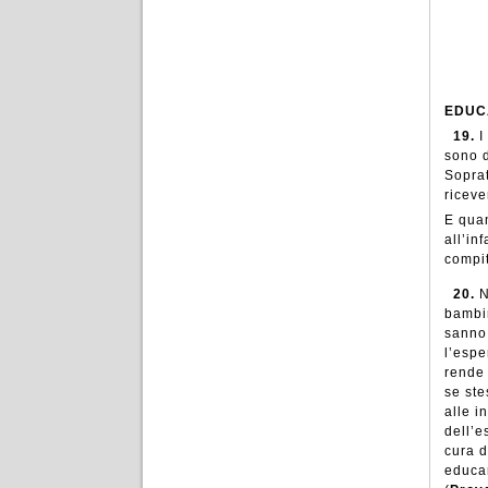
EDUC
19.
I
sono d
Soprat
riceve
E quan
all’in
compi
20.
N
bambin
sanno 
l’espe
rende 
se ste
alle i
dell’e
cura d
educar