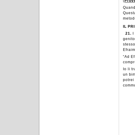
(
Prove
Quando
Questa
metodo
IL PR
21.
I
genito
stesso
Efraim
“Ad E
compre
Io li 
un bim
potrei
commuo