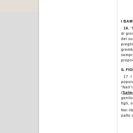
I BAM
16.
“
di gio
del su
preghi
gremb
sempre
propri
IL FI
17.
I
popolo
“Nell’
(
Salm
genito
figli, 
Nei li
patto 