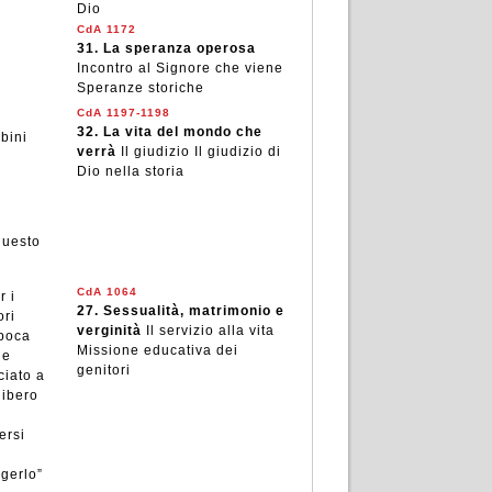
Dio
CdA 1172
31.
La speranza operosa
Incontro al Signore che viene
Speranze storiche
CdA 1197-1198
32.
La vita del mondo che
mbini
verrà
Il giudizio Il giudizio di
Dio nella storia
questo
CdA 1064
r i
27.
Sessualità, matrimonio e
ori
verginità
Il servizio alla vita
epoca
Missione educativa dei
le
genitori
ciato a
libero
ersi
è
ggerlo”