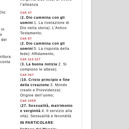
l’alleanza
Dio:
CdA 47
(
2.
Dio cammina con gli
uomini
:
1. La rivelazione di
Dio nella storia): L’Antico
 in
Testamento;
ro
CdA 87
 del
(
2.
Dio cammina con gli
uomini
:
5. La risposta della
fede): Affidamento;
ittura
CdA 112-117
 conta
(
3.
La buona notizia
:
2. Si
compiono le attese);
CdA 367
(
10.
Cristo principio e fine
della creazione
:
3. Mondo
creato e Provvidenza):
Origine dell’uomo;
CdA 1059
(
27.
Sessualità, matrimonio
e verginità
:
4. Il servizio alla
vita): Sessualità e fecondità
IN PARTICOLARE
: