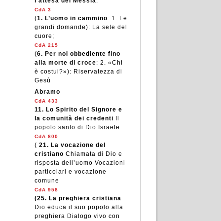
l’attesa del Messia
:
CdA 3
(
1.
L’uomo in cammino
: 1. Le
grandi domande): La sete del
cuore;
CdA 215
(
6.
Per noi obbediente fino
alla morte di croce
: 2. «Chi
è costui?»): Riservatezza di
Gesù
Abramo
CdA 433
11.
Lo Spirito del Signore e
la comunità dei credenti
Il
popolo santo di Dio Israele
CdA 800
(
21.
La vocazione del
cristiano
Chiamata di Dio e
risposta dell’uomo Vocazioni
particolari e vocazione
comune
CdA 958
(25.
La preghiera cristiana
Dio educa il suo popolo alla
preghiera Dialogo vivo con