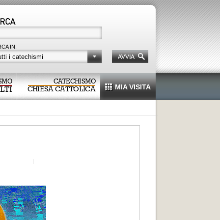
CA IN:
tti i catechismi
SMO
CATECHISMO
MIA VISITA
LTI
CHIESA CATTOLICA