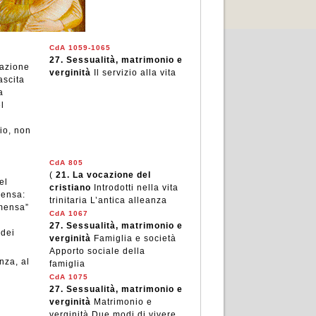
CdA 1059-1065
27.
Sessualità, matrimonio e
mazione
verginità
Il servizio alla vita
ascita
a
l
io, non
CdA 805
(
21.
La vocazione del
el
cristiano
Introdotti nella vita
mensa:
trinitaria L’antica alleanza
 mensa”
CdA 1067
i
27.
Sessualità, matrimonio e
 dei
verginità
Famiglia e società
Apporto sociale della
nza, al
famiglia
CdA 1075
27.
Sessualità, matrimonio e
verginità
Matrimonio e
verginità Due modi di vivere