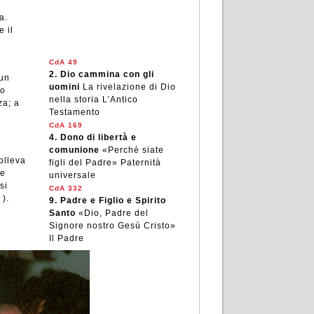
a.
 il
CdA 49
2.
Dio cammina con gli
 un
uomini
La rivelazione di Dio
po
nella storia L’Antico
za; a
Testamento
CdA 169
4.
Dono di libertà e
comunione
«Perché siate
olleva
figli del Padre» Paternità
me
universale
si
CdA 332
).
9.
Padre e Figlio e Spirito
Santo
«Dio, Padre del
Signore nostro Gesù Cristo»
Il Padre