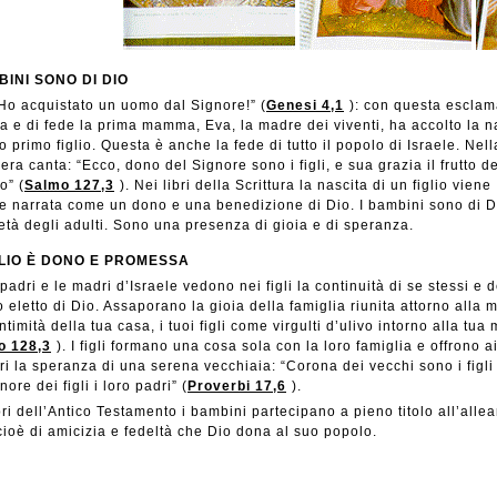
BINI SONO DI DIO
Ho acquistato un uomo dal Signore!” (
Genesi 4,1
): con questa escla
ia e di fede la prima mamma, Eva, la madre dei viventi, ha accolto la n
o primo figlio. Questa è anche la fede di tutto il popolo di Israele. Nell
era canta: “Ecco, dono del Signore sono i figli, e sua grazia il frutto de
o” (
Salmo 127,3
). Nei libri della Scrittura la nascita di un figlio viene
 narrata come un dono e una benedizione di Dio. I bambini sono di D
età degli adulti. Sono una presenza di gioia e di speranza.
GLIO È DONO E PROMESSA
 padri e le madri d’Israele vedono nei figli la continuità di se stessi e d
 eletto di Dio. Assaporano la gioia della famiglia riunita attorno alla 
intimità della tua casa, i tuoi figli come virgulti d’ulivo intorno alla tua
o 128,3
). I figli formano una cosa sola con la loro famiglia e offrono a
ri la speranza di una serena vecchiaia: “Corona dei vecchi sono i figli
onore dei figli i loro padri” (
Proverbi 17,6
).
bri dell’Antico Testamento i bambini partecipano a pieno titolo all’allea
cioè di amicizia e fedeltà che Dio dona al suo popolo.