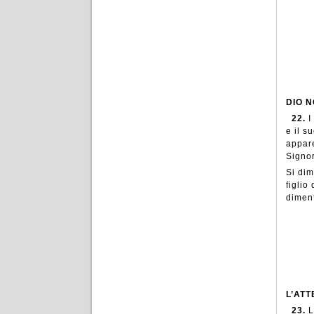
DIO 
22.
I
e il s
appare
Signor
Si dim
figlio
diment
L’ATT
23.
L