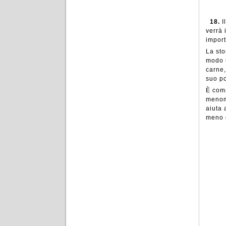
18.
I
verrà 
import
La sto
modo u
carne,
suo p
È comp
menoma
aiuta 
meno d