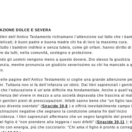
AZIONE DOLCE E SEVERA
 libri dell’Antico Testamento richiamano l’attenzione sul fatto che i ba
elicati; è buon padre e buona madre chi ha di loro la massima cura.
tutto i bambini indifesi e senza tutela, come gli orfani, hanno diritto di
re da tutti, nella comunità, sostegno e protezione.
do gli uomini vengono meno a questo dovere, Dio stesso fa giustizia
fanzia, mentre pronuncia un giudizio severissimo su chi ha mancato a 
to.
elle pagine dell’Antico Testamento si coglie una grande attenzione pe
i. Tuttavia non si fa dell’infanzia un idolo. Dai libri sapienziali i genit
che l’educazione è un’arte difficile ma fondamentale. Anche a quell’
rienza del vivere in mezzo a una società depravata che trascina al ma
i genitori pieni di preoccupazioni. Infatti sanno bene che “un figlio las
sso diventa sventato” (
Siracide 30,8
) e offrirà inevitabilmente campo 
nclinazioni negative che segnano la condizione umana fin dall’inizio
sistenza. I libri sapienziali affermano che un segno tangibile del prend
el figlio è “non prendere alla leggera i suoi difetti” (
Siracide 30,11
); 
lo con energia, più che coccolarlo: “Chi ama il figlio è pronto a corre