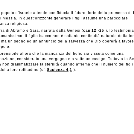
l popolo d'Israele attende con fiducia il futuro, forte della promessa di 
il Messia. In quest’orizzonte generare i figli assume una particolare
anza religiosa.
ria di Abramo e Sara, narrata dalla Genesi (
cap 12
-
25
), lo testimonia
manissimo. Il figlio Isacco non è soltanto continuità naturale della lo
 ma un segno ed un annuncio della salvezza che Dio opererà a favore
opolo.
rensibile allora che la mancanza del figlio sia vissuta come una
zione, considerata una vergogna e a volte un castigo. Tuttavia la Scr
a non drammatizzare la sterilità quando afferma che il numero dei figli
ella loro rettitudine (cf.
Sapienza 4,1
).