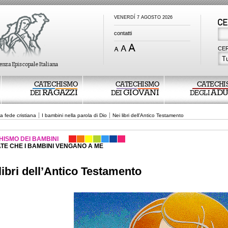
VENERDÍ 7 AGOSTO 2026
contatti
CER
Tu
CATECHISMO
CATECHISMO
CATECHI
RAGAZZI
GIOVANI
ADU
DEI
DEI
DEGLI
la fede cristiana
I bambini nella parola di Dio
Nei libri dell’Antico Testamento
HISMO DEI BAMBINI
TE CHE I BAMBINI VENGANO A ME
libri dell’Antico Testamento