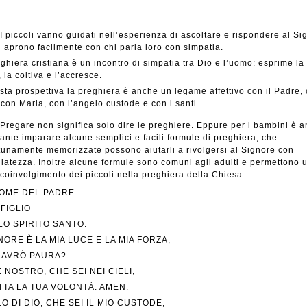
I piccoli vanno guidati nell’esperienza di ascoltare e rispondere al Si
i aprono facilmente con chi parla loro con simpatia.
ghiera cristiana è un incontro di simpatia tra Dio e l’uomo: esprime la 
, la coltiva e l’accresce.
sta prospettiva la preghiera è anche un legame affettivo con il Padre,
con Maria, con l’angelo custode e con i santi.
Pregare non significa solo dire le preghiere. Eppure per i bambini è 
ante imparare alcune semplici e facili formule di preghiera, che
unamente memorizzate possono aiutarli a rivolgersi al Signore con
atezza. Inoltre alcune formule sono comuni agli adulti e permettono 
coinvolgimento dei piccoli nella preghiera della Chiesa.
OME DEL PADRE
 FIGLIO
LO SPIRITO SANTO.
GNORE È LA MIA LUCE E LA MIA FORZA,
I AVRÒ PAURA?
 NOSTRO, CHE SEI NEI CIELI,
ATTA LA TUA VOLONTÀ. AMEN.
O DI DIO, CHE SEI IL MIO CUSTODE,