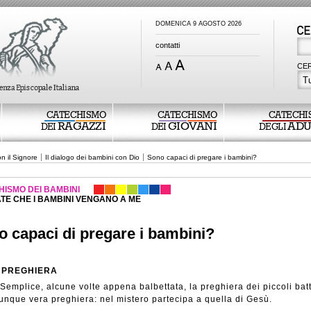
DOMENICA 9 AGOSTO 2026
contatti
CER
Tu
CATECHISMO
CATECHISMO
CATECHI
RAGAZZI
GIOVANI
ADU
DEI
DEI
DEGLI
n il Signore
Il dialogo dei bambini con Dio
Sono capaci di pregare i bambini?
HISMO DEI BAMBINI
TE CHE I BAMBINI VENGANO A ME
 capaci di pregare i bambini?
 PREGHIERA
Semplice, alcune volte appena balbettata, la preghiera dei piccoli bat
nque vera preghiera: nel mistero partecipa a quella di Gesù.