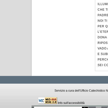
ILLUM
CHE T
PADRE
NOI T
PER Q
L’ETE
DONA 
RIPOS
VADO 
E SUB
PERCH
SEI C
Servizio a cura dell'Ufficio Catechistic
Info sull'accessibilità