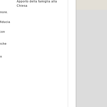
Apporto della famiglia alla
Chiesa
gnore.
fiducia
 con
anche
un