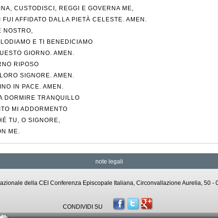
INA, CUSTODISCI, REGGI E GOVERNA ME,
I FUI AFFIDATO DALLA PIETÀ CELESTE. AMEN.
 NOSTRO,
I LODIAMO E TI BENEDICIAMO
UESTO GIORNO. AMEN.
RNO RIPOSO
LORO SIGNORE. AMEN.
INO IN PACE. AMEN.
A DORMIRE TRANQUILLO
ITO MI ADDORMENTO
É TU, O SIGNORE,
ON ME.
note legali
o Nazionale della CEI Conferenza Episcopale Italiana, Circonvallazione Aurelia, 50
CONDIVIDI SU