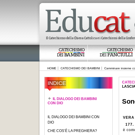
CATECHISMO
CATECHISMO
BAMBINI
FANCIULLI
DEI
DEI
HOME
CATECHISMO DEI BAMBINI
Camminare insieme co
INDICE
CATEC
LASCIA
IL DIALOGO DEI BAMBINI
Sono
CON DIO
IL DIALOGO DEI BAMBINI CON
VERA
DIO
177.
è comu
CHE COS’È LA PREGHIERA?