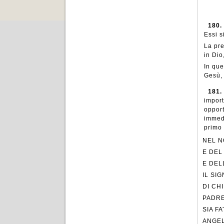
180.
Essi s
La pre
in Dio
In que
Gesù, 
181.
import
opport
immedi
primo 
NEL N
E DEL
E DEL
IL SI
DI CH
PADRE
SIA F
ANGEL