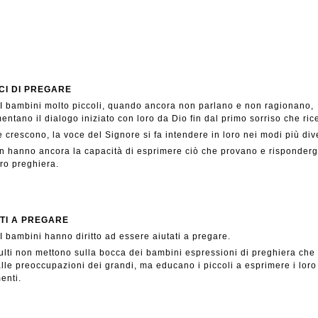
CI DI PREGARE
I bambini molto piccoli, quando ancora non parlano e non ragionano,
entano il dialogo iniziato con loro da Dio fin dal primo sorriso che ri
 crescono, la voce del Signore si fa intendere in loro nei modi più dive
 hanno ancora la capacità di esprimere ciò che provano e risponderg
ro preghiera.
ATI A PREGARE
I bambini hanno diritto ad essere aiutati a pregare.
ulti non mettono sulla bocca dei bambini espressioni di preghiera ch
lle preoccupazioni dei grandi, ma educano i piccoli a esprimere i loro
enti.