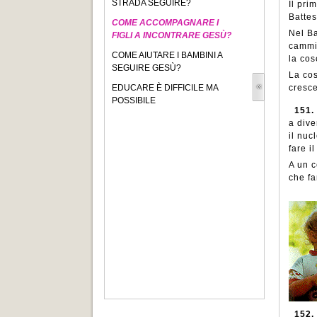
STRADA SEGUIRE?
Il pri
Battes
COME ACCOMPAGNARE I
Nel Ba
FIGLI A INCONTRARE GESÙ?
cammin
COME AIUTARE I BAMBINI A
la cos
SEGUIRE GESÙ?
La co
EDUCARE È DIFFICILE MA
cresce
POSSIBILE
151.
a dive
il nuc
fare i
A un c
che fa
152.