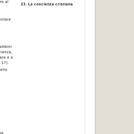
re al
23.
La coscienza cristiana
entare
bambini
cienza,
are e a
 17).
ello
na