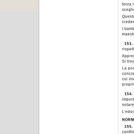
forza 
scegli
Questa
creden
I bamb
maestr
153.
rispet
Appren
Si tro
La pos
concre
cui vi
propri
154.
import
notare
L’educ
NORM
155.
confli