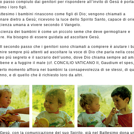
mo passo compiuto dai genitori per rispondere all’invito di Gesù è porta
imo i loro figli.
ttesimo i bambini rinascono come figli di Dio; vengono chiamati a
are dietro a Gesù; ricevono la luce dello Spirito Santo, capace di ori
cienza umana a vivere secondo il Vangelo.
scienza dei bambini è come un piccolo seme che deve germogliare e
re. Ha bisogno di essere guidata ad ascoltare Gesù.
Il secondo passo che i genitori sono chiamati a compiere è aiutare i 
nire sempre più attenti ad ascoltare la voce di Dio che parla nella cos
leo più segreto e il sacrario dell’uomo, dove Dio chiama sempre ad am
l bene e a fuggire il male (cf. CONCILIO VATICANO II, Gaudium et spes,
erto momento affiora nei bambini la consapevolezza di se stessi, di qu
nno, e di quello che è richiesto loro da altri.
Gesù, con la comunicazione del suo Spirito, già nel Battesimo dona u