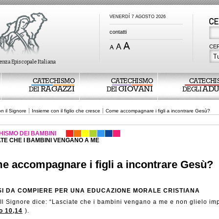
VENERDÍ 7 AGOSTO 2026
contatti
CER
Tu
CATECHISMO
CATECHISMO
CATECHI
RAGAZZI
GIOVANI
ADU
DEI
DEI
DEGLI
n il Signore
Insieme con il figlio che cresce
Come accompagnare i figli a incontrare Gesù?
HISMO DEI BAMBINI
TE CHE I BAMBINI VENGANO A ME
e accompagnare i figli a incontrare Gesù?
SSI DA COMPIERE PER UNA EDUCAZIONE MORALE CRISTIANA
Il Signore dice: “Lasciate che i bambini vengano a me e non glielo im
o 10,14
).