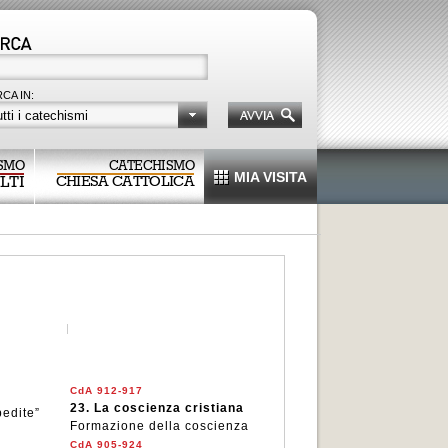
CA IN:
tti i catechismi
SMO
CATECHISMO
MIA VISITA
LTI
CHIESA CATTOLICA
CdA 912-917
23.
La coscienza cristiana
pedite”
Formazione della coscienza
CdA 905-924