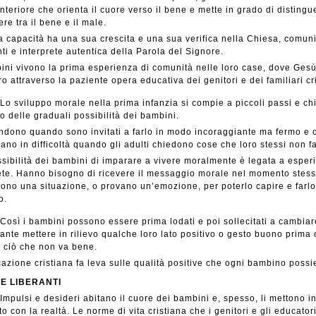
interiore che orienta il cuore verso il bene e mette in grado di distingu
ere tra il bene e il male.
 capacità ha una sua crescita e una sua verifica nella Chiesa, comuni
ti e interprete autentica della Parola del Signore.
ini vivono la prima esperienza di comunità nelle loro case, dove Gesù 
o attraverso la paziente opera educativa dei genitori e dei familiari cri
Lo sviluppo morale nella prima infanzia si compie a piccoli passi e chi
to delle graduali possibilità dei bambini.
dono quando sono invitati a farlo in modo incoraggiante ma fermo e c
vano in difficoltà quando gli adulti chiedono cose che loro stessi non f
sibilità dei bambini di imparare a vivere moralmente è legata a esper
te. Hanno bisogno di ricevere il messaggio morale nel momento stess
vono una situazione, o provano un’emozione, per poterlo capire e farlo
o.
Così i bambini possono essere prima lodati e poi sollecitati a cambiar
ante mettere in rilievo qualche loro lato positivo o gesto buono prima d
 ciò che non va bene.
azione cristiana fa leva sulle qualità positive che ogni bambino possi
E LIBERANTI
Impulsi e desideri abitano il cuore dei bambini e, spesso, li mettono i
tto con la realtà. Le norme di vita cristiana che i genitori e gli educator