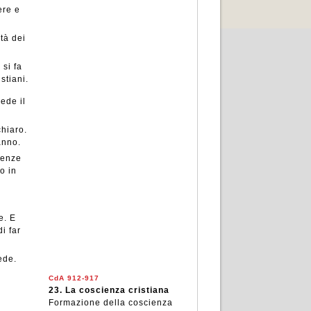
ere e
tà dei
si fa
stiani.
ede il
hiaro.
anno.
ienze
o in
e. E
i far
ede.
CdA 912-917
23.
La coscienza cristiana
n
Formazione della coscienza
i