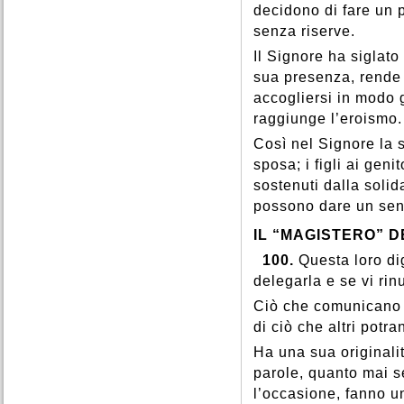
decidono di fare un 
senza riserve.
Il Signore ha siglat
sua presenza, rende 
accogliersi in modo g
raggiunge l’eroismo.
Così nel Signore la s
sposa; i figli ai genit
sostenuti dalla solid
possono dare un sens
IL “MAGISTERO” D
100.
Questa loro di
delegarla e se vi rin
Ciò che comunicano a
di ciò che altri potra
Ha una sua originalit
parole, quanto mai s
l’occasione, fanno u