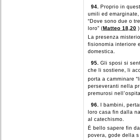
94.
Proprio in ques
umili ed emarginate, 
“Dove sono due o tre
loro” (
Matteo 18,20
La presenza misterios
fisionomia interiore 
domestica.
95.
Gli sposi si se
che li sostiene, li 
porta a camminare “li
perseveranti nella pre
premurosi nell’ospital
96.
I bambini, pert
loro casa fin dalla n
al catechismo.
È bello sapere fin da
povera, gode della s 