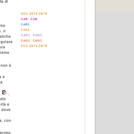
ta di
CCC 2673-2679
CdB
CdB
CdR1
che
CdR2
, il
CdG1
CdG1
atiche
CdG2
CdG2
ngolare
CCC 2673-2679
ore
nsieme
 non è
a e
na
e
,
utto
ertà e
à dove
i
a, con
 primo