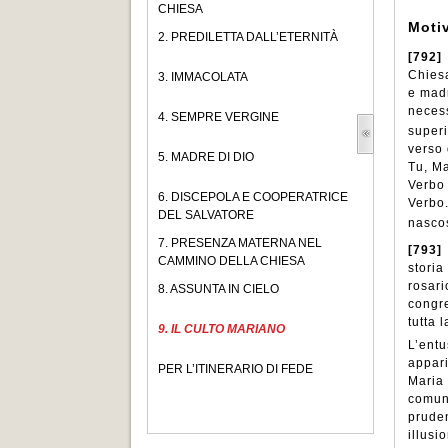
CHIESA
Motiv
2. PREDILETTA DALL’ETERNITÀ
[792]
Chiesa
3. IMMACOLATA
e madr
necess
4. SEMPRE VERGINE
superi
verso 
5. MADRE DI DIO
Tu, Ma
Verbo 
6. DISCEPOLA E COOPERATRICE
Verbo.
DEL SALVATORE
nascos
7. PRESENZA MATERNA NEL
[793]
CAMMINO DELLA CHIESA
storia
rosari
8. ASSUNTA IN CIELO
congre
tutta 
9. IL CULTO MARIANO
L’entu
appari
PER L’ITINERARIO DI FEDE
Maria
comuni
pruden
illusi