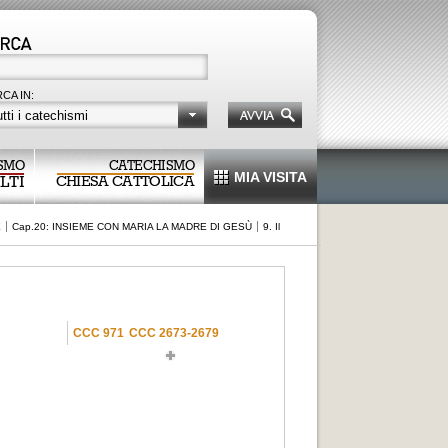
CA IN:
tti i catechismi
SMO
CATECHISMO
MIA VISITA
LTI
CHIESA CATTOLICA
E
Cap.20: INSIEME CON MARIA LA MADRE DI GESÙ
9. Il
CCC 971
CCC 2673-2679