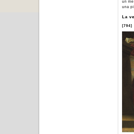
un mes
una pi
La v
[794]