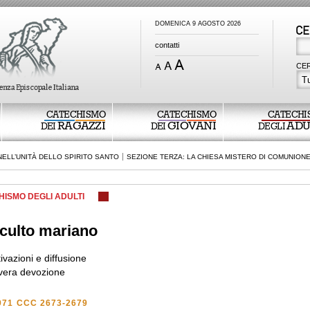
DOMENICA 9 AGOSTO 2026
contatti
CER
Tu
CATECHISMO
CATECHISMO
CATECHI
RAGAZZI
GIOVANI
ADU
DEI
DEI
DEGLI
ELL’UNITÀ DELLO SPIRITO SANTO
SEZIONE TERZA: LA CHIESA MISTERO DI COMUNION
HISMO DEGLI ADULTI
l culto mariano
ivazioni e diffusione
vera devozione
971
CCC 2673-2679