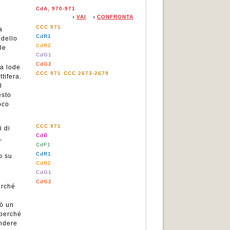
CdA, 970-971
VAI
CONFRONTA
CCC 971
a
CdR1
odello
CdR2
le
CdG1
CdG2
la lode
CCC 971
CCC 2673-2679
tifera.
l
esto
uoco
CCC 971
i di
CdB
,
CdF1
CdR1
o su
CdR2
CdG1
CdG2
erché
rò un
 perché
endere