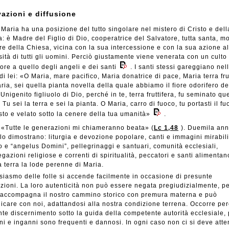
azioni e diffusione
Maria ha una posizione del tutto singolare nel mistero di Cristo e dell
: è Madre del Figlio di Dio, cooperatrice del Salvatore, tutta santa, m
e della Chiesa, vicina con la sua intercessione e con la sua azione al
ità di tutti gli uomini. Perciò giustamente viene venerata con un culto
ore a quello degli angeli e dei santi
. I santi stessi gareggiano nel
di lei: «O Maria, mare pacifico, Maria donatrice di pace, Maria terra frut
ria, sei quella pianta novella della quale abbiamo il fiore odorifero de
Unigenito figliuolo di Dio, perché in te, terra fruttifera, fu seminato qu
 Tu sei la terra e sei la pianta. O Maria, carro di fuoco, tu portasti il f
to e velato sotto la cenere della tua umanità»
.
«Tutte le generazioni mi chiameranno beata» (
Lc 1,48
). Duemila ann
 lo dimostrano: liturgia e devozione popolare, canti e immagini mirabili
o e “angelus Domini”, pellegrinaggi e santuari, comunità ecclesiali,
gazioni religiose e correnti di spiritualità, peccatori e santi alimentan
la terra la lode perenne di Maria.
siasmo delle folle si accende facilmente in occasione di presunte
zioni. La loro autenticità non può essere negata pregiudizialmente, p
 accompagna il nostro cammino storico con premura materna e può
care con noi, adattandosi alla nostra condizione terrena. Occorre pe
te discernimento sotto la guida della competente autorità ecclesiale,
oni e inganni sono frequenti e dannosi. In ogni caso non ci si deve att