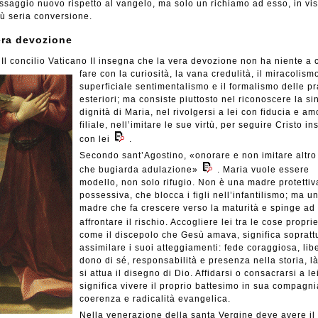
saggio nuovo rispetto al vangelo, ma solo un richiamo ad esso, in vis
ù seria conversione.
era devozione
Il concilio Vaticano II insegna che la vera devozione non ha niente
a 
fare con la curiosità, la vana credulità, il miracolismo
superficiale sentimentalismo e il formalismo delle pr
esteriori; ma consiste piuttosto nel riconoscere la si
dignità di Maria, nel rivolgersi a lei con fiducia e am
filiale, nell’imitare le sue virtù, per seguire Cristo i
con lei
.
Secondo sant’Agostino, «onorare e non imitare altro
che bugiarda adulazione»
. Maria vuole essere
modello, non solo rifugio. Non è una madre protettiv
possessiva, che blocca i figli nell’infantilismo; ma u
madre che fa crescere verso la maturità e spinge ad
affrontare il rischio. Accogliere lei tra le cose propri
come il discepolo che Gesù amava, significa sopratt
assimilare i suoi atteggiamenti: fede coraggiosa, lib
dono di sé, responsabilità e presenza nella storia, l
si attua il disegno di Dio. Affidarsi o consacrarsi a le
significa vivere il proprio battesimo in sua compagni
coerenza e radicalità evangelica.
Nella venerazione della santa Vergine deve avere il