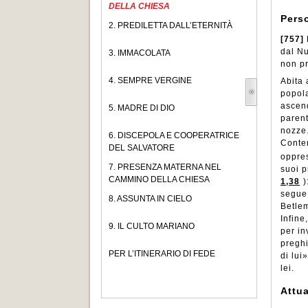
DELLA CHIESA
Pers
2. PREDILETTA DALL’ETERNITÀ
[757]
dal Nu
3. IMMACOLATA
non pr
4. SEMPRE VERGINE
Abita 
popola
ascend
5. MADRE DI DIO
parent
nozze.
6. DISCEPOLA E COOPERATRICE
Contem
DEL SALVATORE
oppres
7. PRESENZA MATERNA NEL
suoi p
CAMMINO DELLA CHIESA
1,38
)
segue 
8. ASSUNTA IN CIELO
Betlem
Infine
9. IL CULTO MARIANO
per in
preghi
PER L’ITINERARIO DI FEDE
di lui»
lei.
Attu