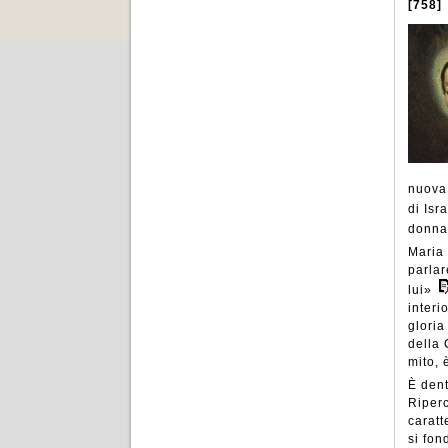
[758]
nuova
di Isr
donna 
Maria 
parlar
lui»
interi
gloria
della 
mito, 
È dent
Riperc
caratt
si fon