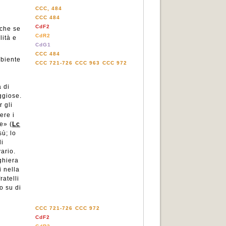
CCC, 484
CCC 484
CdF2
nche se
CdR2
lità e
CdG1
CCC 484
mbiente
CCC 721-726
CCC 963
CCC 972
 di
ggiose.
 gli
ere i
e» (
Lc
sù; lo
di
vario.
ghiera
i nella
atelli
o su di
CCC 721-726
CCC 972
CdF2