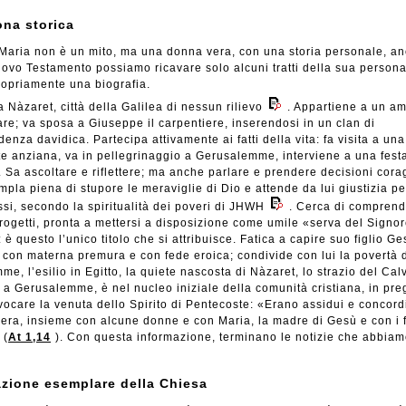
ona storica
Maria non è un mito, ma una donna vera, con una storia personale, a
ovo Testamento possiamo ricavare solo alcuni tratti della sua persona
opriamente una biografia.
a Nàzaret, città della Galilea di nessun rilievo
. Appartiene a un a
re; va sposa a Giuseppe il carpentiere, inserendosi in un clan di
enza davidica. Partecipa attivamente ai fatti della vita: fa visita a una
e anziana, va in pellegrinaggio a Gerusalemme, interviene a una festa
 Sa ascoltare e riflettere; ma anche parlare e prendere decisioni cora
pla piena di stupore le meraviglie di Dio e attende da lui giustizia per
si, secondo la spiritualità dei poveri di JHWH
. Cerca di comprend
rogetti, pronta a mettersi a disposizione come umile «serva del Signor
: è questo l’unico titolo che si attribuisce. Fatica a capire suo figlio Ge
con materna premura e con fede eroica; condivide con lui la povertà 
me, l’esilio in Egitto, la quiete nascosta di Nàzaret, lo strazio del Cal
, a Gerusalemme, è nel nucleo iniziale della comunità cristiana, in pre
vocare la venuta dello Spirito di Pentecoste: «Erano assidui e concord
era, insieme con alcune donne e con Maria, la madre di Gesù e con i fr
 (
At 1,14
). Con questa informazione, terminano le notizie che abbiam
azione esemplare della Chiesa