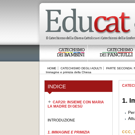
CATECHISMO
CATECHISMO
BAMBINI
FANCIULLI
DEI
DEI
HOME
CATECHISMO DEGLI ADULTI
PARTE SECONDA: N
Immagine e primizia della Chiesa
INDICE
CATEC
1. I
CAP.20: INSIEME CON MARIA
LA MADRE DI GESÙ
Per
Att
INTRODUZIONE
CCC, 
1. IMMAGINE E PRIMIZIA