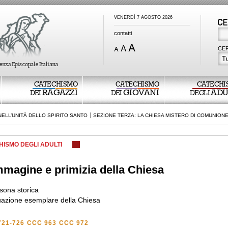
VENERDÍ 7 AGOSTO 2026
contatti
CER
Tu
CATECHISMO
CATECHISMO
CATECHI
RAGAZZI
GIOVANI
ADU
DEI
DEI
DEGLI
ELL’UNITÀ DELLO SPIRITO SANTO
SEZIONE TERZA: LA CHIESA MISTERO DI COMUNION
HISMO DEGLI ADULTI
mmagine e primizia della Chiesa
sona storica
uazione esemplare della Chiesa
721-726
CCC 963
CCC 972