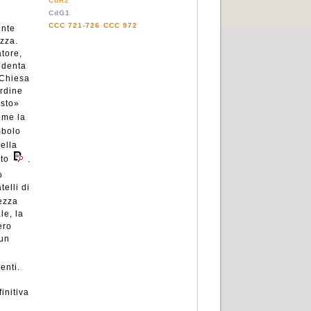
CdR2
CdG1
CCC 721-726
CCC 972
ente
ezza.
tore,
redenta
a Chiesa
ordine
isto»
ome la
mbolo
della
rto
.
ò
elli di
lezza
le, la
ero
 un
enti.
initiva