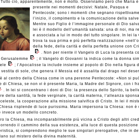
Tutto ciò, apparentemente, non è molto. Osserviamo però che
Maria è
presente nei momenti decisivi: Natale, Pasqua e
Pentecoste; sono i momenti che segnano rispettivam
l’inizio, il compimento e la comunicazione della salv
Mentre suo Figlio è l’immagine personale di Dio salva
lei è il modello dell’umanità salvata: una di noi, ma 
e associata a lui in modo del tutto singolare. In lei l
trova la sua prima e più perfetta realizzazione «nell’
della fede, della carità e della perfetta unione con Cr
. Non per niente il Vangelo di Luca la presenta c
 Gerusalemme
; il Vangelo di Giovanni la indica come la donna si
aele
; l’Apocalisse la include insieme al popolo di Dio nella figura 
vestita di sole, che genera il Messia ed è assalita dal drago nel dese
è al centro della Chiesa come in una perenne Pentecoste: «Non si pu
e di Chiesa, se non vi è presente Maria, la Madre del Signore, con i frat
. In lei si concentrano i doni di Dio: la presenza dello Spirito, la bel
ore della santità, la fede verginale, la carità materna, l’alleanza sponsa
 celeste, la cooperazione alla missione salvifica di Cristo. In lei il mist
Chiesa risplende di luce purissima. Maria impersona la Chiesa: non è
è invece un modello concreto.
ro la Chiesa, ma incomparabilmente più vicina a Cristo degli altri cred
orrendo il cammino della sua esistenza, alla luce di questa posizione
eristica, si comprendono meglio le sue singolari prerogative, che in def
dano sul mistero della divina maternità.