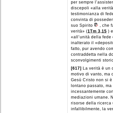
per sempre l’assisten
discepoli «alla verità
testimonianza di fed
convinta di posseder
suo Spirito
, che 
verità» (
1Tm 3,15
) 
«all’unità della fed
inalterato il «deposit
fatto, pur avendo com
contraddetta nella do
sconvolgimenti storic
[617]
La verità è un
motivo di vanto, ma d
Gesù Cristo non si è
lontano passato, ma r
incessantemente con 
mediazioni umane. N
risorse della ricerca
infallibilmente, la v