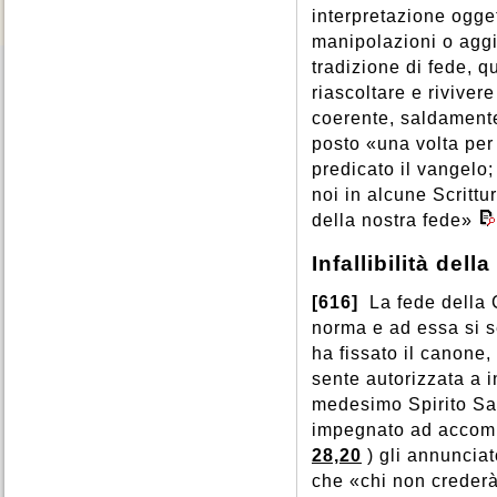
interpretazione ogget
manipolazioni o aggi
tradizione di fede, q
riascoltare e riviver
coerente, saldamente
posto «una volta pe
predicato il vangelo;
noi in alcune Scrittu
della nostra fede»
Infallibilità dell
[616]
La fede della C
norma e ad essa si s
ha fissato il canone, 
sente autorizzata a i
medesimo Spirito San
impegnato ad accomp
28,20
) gli annunciat
che «chi non creder