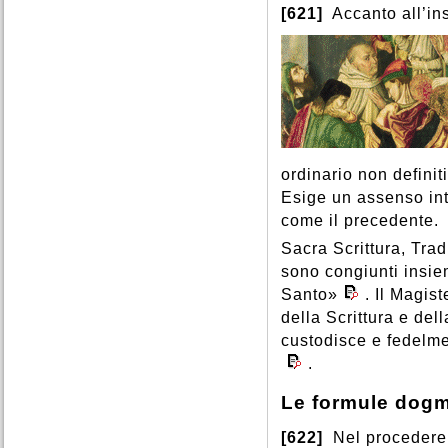
[621]
Accanto all’ins
ordinario non definit
Esige un assenso int
come il precedente.
Sacra Scrittura, Tra
sono congiunti insie
Santo»
. Il Magist
della Scrittura e de
custodisce e fedelme
.
Le formule dogm
[622]
Nel procedere d