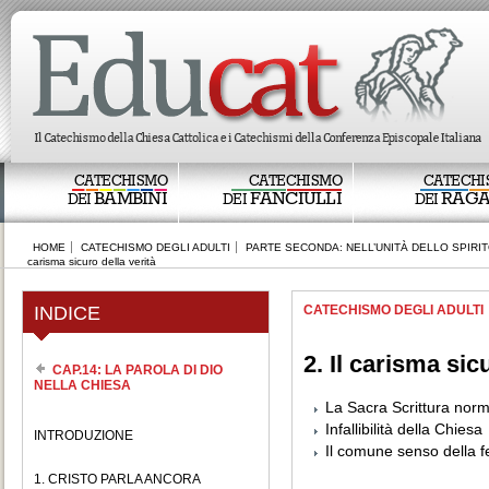
CATECHISMO
CATECHISMO
CATECHI
BAMBINI
FANCIULLI
RAGA
DEI
DEI
DEI
HOME
CATECHISMO DEGLI ADULTI
PARTE SECONDA: NELL’UNITÀ DELLO SPIRI
carisma sicuro della verità
INDICE
CATECHISMO DEGLI ADULTI
2. Il carisma sic
CAP.14: LA PAROLA DI DIO
NELLA CHIESA
La Sacra Scrittura norm
Infallibilità della Chiesa
INTRODUZIONE
Il comune senso della 
1. CRISTO PARLA ANCORA