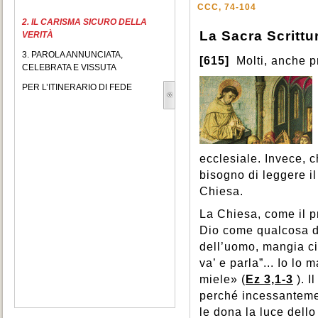
CCC, 74-104
2. IL CARISMA SICURO DELLA
La Sacra Scrittu
VERITÀ
3. PAROLA ANNUNCIATA,
[615]
Molti, anche pr
CELEBRATA E VISSUTA
PER L’ITINERARIO DI FEDE
ecclesiale. Invece, c
bisogno di leggere il
Chiesa.
La Chiesa, come il pr
Dio come qualcosa d
dell’uomo, mangia ci
va’ e parla”... Io lo
miele» (
Ez 3,1-3
). 
perché incessantement
le dona la luce dello