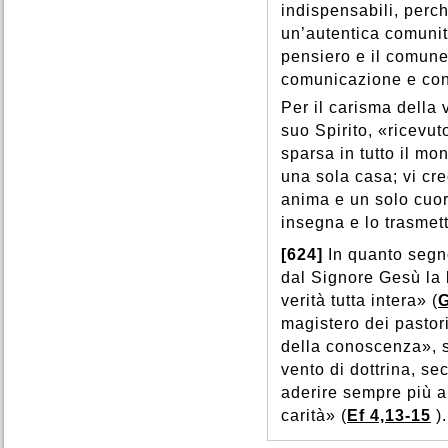
indispensabili, perch
un’autentica comunità
pensiero e il comune
comunicazione e cond
Per il carisma della 
suo Spirito, «ricevu
sparsa in tutto il m
una sola casa; vi c
anima e un solo cuor
insegna e lo trasme
[624]
In quanto segn
dal Signore Gesù la 
verità tutta intera» (
G
magistero dei pastor
della conoscenza», s
vento di dottrina, s
aderire sempre più a
carità» (
Ef 4,13-15
).