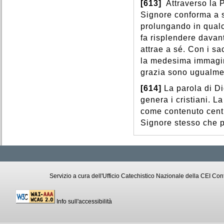
[613]
Attraverso la P
Signore conforma a sé
prolungando in qual
fa risplendere davant
attrae a sé. Con i sa
la medesima immagine
grazia sono ugualmen
[614]
La parola di Di
genera i cristiani. 
come contenuto centra
Signore stesso che pa
Servizio a cura dell'Ufficio Catechistico Nazionale della CEI C
Info sull'accessibilità