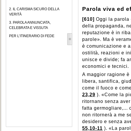
Parola viva ed e
2. IL CARISMA SICURO DELLA
VERITÀ
[610]
Oggi la parola 
3. PAROLA ANNUNCIATA,
della propaganda, nel 
CELEBRATA E VISSUTA
reputazione è in riba
PER L’ITINERARIO DI FEDE
parole». Ma è verame
è comunicazione e az
ostilità, reazioni e i
unisce e divide; fa a
economici e tecnici.
A maggior ragione è 
libera, santifica, gi
come il fuoco e come
23,29
). «Come la pi
ritornano senza aver 
fatta germogliare,...
non ritornerà a me s
desidero e senza ave
55,10-11
). «La parol