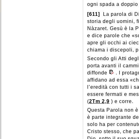
ogni spada a doppio 
[611]
La parola di Di
storia degli uomini,
Nàzaret. Gesù è la Pa
e dice parole che «so
apre gli occhi ai ciec
chiama i discepoli, p
Secondo gli Atti degl
porta avanti il cammi
diffonde
. I prota
affidano ad essa «che
l’eredità con tutti i sa
essere fermati e mes
(
2Tm 2,9
) e corre.
Questa Parola non è 
è parte integrante d
solo ha per contenut
Cristo stesso, che par
Dio, sotto il suo sgu