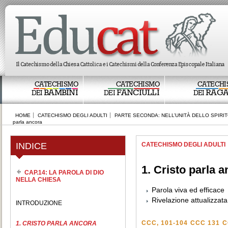
CATECHISMO
CATECHISMO
CATECHI
BAMBINI
FANCIULLI
RAGA
DEI
DEI
DEI
HOME
CATECHISMO DEGLI ADULTI
PARTE SECONDA: NELL’UNITÀ DELLO SPIRI
parla ancora
INDICE
CATECHISMO DEGLI ADULTI
1. Cristo parla 
CAP.14: LA PAROLA DI DIO
NELLA CHIESA
Parola viva ed efficace
Rivelazione attualizzata
INTRODUZIONE
CCC, 101-104
CCC 131
C
1. CRISTO PARLA ANCORA