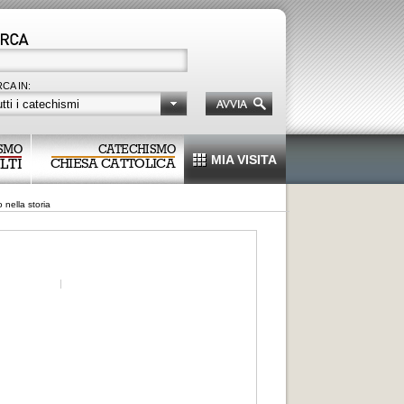
CA IN:
tti i catechismi
SMO
CATECHISMO
MIA VISITA
LTI
CHIESA CATTOLICA
o nella storia