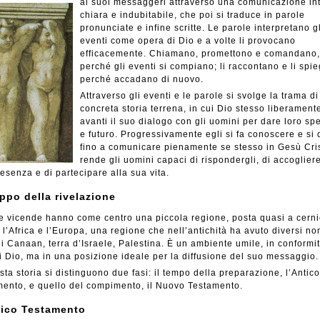
ai suoi messaggeri attraverso una comunicazione int
chiara e indubitabile, che poi si traduce in parole
pronunciate e infine scritte. Le parole interpretano gl
eventi come opera di Dio e a volte li provocano
efficacemente. Chiamano, promettono e comandano,
perché gli eventi si compiano; li raccontano e li spi
perché accadano di nuovo.
Attraverso gli eventi e le parole si svolge la trama d
concreta storia terrena, in cui Dio stesso liberament
avanti il suo dialogo con gli uomini per dare loro sp
e futuro. Progressivamente egli si fa conoscere e si
fino a comunicare pienamente se stesso in Gesù Cri
rende gli uomini capaci di rispondergli, di accogliere
esenza e di partecipare alla sua vita.
ppo della rivelazione
e vicende hanno come centro una piccola regione, posta quasi a cerni
, l’Africa e l’Europa, una regione che nell’antichità ha avuto diversi no
di Canaan, terra d’Israele, Palestina. È un ambiente umile, in conformit
di Dio, ma in una posizione ideale per la diffusione del suo messaggio.
sta storia si distinguono due fasi: il tempo della preparazione, l’Antico
ento, e quello del compimento, il Nuovo Testamento.
tico Testamento