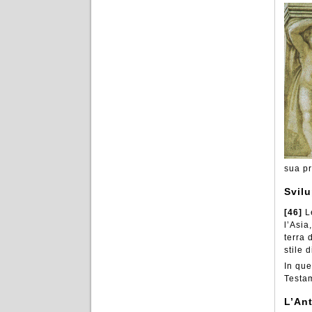
sua pr
Svilu
[46]
L
l’Asia
terra 
stile 
In que
Testam
L’An