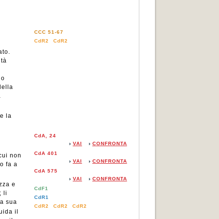
CCC 51-67
CdR2
CdR2
ato.
ità
io
della
a
e la
CdA, 24
VAI
CONFRONTA
CdA 401
 cui non
VAI
CONFRONTA
o fa a
CdA 575
VAI
CONFRONTA
ezza e
CdF1
 li
CdR1
La sua
CdR2
CdR2
CdR2
uida il