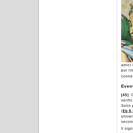
amici 
pur ri
connes
Event
[45]
G
verifi
Sono p
(
Eb 9,
univer
second
Il sig