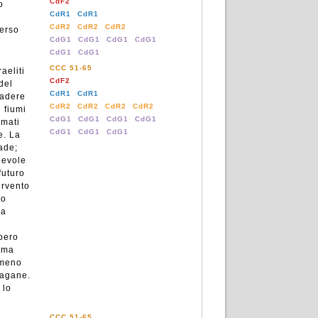
CdF2
o
CdR1
CdR1
CdR2
CdR2
CdR2
verso
CdG1
CdG1
CdG1
CdG1
CdG1
CdG1
CCC 51-65
raeliti
CdF2
del
CdR1
CdR1
cadere
CdR2
CdR2
CdR2
CdR2
i fiumi
CdG1
CdG1
CdG1
CdG1
imati
CdG1
CdG1
CdG1
e. La
ade;
pevole
futuro
ervento
to
la
mpero
, ma
omeno
pagane.
 lo
CCC 51-65