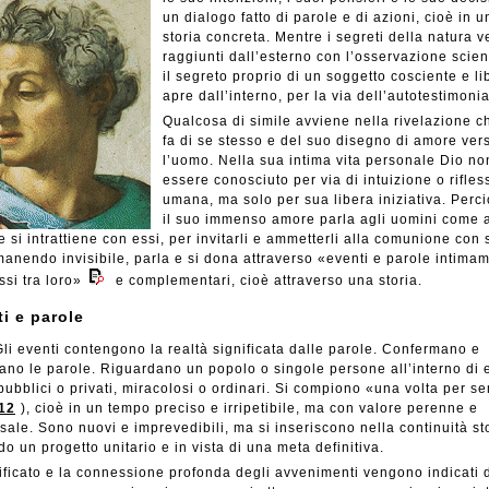
un dialogo fatto di parole e di azioni, cioè in u
storia concreta. Mentre i segreti della natura 
raggiunti dall’esterno con l’osservazione scient
il segreto proprio di un soggetto cosciente e li
apre dall’interno, per la via dell’autotestimoni
Qualcosa di simile avviene nella rivelazione c
fa di se stesso e del suo disegno di amore ver
l’uomo. Nella sua intima vita personale Dio n
essere conosciuto per via di intuizione o rifles
umana, ma solo per sua libera iniziativa. Perci
il suo immenso amore parla agli uomini come 
e si intrattiene con essi, per invitarli e ammetterli alla comunione con 
manendo invisibile, parla e si dona attraverso «eventi e parole intima
si tra loro»
e complementari, cioè attraverso una storia.
i e parole
li eventi contengono la realtà significata dalle parole. Confermano e
cano le parole. Riguardano un popolo o singole persone all’interno di 
ubblici o privati, miracolosi o ordinari. Si compiono «una volta per s
12
), cioè in un tempo preciso e irripetibile, ma con valore perenne e
sale. Sono nuovi e imprevedibili, ma si inseriscono nella continuità st
o un progetto unitario e in vista di una meta definitiva.
nificato e la connessione profonda degli avvenimenti vengono
indicati 