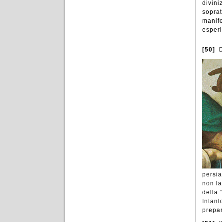
divini
soprat
manife
esperi
[50]
D
persia
non la
della 
Intant
prepar