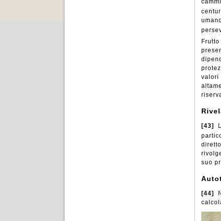
cammin
centu
umano,
persev
Frutto
presen
dipend
protez
valori
altame
riserv
Rive
[43]
L
partic
dirett
rivolg
suo pr
Auto
[44]
N
calcol