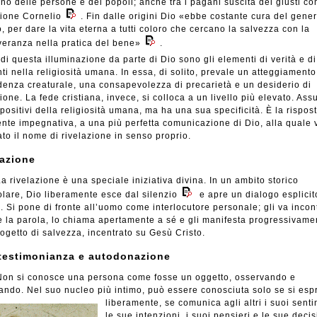
o delle persone e dei popoli; anche tra i pagani suscita dei giusti co
rione Cornelio
. Fin dalle origini Dio «ebbe costante cura del gene
 per dare la vita eterna a tutti coloro che cercano la salvezza con la
eranza nella pratica del bene»
.
 di questa illuminazione da parte di Dio sono gli elementi di verità e d
ti nella religiosità umana. In essa, di solito, prevale un atteggiamento
enza creaturale, una consapevolezza di precarietà e un desiderio di
ione. La fede cristiana, invece, si colloca a un livello più elevato. Ass
 positivi della religiosità umana, ma ha una sua specificità. È la rispost
nte impegnativa, a una più perfetta comunicazione di Dio, alla quale 
ato il nome di rivelazione in senso proprio.
lazione
a rivelazione è una speciale iniziativa divina. In un ambito storico
olare, Dio liberamente esce dal silenzio
e apre un dialogo esplicit
o. Si pone di fronte all’uomo come interlocutore personale; gli va incont
e la parola, lo chiama apertamente a sé e gli manifesta progressivamen
ogetto di salvezza, incentrato su Gesù Cristo.
testimonianza e autodonazione
on si conosce una persona come fosse un oggetto, osservando e
ando. Nel suo nucleo più intimo, può essere conosciuta
solo se si esp
liberamente, se comunica agli altri i suoi senti
le sue intenzioni, i suoi pensieri e le sue decis