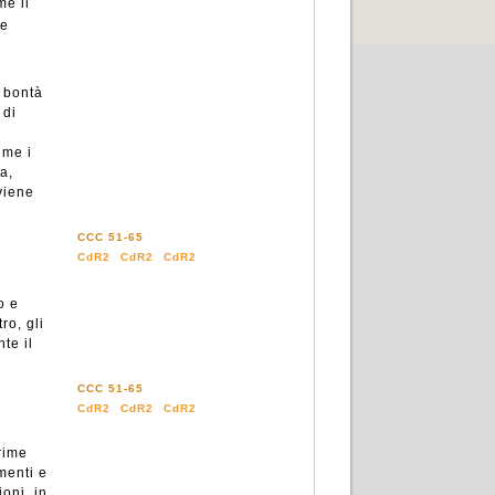
me il
re
i bontà
 di
ume i
a,
viene
CCC 51-65
CdR2
CdR2
CdR2
o e
ro, gli
te il
CCC 51-65
CdR2
CdR2
CdR2
rime
menti e
ioni, in