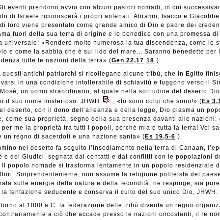
li eventi prendono avvio con alcuni pastori nomadi, in cui successiv
olo di Israele riconoscerà i propri antenati: Abramo, Isacco e Giacobbe.
di loro viene presentato come grande amico di Dio e padre dei credent
ama fuori della sua terra di origine e lo benedice con una promessa di
a universale: «Renderò molto numerosa la tua discendenza, come le s
elo e come la sabbia che è sul lido del mare... Saranno benedette per 
denza tutte le nazioni della terra» (
Gen 22,17
18
).
 questi antichi patriarchi si ricollegano alcune tribù, che in Egitto fini
ovarsi in una condizione intollerabile di schiavitù e fuggono verso il Si
Mosè, un uomo straordinario, al quale nella solitudine del deserto Di
to il suo nome misterioso: JHWH
, «Io sono colui che sono!» (
Es 3,
el deserto, con il dono dell’alleanza e della legge, Dio plasma un pop
e, come sua proprietà, segno della sua presenza davanti alle nazioni:
 per me la proprietà tra tutti i popoli, perché mia è tutta la terra! Voi s
 un regno di sacerdoti e una nazione santa» (
Es 19,5-6
).
mino nel deserto fa seguito l’insediamento nella terra di Canaan, l’ep
 e dei Giudici, segnata dai contatti e dai conflitti con le popolazioni d
 Il popolo nomade si trasforma lentamente in un popolo residenziale d
ltori. Sorprendentemente, non assume la religione politeista del paes
rata sulle energie della natura e della fecondità; ne respinge, sia pur
, la tentazione seducente e conserva il culto del suo unico Dio, JHWH.
ntorno al 1000 a.C. la federazione delle tribù diventa un regno organiz
contrariamente a ciò che accade presso le nazioni circostanti, il re no