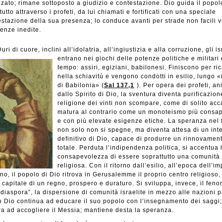
zzato; rimane sottoposto a giudizio e contestazione. Dio guida il popol
tutto attraverso i profeti, da lui chiamati e fortificati con una speciale
stazione della sua presenza; lo conduce avanti per strade non facili 
enze inedite.
uri di cuore, inclini all’idolatria, all’ingiustizia e alla corruzione,
gli is
entrano nei giochi delle potenze politiche e militari 
tempo: assiri, egiziani, babilonesi. Finiscono per ri
nella schiavitù e vengono condotti in esilio, lungo «
di Babilonia» (
Sal 137,1
). Per opera dei profeti, an
dallo Spirito di Dio, la sventura diventa purificazion
religione dei vinti non scompare, come di solito acc
matura al contrario come un monoteismo più consa
e con più elevate esigenze etiche. La speranza nel 
non solo non si spegne, ma diventa attesa di un int
definitivo di Dio, capace di produrre un rinnovamen
totale. Perduta l’indipendenza politica, si accentua 
consapevolezza di essere soprattutto una comunità
religiosa. Con il ritorno dall’esilio, all’epoca dell’i
no, il popolo di Dio ritrova in Gerusalemme il proprio centro religioso
 capitale di un regno, prospero e duraturo. Si sviluppa, invece, il fen
“diaspora”, la dispersione di comunità israelite in mezzo alle nazioni 
o Dio continua ad educare il suo popolo con l’insegnamento dei saggi;
a ad accogliere il Messia; mantiene desta la speranza.