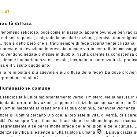
51-67
iosità diffusa
l fenomeno religioso, oggi come in passato, appare ovunque ben radic
nel nostro paese, malgrado la secolarizzazione, persiste una religios
a. Non è detto però che si tratti sempre di fede propriamente cristiana:
 prevale la devozione interessata; alcune verità centrali del messagg
ano vengono negate o messe in dubbio; risulta carente la conoscenza 
, debole l’appartenenza ecclesiale, incrinata la coerenza tra la pratic
osa e il vissuto quotidiano.
 la religiosità è più agevole e più diffusa della fede? Da dove provien
rprendente vitalità?
illuminazione comune
a religiosità è un primo orientamento verso il mistero. Nella misura in
inata da errori e deviazioni, suppone la iniziale comunicazione che Di
gli uomini mediante la creazione e la sua continua, benevola vicinanza.
pre gli uomini cercano Dio con la loro sete di vita, di verità, di sicur
icità. Da sempre Dio li illumina, li assiste e li sostiene in questa ricerca;
 segretamente a sé per le molte strade delle religioni e delle culture. 
denza salvifica si estende a tutta la storia umana
. La sua grazia g