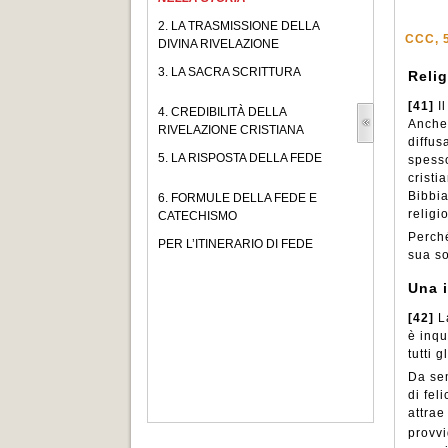
2. LA TRASMISSIONE DELLA
CCC, 
DIVINA RIVELAZIONE
3. LA SACRA SCRITTURA
Relig
[41]
I
4. CREDIBILITÀ DELLA
Anche 
RIVELAZIONE CRISTIANA
diffus
5. LA RISPOSTA DELLA FEDE
spesso
cristi
Bibbia
6. FORMULE DELLA FEDE E
religi
CATECHISMO
Perché
PER L’ITINERARIO DI FEDE
sua so
Una 
[42]
L
è inqu
tutti 
Da sem
di fel
attrae
provvi