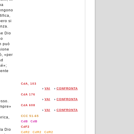
na
vengono
ifica,
bero si
anza.
he Dio
so
on può
sione
ò, «per
ad
sé»;
mente
CdA, 103
VAI
CONFRONTA
CdA 176
VAI
CONFRONTA
esso.
CdA 608
empre»
VAI
CONFRONTA
CCC 51-65
orica,
CdB
CdB
CdF2
da Dio
CdR2
CdR2
CdR2