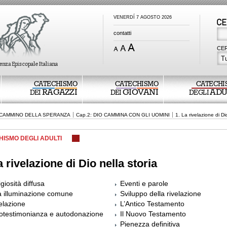
VENERDÍ 7 AGOSTO 2026
contatti
CER
Tu
CATECHISMO
CATECHISMO
CATECHI
RAGAZZI
GIOVANI
ADU
DEI
DEI
DEGLI
L CAMMINO DELLA SPERANZA
Cap.2: DIO CAMMINA CON GLI UOMINI
1. La rivelazione di Di
HISMO DEGLI ADULTI
a rivelazione di Dio nella storia
igiosità diffusa
Eventi e parole
 illuminazione comune
Sviluppo della rivelazione
elazione
L’Antico Testamento
otestimonianza e autodonazione
Il Nuovo Testamento
Pienezza definitiva