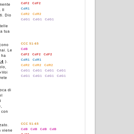
CdF2
CdF2
amente
CdR1
 Il
CdR2
CdR2
i. Dio
CdG1
CdG1
CdG1
telle
la tua
CCC 51-65
scono
CdB
nai. Le
CdF2
CdF2
CdF2
o ha
CdR1
CdR1
14
).
CdR2
CdR2
CdR2
olo,
CdG1
CdG1
CdG1
CdG1
 «Voi
CdG1
CdG1
CdG1
CdG1
arete
oca di
el
i
e,
e con
CCC 51-65
zato.
CdB
CdB
CdB
CdB
n viene