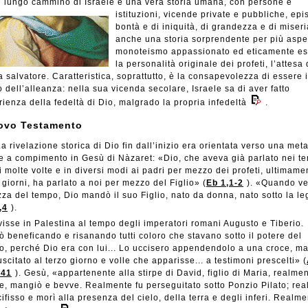
l lungo cammino di Israele è una vera storia umana, con persone e
istituzioni, vicende private e pubbliche, epi
bontà e di iniquità, di grandezza e di miseri
anche una storia sorprendente per più aspett
monoteismo appassionato ed eticamente es
la personalità originale dei profeti, l’attesa 
 salvatore. Caratteristica, soprattutto, è la consapevolezza di essere i
 dell’alleanza: nella sua vicenda secolare, Israele sa di aver fatto
rienza della fedeltà di Dio, malgrado la propria infedeltà
.
uovo Testamento
a rivelazione storica di Dio fin dall’inizio era orientata verso una meta
 a compimento in Gesù di Nàzaret: «Dio, che aveva già parlato nei t
i molte volte e in diversi modi ai padri per mezzo dei profeti, ultimamen
 giorni, ha parlato a noi per mezzo del Figlio» (
Eb 1,1-2
). «Quando ve
za del tempo, Dio mandò il suo Figlio, nato da donna, nato sotto la l
,4
).
isse in Palestina al tempo degli imperatori romani Augusto e Tiberio.
 beneficando e risanando tutti coloro che stavano sotto il potere del
o, perché Dio era con lui... Lo uccisero appendendolo a una croce, ma
uscitato al terzo giorno e volle che apparisse... a testimoni prescelti» (
-41
). Gesù, «appartenente alla stirpe di David, figlio di Maria, realme
, mangiò e bevve. Realmente fu perseguitato sotto Ponzio Pilato; re
cifisso e morì alla presenza del cielo, della terra e degli inferi. Realm