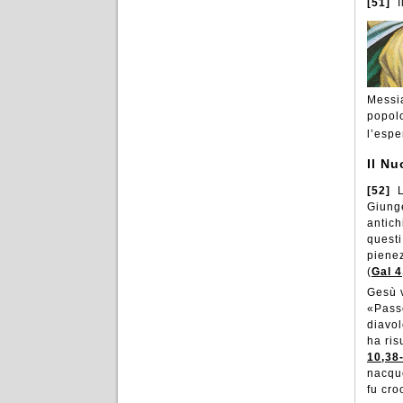
[51]
I
Messia
popolo
l’espe
Il N
[52]
L
Giunge
antich
questi
pienez
(
Gal 4
Gesù v
«Passò
diavol
ha ris
10,38
nacque
fu cro