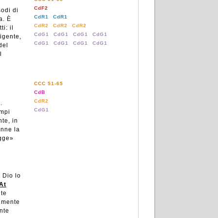
CdF2
sodi di
CdR1
CdR1
a. È
CdR2
CdR2
CdR2
i: il
CdG1
CdG1
CdG1
CdG1
igente,
CdG1
CdG1
CdG1
CdG1
del
l
CCC 51-65
CdB
CdR2
.
CdG1
empi
te, in
nne la
egge»
 Dio lo
At
nte
almente
ente