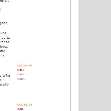
eriore,
i
egano,
i una
e porta
eranza
 dona,
sto;
 la
CCC 51-65
CdF2
CdR2
era fra
CdG1
mi:
à allo
CCC 51-65
CdB