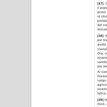
[47]
G
il pop
primo 
lo chi
portat
del ci
discen
[48]
A
per tr
guida 
rivela
Ora, n
Israel
sarete
per me
Al cam
Giosuè
luogo.
agrico
incent
fatica
[49]
I
Però, 