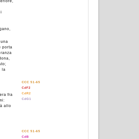
eriore,
i
egano,
i una
e porta
eranza
 dona,
sto;
 la
CCC 51-65
CdF2
CdR2
era fra
CdG1
mi:
à allo
CCC 51-65
CdB