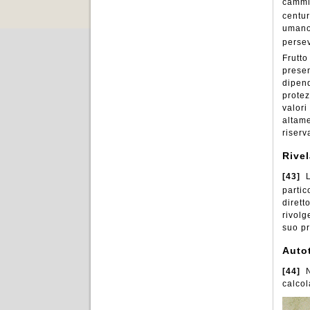
cammin
centu
umano,
persev
Frutto
presen
dipend
protez
valori
altame
riserv
Rive
[43]
L
partic
dirett
rivolg
suo pr
Auto
[44]
N
calcol