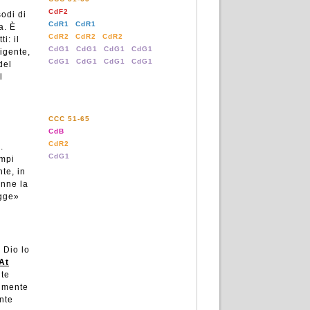
CdF2
sodi di
CdR1
CdR1
a. È
CdR2
CdR2
CdR2
i: il
CdG1
CdG1
CdG1
CdG1
igente,
CdG1
CdG1
CdG1
CdG1
del
l
CCC 51-65
CdB
CdR2
.
CdG1
empi
te, in
nne la
egge»
 Dio lo
At
nte
almente
ente