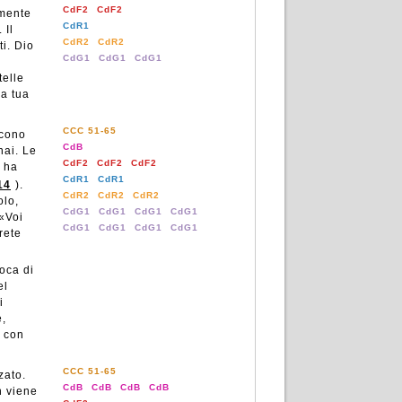
CdF2
CdF2
amente
CdR1
 Il
CdR2
CdR2
i. Dio
CdG1
CdG1
CdG1
telle
la tua
CCC 51-65
scono
CdB
nai. Le
CdF2
CdF2
CdF2
o ha
CdR1
CdR1
14
).
CdR2
CdR2
CdR2
olo,
CdG1
CdG1
CdG1
CdG1
 «Voi
CdG1
CdG1
CdG1
CdG1
arete
oca di
el
i
e,
e con
CCC 51-65
zato.
CdB
CdB
CdB
CdB
n viene