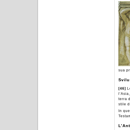
sua pr
Svilu
[46]
L
l’Asia
terra 
stile 
In que
Testam
L’An