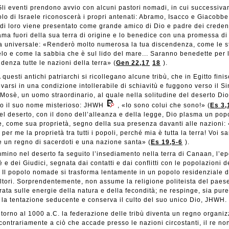
li eventi prendono avvio con alcuni pastori nomadi, in cui successiv
olo di Israele riconoscerà i propri antenati: Abramo, Isacco e Giacobbe.
di loro viene presentato come grande amico di Dio e padre dei credent
ama fuori della sua terra di origine e lo benedice con una promessa di
a universale: «Renderò molto numerosa la tua discendenza, come le s
elo e come la sabbia che è sul lido del mare... Saranno benedette per 
denza tutte le nazioni della terra» (
Gen 22,17
18
).
 questi antichi patriarchi si ricollegano alcune tribù, che in Egitto fini
ovarsi in una condizione intollerabile di schiavitù e fuggono verso il Si
Mosè, un uomo straordinario, al quale nella solitudine del deserto Di
to il suo nome misterioso: JHWH
, «Io sono colui che sono!» (
Es 3,
el deserto, con il dono dell’alleanza e della legge, Dio plasma un pop
e, come sua proprietà, segno della sua presenza davanti alle nazioni:
 per me la proprietà tra tutti i popoli, perché mia è tutta la terra! Voi s
 un regno di sacerdoti e una nazione santa» (
Es 19,5-6
).
mino nel deserto fa seguito l’insediamento nella terra di Canaan, l’ep
 e dei Giudici, segnata dai contatti e dai conflitti con le popolazioni d
 Il popolo nomade si trasforma lentamente in un popolo residenziale d
ltori. Sorprendentemente, non assume la religione politeista del paes
rata sulle energie della natura e della fecondità; ne respinge, sia pur
, la tentazione seducente e conserva il culto del suo unico Dio, JHWH.
ntorno al 1000 a.C. la federazione delle tribù diventa un regno organiz
contrariamente a ciò che accade presso le nazioni circostanti, il re no