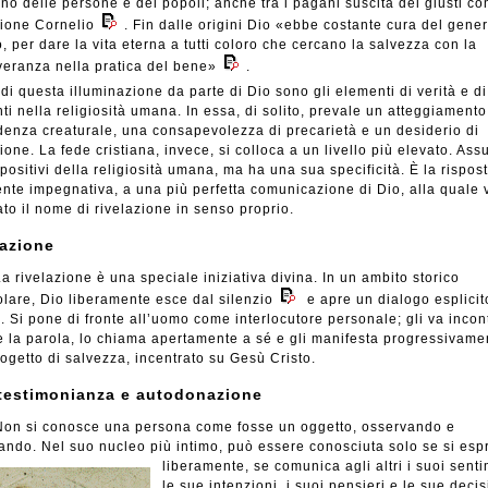
o delle persone e dei popoli; anche tra i pagani suscita dei giusti co
rione Cornelio
. Fin dalle origini Dio «ebbe costante cura del gene
 per dare la vita eterna a tutti coloro che cercano la salvezza con la
eranza nella pratica del bene»
.
 di questa illuminazione da parte di Dio sono gli elementi di verità e d
ti nella religiosità umana. In essa, di solito, prevale un atteggiamento
enza creaturale, una consapevolezza di precarietà e un desiderio di
ione. La fede cristiana, invece, si colloca a un livello più elevato. Ass
 positivi della religiosità umana, ma ha una sua specificità. È la rispost
nte impegnativa, a una più perfetta comunicazione di Dio, alla quale 
ato il nome di rivelazione in senso proprio.
lazione
a rivelazione è una speciale iniziativa divina. In un ambito storico
olare, Dio liberamente esce dal silenzio
e apre un dialogo esplicit
o. Si pone di fronte all’uomo come interlocutore personale; gli va incont
e la parola, lo chiama apertamente a sé e gli manifesta progressivamen
ogetto di salvezza, incentrato su Gesù Cristo.
testimonianza e autodonazione
on si conosce una persona come fosse un oggetto, osservando e
ando. Nel suo nucleo più intimo, può essere conosciuta
solo se si esp
liberamente, se comunica agli altri i suoi senti
le sue intenzioni, i suoi pensieri e le sue decis