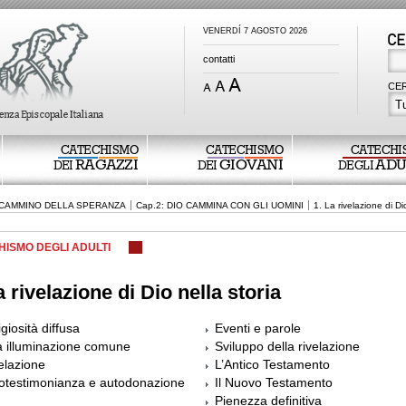
VENERDÍ 7 AGOSTO 2026
contatti
CER
Tu
CATECHISMO
CATECHISMO
CATECHI
RAGAZZI
GIOVANI
ADU
DEI
DEI
DEGLI
L CAMMINO DELLA SPERANZA
Cap.2: DIO CAMMINA CON GLI UOMINI
1. La rivelazione di Di
HISMO DEGLI ADULTI
a rivelazione di Dio nella storia
igiosità diffusa
Eventi e parole
 illuminazione comune
Sviluppo della rivelazione
elazione
L’Antico Testamento
otestimonianza e autodonazione
Il Nuovo Testamento
Pienezza definitiva