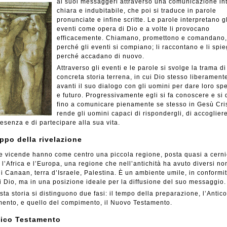
ai suoi messaggeri attraverso una comunicazione int
chiara e indubitabile, che poi si traduce in parole
pronunciate e infine scritte. Le parole interpretano gl
eventi come opera di Dio e a volte li provocano
efficacemente. Chiamano, promettono e comandano,
perché gli eventi si compiano; li raccontano e li spi
perché accadano di nuovo.
Attraverso gli eventi e le parole si svolge la trama d
concreta storia terrena, in cui Dio stesso liberament
avanti il suo dialogo con gli uomini per dare loro sp
e futuro. Progressivamente egli si fa conoscere e si
fino a comunicare pienamente se stesso in Gesù Cri
rende gli uomini capaci di rispondergli, di accogliere
esenza e di partecipare alla sua vita.
ppo della rivelazione
e vicende hanno come centro una piccola regione, posta quasi a cerni
, l’Africa e l’Europa, una regione che nell’antichità ha avuto diversi no
di Canaan, terra d’Israele, Palestina. È un ambiente umile, in conformit
di Dio, ma in una posizione ideale per la diffusione del suo messaggio.
sta storia si distinguono due fasi: il tempo della preparazione, l’Antico
ento, e quello del compimento, il Nuovo Testamento.
tico Testamento