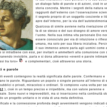
un dialogo fatto di parole e di azioni, cioè in u
storia concreta. Mentre i segreti della natura 
raggiunti dall’esterno con l’osservazione scient
il segreto proprio di un soggetto cosciente e li
apre dall’interno, per la via dell’autotestimoni
Qualcosa di simile avviene nella rivelazione c
fa di se stesso e del suo disegno di amore ver
l’uomo. Nella sua intima vita personale Dio n
essere conosciuto per via di intuizione o rifles
umana, ma solo per sua libera iniziativa. Perci
il suo immenso amore parla agli uomini come 
e si intrattiene con essi, per invitarli e ammetterli alla comunione con 
manendo invisibile, parla e si dona attraverso «eventi e parole intima
si tra loro»
e complementari, cioè attraverso una storia.
i e parole
li eventi contengono la realtà significata dalle parole. Confermano e
cano le parole. Riguardano un popolo o singole persone all’interno di 
ubblici o privati, miracolosi o ordinari. Si compiono «una volta per s
12
), cioè in un tempo preciso e irripetibile, ma con valore perenne e
sale. Sono nuovi e imprevedibili, ma si inseriscono nella continuità st
o un progetto unitario e in vista di una meta definitiva.
nificato e la connessione profonda degli avvenimenti vengono
indicati 