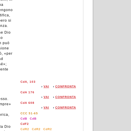
na
vengono
ifica,
bero si
anza.
he Dio
so
on può
sione
ò, «per
ad
sé»;
mente
CdA, 103
VAI
CONFRONTA
CdA 176
VAI
CONFRONTA
esso.
CdA 608
empre»
VAI
CONFRONTA
CCC 51-65
orica,
CdB
CdB
CdF2
da Dio
CdR2
CdR2
CdR2