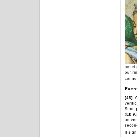
amici 
pur ri
connes
Event
[45]
G
verifi
Sono p
(
Eb 9,
univer
second
Il sig