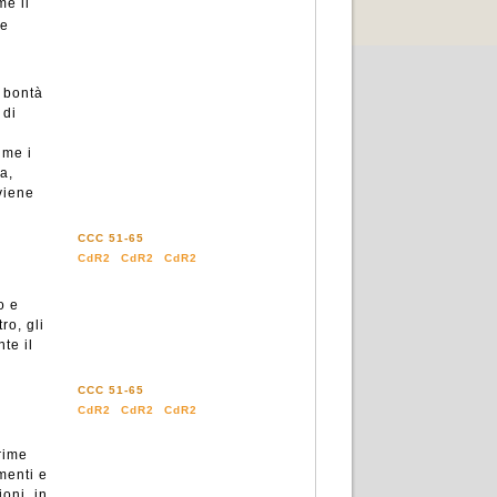
me il
re
i bontà
 di
ume i
a,
viene
CCC 51-65
CdR2
CdR2
CdR2
o e
ro, gli
te il
CCC 51-65
CdR2
CdR2
CdR2
rime
menti e
ioni, in