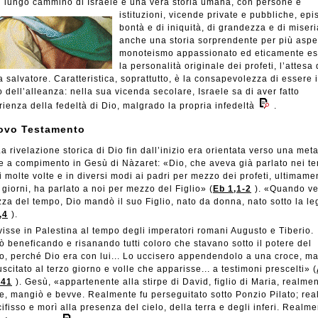
l lungo cammino di Israele è una vera storia umana, con persone e
istituzioni, vicende private e pubbliche, epi
bontà e di iniquità, di grandezza e di miseri
anche una storia sorprendente per più aspett
monoteismo appassionato ed eticamente es
la personalità originale dei profeti, l’attesa 
 salvatore. Caratteristica, soprattutto, è la consapevolezza di essere i
 dell’alleanza: nella sua vicenda secolare, Israele sa di aver fatto
rienza della fedeltà di Dio, malgrado la propria infedeltà
.
uovo Testamento
a rivelazione storica di Dio fin dall’inizio era orientata verso una meta
 a compimento in Gesù di Nàzaret: «Dio, che aveva già parlato nei t
i molte volte e in diversi modi ai padri per mezzo dei profeti, ultimamen
 giorni, ha parlato a noi per mezzo del Figlio» (
Eb 1,1-2
). «Quando ve
za del tempo, Dio mandò il suo Figlio, nato da donna, nato sotto la l
,4
).
isse in Palestina al tempo degli imperatori romani Augusto e Tiberio.
 beneficando e risanando tutti coloro che stavano sotto il potere del
o, perché Dio era con lui... Lo uccisero appendendolo a una croce, ma
uscitato al terzo giorno e volle che apparisse... a testimoni prescelti» (
-41
). Gesù, «appartenente alla stirpe di David, figlio di Maria, realme
, mangiò e bevve. Realmente fu perseguitato sotto Ponzio Pilato; re
cifisso e morì alla presenza del cielo, della terra e degli inferi. Realm