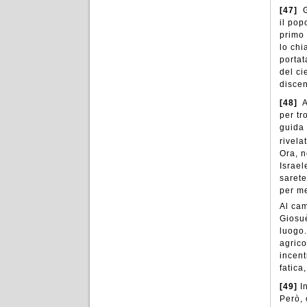
[47]
G
il pop
primo 
lo chi
portat
del ci
discen
[48]
A
per tr
guida 
rivela
Ora, n
Israel
sarete
per me
Al cam
Giosuè
luogo.
agrico
incent
fatica
[49]
I
Però, 