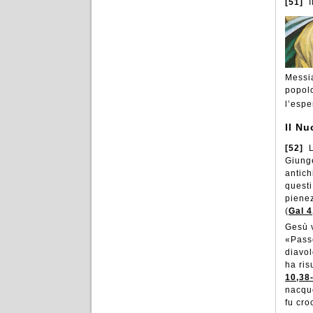
[51]
I
Messia
popolo
l’espe
Il N
[52]
L
Giunge
antich
questi
pienez
(
Gal 4
Gesù v
«Passò
diavol
ha ris
10,38
nacque
fu cro