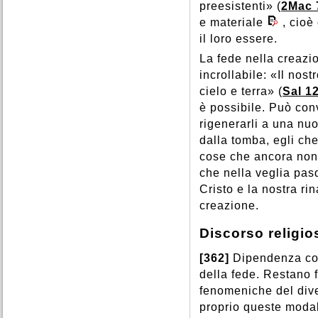
preesistenti» (
2Mac 
e materiale
, cioè
il loro essere.
La fede nella creazi
incrollabile: «Il nos
cielo e terra» (
Sal 1
è possibile. Può conve
rigenerarli a una nuo
dalla tomba, egli che
cose che ancora non
che nella veglia pasq
Cristo e la nostra ri
creazione.
Discorso religio
[362]
Dipendenza con
della fede. Restano f
fenomeniche del div
proprio queste moda