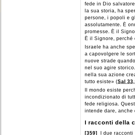
fede in Dio salvatore
la sua storia, ha sp
persone, i popoli e gl
assolutamente. È on
promesse. È il Signor
È il Signore, perché 
Israele ha anche spe
a capovolgere le sort
nuove strade quando
nel suo agire storic
nella sua azione crea
tutto esiste» (
Sal 33
Il mondo esiste perch
incondizionato di tut
fede religiosa. Quest
intende dare, anche 
I racconti della 
[359]
I due racconti 