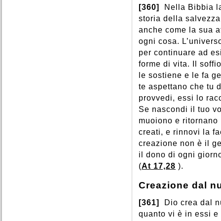
[360]
Nella Bibbia l
storia della salvezza
anche come la sua at
ogni cosa. L’univers
per continuare ad esi
forme di vita. Il soff
le sostiene e le fa 
te aspettano che tu d
provvedi, essi lo rac
Se nascondi il tuo vo
muoiono e ritornano n
creati, e rinnovi la f
creazione non è il g
il dono di ogni gior
(
At 17,28
).
Creazione dal nu
[361]
Dio crea dal nu
quanto vi è in essi e