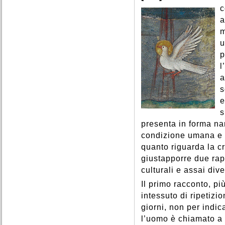
c
a
m
u
p
l
a
s
e
s
presenta in forma nar
condizione umana e s
quanto riguarda la cr
giustapporre due rap
culturali e assai dive
Il primo racconto, p
intessuto di ripetizi
giorni, non per indi
l’uomo è chiamato a c