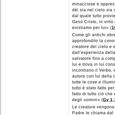
minacciose e oppress
dèi sia nel cielo sia 
dal quale tutto provi
Gesù Cristo, in virtù
esistiamo per lui» (
1
Come gli antichi ebr
approfondito la cono
creatore del cielo e d
dall’esperienza dell
salvatore fino a com
lui e trova in lui con
incontrano il Verbo,
autore con lui della 
tutte le cose e illumin
tutto è stato fatto pe
fatto di tutto ciò che 
degli uomini» (
Gv 1,
Le creature vengono a
Padre le chiama dal n