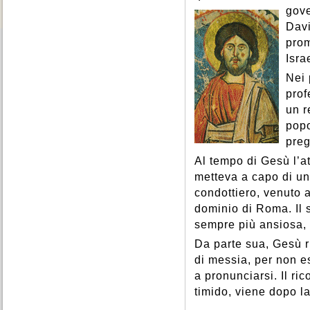
gov
Davi
prom
Isra
Nei 
prof
un r
popo
preg
Al tempo di Gesù l’a
metteva a capo di u
condottiero, venuto a
dominio di Roma. Il 
sempre più ansiosa, la
Da parte sua, Gesù r
di messia, per non es
a pronunciarsi. Il ri
timido, viene dopo l