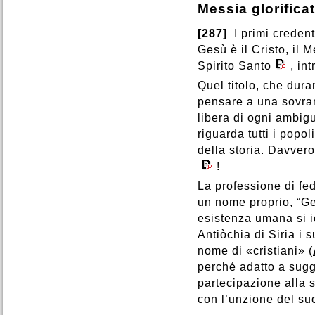
Messia glorifica
[287]
I primi creden
Gesù è il Cristo, il 
Spirito Santo
, in
Quel titolo, che dura
pensare a una sovran
libera di ogni ambig
riguarda tutti i popol
della storia. Davvero
!
La professione di fe
un nome proprio, “Ges
esistenza umana si i
Antiòchia di Siria i 
nome di «cristiani» (
perché adatto a sugge
partecipazione alla 
con l’unzione del suo