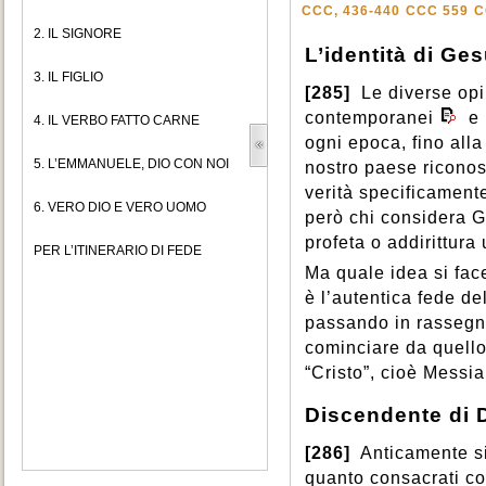
CCC, 436-440
CCC 559
C
2. IL SIGNORE
L’identità di Ge
3. IL FIGLIO
[285]
Le diverse opin
contemporanei
e 
4. IL VERBO FATTO CARNE
ogni epoca, fino alla
5. L’EMMANUELE, DIO CON NOI
nostro paese riconosc
verità specificament
6. VERO DIO E VERO UOMO
però chi considera 
profeta o addirittura 
PER L’ITINERARIO DI FEDE
Ma quale idea si fac
è l’autentica fede d
passando in rassegna i
cominciare da quello
“Cristo”, cioè Messia
Discendente di 
[286]
Anticamente si
quanto consacrati con