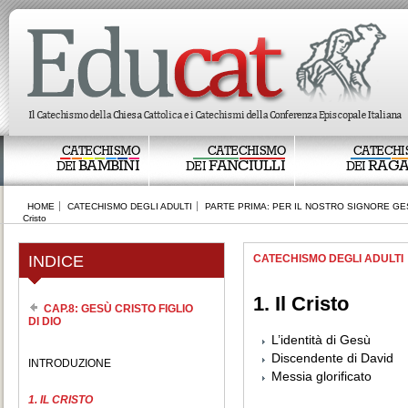
CATECHISMO
CATECHISMO
CATECHI
BAMBINI
FANCIULLI
RAGA
DEI
DEI
DEI
HOME
CATECHISMO DEGLI ADULTI
PARTE PRIMA: PER IL NOSTRO SIGNORE GE
Cristo
INDICE
CATECHISMO DEGLI ADULTI
1. Il Cristo
CAP.8: GESÙ CRISTO FIGLIO
DI DIO
L’identità di Gesù
Discendente di David
INTRODUZIONE
Messia glorificato
1. IL CRISTO