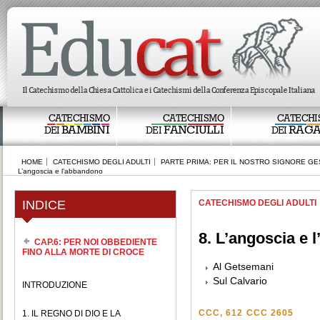
CATECHISMO
CATECHISMO
CATECHI
BAMBINI
FANCIULLI
RAGA
DEI
DEI
DEI
HOME
CATECHISMO DEGLI ADULTI
PARTE PRIMA: PER IL NOSTRO SIGNORE GE
L’angoscia e l’abbandono
INDICE
CATECHISMO DEGLI ADULTI
8. L’angoscia e 
CAP.6: PER NOI OBBEDIENTE
FINO ALLA MORTE DI CROCE
Al Getsemani
Sul Calvario
INTRODUZIONE
CCC, 612
CCC 2605
1. IL REGNO DI DIO E LA