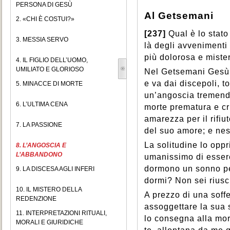
PERSONA DI GESÙ
Al Getsemani
2. «CHI È COSTUI?»
[237]
Qual è lo stat
3. MESSIA SERVO
là degli avvenimenti 
più dolorosa e miste
4. IL FIGLIO DELL’UOMO,
UMILIATO E GLORIOSO
Nel Getsemani Gesù è
e va dai discepoli, t
5. MINACCE DI MORTE
un’angoscia tremenda
6. L’ULTIMA CENA
morte prematura e cru
amarezza per il rifiu
7. LA PASSIONE
del suo amore; e nes
La solitudine lo opp
8. L’ANGOSCIA E
L’ABBANDONO
umanissimo di essere
dormono un sonno pes
9. LA DISCESA AGLI INFERI
dormi? Non sei riusci
10. IL MISTERO DELLA
A prezzo di una soff
REDENZIONE
assoggettare la sua 
11. INTERPRETAZIONI RITUALI,
lo consegna alla mor
MORALI E GIURIDICHE