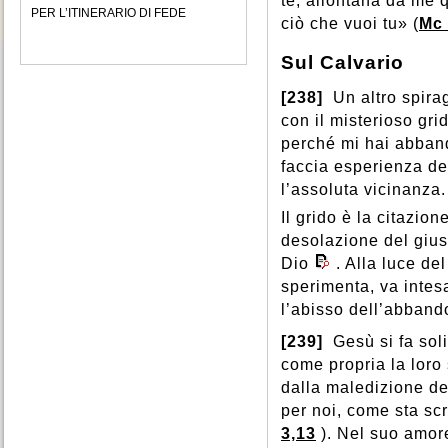
te, allontana da me 
PER L’ITINERARIO DI FEDE
ciò che vuoi tu» (
Mc 
Sul Calvario
[238]
Un altro spirag
con il misterioso gri
perché mi hai abban
faccia esperienza de
l’assoluta vicinanza.
Il grido è la citazio
desolazione del gius
Dio
. Alla luce de
sperimenta, va inte
l’abisso dell’abband
[239]
Gesù si fa soli
come propria la loro 
dalla maledizione de
per noi, come sta scr
3,13
). Nel suo amor