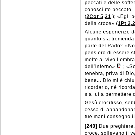
peccati e delle soff
conosciuto peccato, D
(
2Cor 5,21
); «Egli 
della croce» (
1Pt 2,
Alcune esperienze dei
quanto sia tremenda
parte del Padre: «No
pensiero di essere s
molto al vivo l’ombra
dell’inferno»
; «S
tenebra, priva di Di
bene... Dio mi è chi
ricordarlo, né ricord
sia lui a permettere 
Gesù crocifisso, seb
cessa di abbandonars
tue mani consegno il 
[240]
Due preghiere, 
croce, sollevano il v