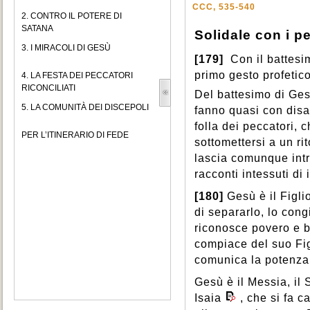
CCC, 535-540
2. CONTRO IL POTERE DI
SATANA
Solidale con i p
3. I MIRACOLI DI GESÙ
[179]
Con il battesi
primo gesto profetic
4. LA FESTA DEI PECCATORI
RICONCILIATI
Del battesimo di Gesù
5. LA COMUNITÀ DEI DISCEPOLI
fanno quasi con disag
folla dei peccatori, 
PER L’ITINERARIO DI FEDE
sottomettersi a un ri
lascia comunque int
racconti intessuti di
[180]
Gesù è il Figli
di separarlo, lo cong
riconosce povero e b
compiace del suo Figl
comunica la potenza d
Gesù è il Messia, il
Isaia
, che si fa c