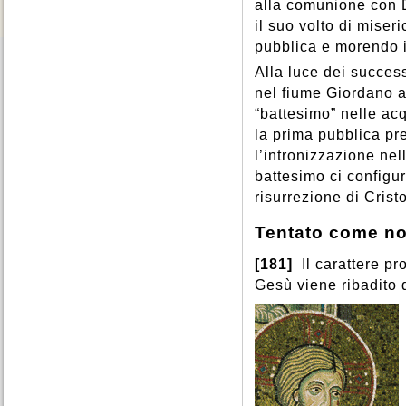
alla comunione con D
il suo volto di miser
pubblica e morendo i
Alla luce dei succes
nel fiume Giordano 
“battesimo” nelle acq
la prima pubblica p
l’intronizzazione nel
battesimo ci configu
risurrezione di Crist
Tentato come no
[181]
Il carattere pr
Gesù viene ribadito 