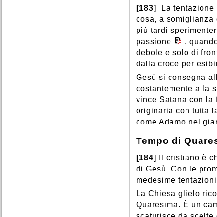
[183]
La tentazione 
cosa, a somiglianza d
più tardi sperimenter
passione
, quando
debole e solo di fron
dalla croce per esibi
Gesù si consegna all
costantemente alla s
vince Satana con la f
originaria con tutta 
come Adamo nel giar
Tempo di Quare
[184]
Il cristiano è 
di Gesù. Con le prom
medesime tentazioni
La Chiesa glielo ric
Quaresima. È un camm
scaturisce da scelte d