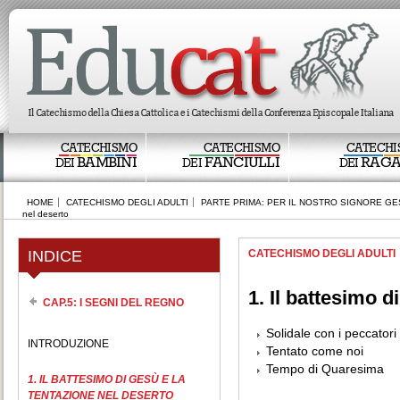
CATECHISMO
CATECHISMO
CATECHI
BAMBINI
FANCIULLI
RAGA
DEI
DEI
DEI
HOME
CATECHISMO DEGLI ADULTI
PARTE PRIMA: PER IL NOSTRO SIGNORE GE
nel deserto
INDICE
CATECHISMO DEGLI ADULTI
1. Il battesimo d
CAP.5: I SEGNI DEL REGNO
Solidale con i peccatori
INTRODUZIONE
Tentato come noi
Tempo di Quaresima
1. IL BATTESIMO DI GESÙ E LA
TENTAZIONE NEL DESERTO