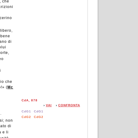
, che
rizioni
scerino
libero,
l bene
ano di
olui
orte,
eo
i
erio che
!» (
Mc
CdA, 878
VAI
CONFRONTA
CdG1
CdG1
.
CdG2
CdG2
si; non
ato di
 e li