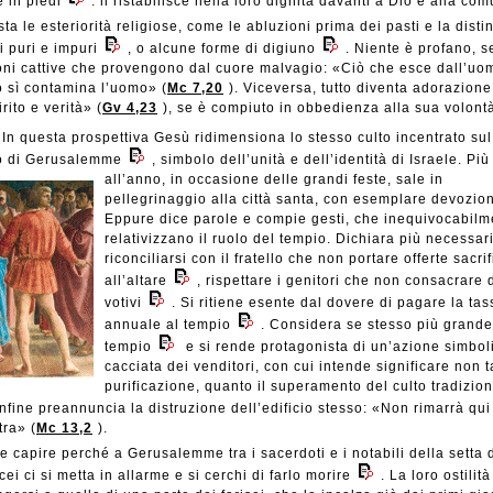
e in piedi
: li ristabilisce nella loro dignità davanti a Dio e alla com
ta le esteriorità religiose, come le abluzioni prima dei pasti e la disti
bi puri e impuri
, o alcune forme di digiuno
. Niente è profano, 
oni cattive che provengono dal cuore malvagio: «Ciò che esce dall’uo
 sì contamina l’uomo» (
Mc 7,20
). Viceversa, tutto diventa adorazione
irito e verità» (
Gv 4,23
), se è compiuto in obbedienza alla sua volont
In questa prospettiva Gesù ridimensiona lo stesso culto incentrato sul
o di Gerusalemme
, simbolo dell’unità e dell’identità di Israele. Più
all’anno, in occasione delle grandi
feste, sale in
pellegrinaggio alla città santa, con esemplare devozio
Eppure dice parole e compie gesti, che inequivocabilm
relativizzano il ruolo del tempio. Dichiara più necessar
riconciliarsi con il fratello che non portare offerte sacrif
all’altare
, rispettare i genitori che non consacrare 
votivi
. Si ritiene esente dal dovere di pagare la tas
annuale al tempio
. Considera se stesso più grande
tempio
e si rende protagonista di un’azione simboli
cacciata dei venditori, con cui intende significare non t
purificazione, quanto il superamento del culto tradizio
Infine preannuncia la distruzione dell’edificio stesso: «Non rimarrà qui
tra» (
Mc 13,2
).
le capire perché a Gerusalemme tra i sacerdoti e i notabili della setta 
ei ci si metta in allarme e si cerchi di farlo morire
. La loro ostilit