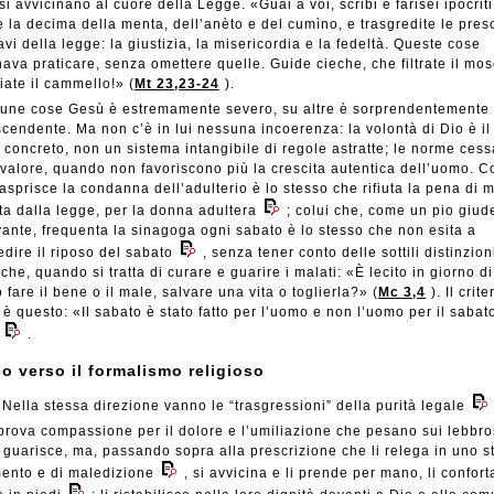
i avvicinano al cuore della Legge. «Guai a voi, scribi e farisei ipocriti
 la decima della menta, dell’anèto e del cumìno, e trasgredite le presc
avi della legge: la giustizia, la misericordia e la fedeltà. Queste cose
ava praticare, senza omettere quelle. Guide cieche, che filtrate il mo
iate il cammello!» (
Mt 23,23-24
).
cune cose Gesù è estremamente severo, su altre è sorprendentemente 
cendente. Ma non c’è in lui nessuna incoerenza: la volontà di Dio è i
 concreto, non un sistema intangibile di regole astratte; le norme cess
valore, quando non favoriscono più la crescita autentica dell’uomo. C
asprisce la condanna dell’adulterio è lo stesso che rifiuta la pena di m
ta dalla legge, per la donna adultera
; colui che, come un pio giud
ante, frequenta la sinagoga ogni sabato è lo stesso che non esita a
edire il riposo del sabato
, senza tener conto delle sottili distinzion
iche, quando si tratta di curare e guarire i malati: «È lecito in giorno di
 fare il bene o il male, salvare una vita o toglierla?» (
Mc 3,4
). Il crit
è questo: «Il sabato è stato fatto per l’uomo e non l’uomo per il sabato
.
co verso il formalismo religioso
Nella stessa direzione vanno le “trasgressioni” della purità legale
rova compassione per il dolore e l’umiliazione che pesano sui lebbro
i guarisce, ma, passando sopra alla prescrizione che li relega in uno st
ento e di maledizione
, si avvicina e li prende per mano, li conforta