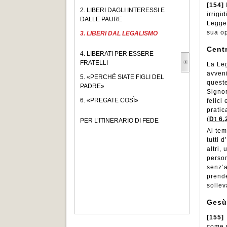
[154]
2. LIBERI DAGLI INTERESSI E
irrigi
DALLE PAURE
Legge
sua o
3. LIBERI DAL LEGALISMO
Centr
4. LIBERATI PER ESSERE
FRATELLI
La Leg
avveni
5. «PERCHÉ SIATE FIGLI DEL
queste
PADRE»
Signor
6. «PREGATE COSÌ»
felici
pratic
(
Dt 6,
PER L’ITINERARIO DI FEDE
Al tem
tutti 
altri,
person
senz’a
prende
sollev
Gesù
[155]
come p