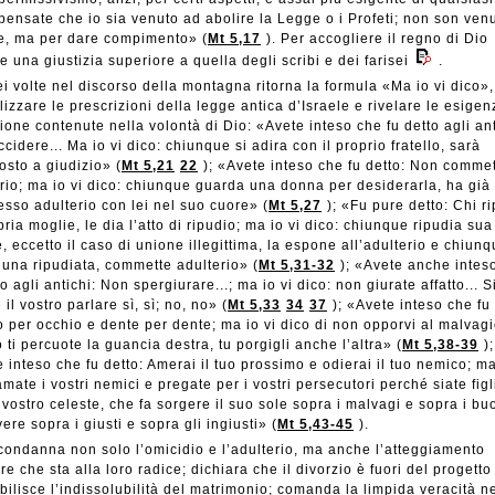
ensate che io sia venuto ad abolire la Legge o i Profeti; non son ven
re, ma per dare compimento» (
Mt 5,17
). Per accogliere il regno di Dio
e una giustizia superiore a quella degli scribi e dei farisei
.
i volte nel discorso della montagna ritorna la formula «Ma io vi dico»,
lizzare le prescrizioni della legge antica d’Israele e rivelare le esigen
ione contenute nella volontà di Dio: «Avete inteso che fu detto agli ant
cidere... Ma io vi dico: chiunque si adira con il proprio fratello, sarà
osto a giudizio» (
Mt 5,21
22
); «Avete inteso che fu detto: Non comme
rio; ma io vi dico: chiunque guarda una donna per desiderarla, ha già
so adulterio con lei nel suo cuore» (
Mt 5,27
); «Fu pure detto: Chi r
pria moglie, le dia l’atto di ripudio; ma io vi dico: chiunque ripudia sua
, eccetto il caso di unione illegittima, la espone all’adulterio e chiun
una ripudiata, commette adulterio» (
Mt 5,31-32
); «Avete anche intes
to agli antichi: Non spergiurare...; ma io vi dico: non giurate affatto... S
 il vostro parlare sì, sì; no, no» (
Mt 5,33
34
37
); «Avete inteso che fu 
 per occhio e dente per dente; ma io vi dico di non opporvi al malvagi
 ti percuote la guancia destra, tu porgigli anche l’altra» (
Mt 5,38-39
);
 inteso che fu detto: Amerai il tuo prossimo e odierai il tuo nemico; ma
amate i vostri nemici e pregate per i vostri persecutori perché siate figl
vostro celeste, che fa sorgere il suo sole sopra i malvagi e sopra i buo
vere sopra i giusti e sopra gli ingiusti» (
Mt 5,43-45
).
ondanna non solo l’omicidio e l’adulterio, ma anche l’atteggiamento
ore che sta alla loro radice; dichiara che il divorzio è fuori del progetto
abilisce l’indissolubilità del matrimonio; comanda la limpida veracità n