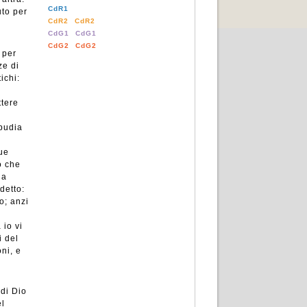
CdR1
uto per
CdR2
CdR2
CdG1
CdG1
CdG2
CdG2
 per
ze di
ichi:
ttere
ipudia
que
o che
ia
detto:
o; anzi
 io vi
i del
ni, e
 di Dio
el