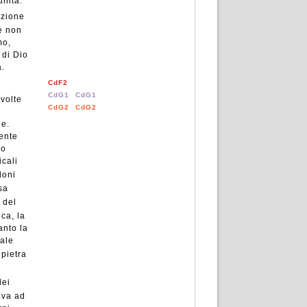
unità.
nzione
se non
mo,
 di Dio
à.
CdF2
CdG1
CdG1
 volte
CdG2
CdG2
ne.
ente
io
icali
doni
sa
 del
ca, la
anto la
nale
 pietra
dei
à va ad