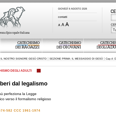
GIOVEDÍ 6 AGOSTO 2026
contatti
CER
Tu
CATECHISMO
CATECHISMO
CATECHI
RAGAZZI
GIOVANI
ADU
DEI
DEI
DEGLI
 IL NOSTRO SIGNORE GESÙ CRISTO
SEZIONE PRIMA: IL MESSAGGIO DI GESÙ
Cap.4:
HISMO DEGLI ADULTI
iberi dal legalismo
ù perfeziona la Legge
tico verso il formalismo religioso
574-582
CCC 1961-1974