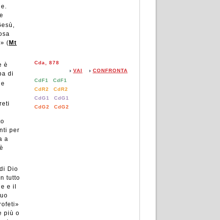
ne.
te
Gesù,
iosa
» (
Mt
Cda, 878
e è
VAI
CONFRONTA
pa di
CdF1
CdF1
le
CdR2
CdR2
CdG1
CdG1
reti
CdG2
CdG2
to
nti per
a a
 è
di Dio
n tutto
e e il
tuo
ofeti»
e più o