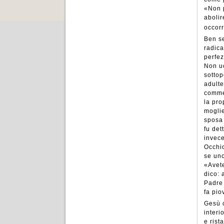
«Non p
aboli
occorr
Ben se
radica
perfez
Non uc
sottop
adulte
commes
la pro
moglie
sposa 
fu det
invece
Occhio
se uno
«Avete
dico: 
Padre 
fa pio
Gesù c
interi
e rist