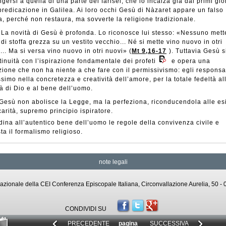
gersi a quella di una parte dei farisei, che lo incalza già dai primi gio
predicazione in Galilea. Ai loro occhi Gesù di Nàzaret appare un falso
a, perché non restaura, ma sovverte la religione tradizionale.
La novità di Gesù è profonda. Lo riconosce lui stesso: «Nessuno mett
di stoffa grezza su un vestito vecchio... Né si mette vino nuovo in otri
... Ma si versa vino nuovo in otri nuovi» (
Mt 9,16-17
). Tuttavia Gesù s
tinuità con l’ispirazione fondamentale dei profeti
e opera una
zione che non ha niente a che fare con il permissivismo: egli responsa
simo nella concretezza e creatività dell’amore, per la totale fedeltà al
à di Dio e al bene dell’uomo.
Gesù non abolisce la Legge, ma la perfeziona, riconducendola alle e
carità, supremo principio ispiratore.
ina all’autentico bene dell’uomo le regole della convivenza civile e
ta il formalismo religioso.
note legali
o Nazionale della CEI Conferenza Episcopale Italiana, Circonvallazione Aurelia, 50
CONDIVIDI SU
PRECEDENTE
pagina
SUCCESSIVA