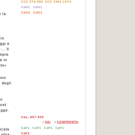
CCC 574-582
CCC 1961-1974
CdG1
CdG1
a
CdG2
CdG2
 la
 in
eggi e
.. Il
empre
e in
ato»
sono
ù degli
ro
aret
egge.
Cda, 897-900
VAI
CONFRONTA
CdF1
CdF1
CdF1
CdF1
icata
CdF2
altra: