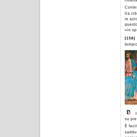
rimett
Contes
tra ci
le azi
questo
«in sp
[158]
tempi
. 
su pie
È faci
sadduc