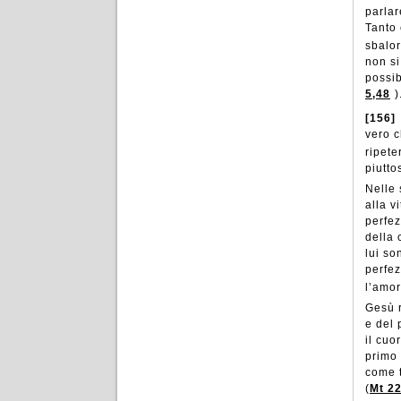
parlar
Tanto 
sbalor
non si
possib
5,48
)
[156]
vero c
ripete
piutto
Nelle 
alla v
perfez
della 
lui so
perfez
l’amor
Gesù r
e del 
il cuo
primo 
come t
(
Mt 22