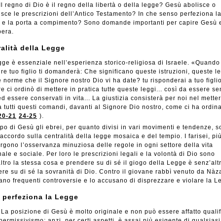
Il regno di Dio è il regno della libertà o della legge? Gesù abolisce o
disce le prescrizioni dell’Antico Testamento? In che senso perfeziona l
 e la porta a compimento? Sono domande importanti per capire Gesù e
pera.
alità della Legge
ge è essenziale nell’esperienza storico-religiosa di Israele. «Quando
re tuo figlio ti domanderà: Che significano queste istruzioni, queste l
 norme che il Signore nostro Dio vi ha date? tu risponderai a tuo figlio:.
e ci ordinò di mettere in pratica tutte queste leggi... così da essere s
 ed essere conservati in vita... La giustizia consisterà per noi nel metter
a tutti questi comandi, davanti al Signore Dio nostro, come ci ha ordin
20-21
24-25
).
po di Gesù gli ebrei, per quanto divisi in vari movimenti e tendenze, 
d’accordo sulla centralità della legge mosaica e del tempio. I farisei, pi
 urgono l’osservanza minuziosa delle regole in ogni settore della vita
ale e sociale. Per loro le prescrizioni legali e la volontà di Dio sono
ltro la stessa cosa e prendere su di sé il giogo della Legge è senz’alt
re su di sé la sovranità di Dio. Contro il giovane rabbì venuto da Nàz
ano frequenti controversie e lo accusano di disprezzare e violare la L
 perfeziona la Legge
La posizione di Gesù è molto originale e non può essere affatto qualif
ermissivismo; anzi, per certi aspetti, è assai più esigente di qualsiasi 