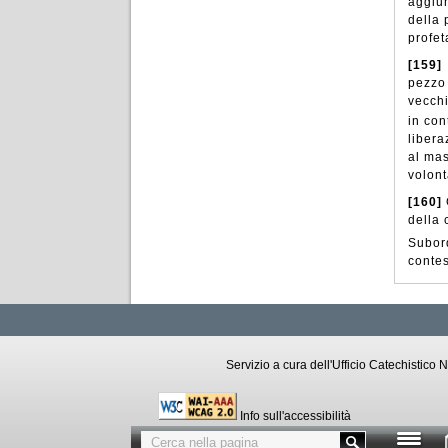
aggiun
della 
profet
[159]
pezzo 
vecchi
in con
libera
al mas
volont
[160]
della 
Subord
contes
Servizio a cura dell'Ufficio Catechistic
Info sull'accessibilità