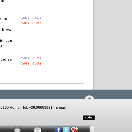
rni
CdG1
CdG1
e un
CdG2
CdG2
i trova
bilizza
la
CdG1
CdG1
sigenze
CdG2
CdG2
 - 00165 Roma - Tel. +39.06663981 -
E-mail