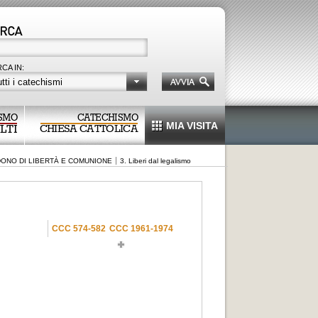
CA IN:
tti i catechismi
SMO
CATECHISMO
MIA VISITA
LTI
CHIESA CATTOLICA
 DONO DI LIBERTÀ E COMUNIONE
3. Liberi dal legalismo
CCC 574-582
CCC 1961-1974