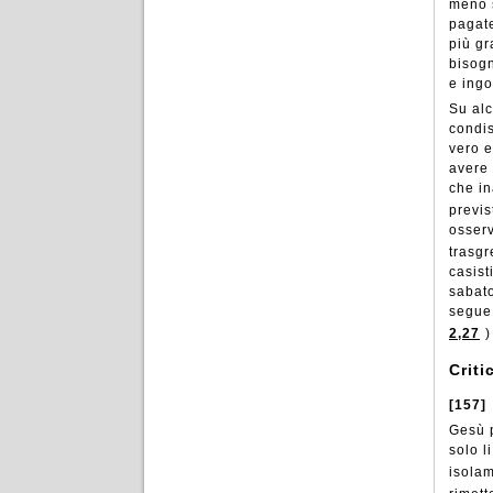
meno s
pagate
più gr
bisogn
e ingo
Su al
condis
vero e
avere 
che in
previs
osserv
trasgr
casist
sabato
segue 
2,27
)
Criti
[157]
Gesù p
solo l
isolam