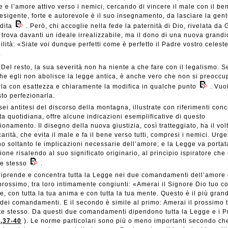
e e l’amore attivo verso i nemici, cercando di vincere il male con il be
esigente, forte e autorevole è il suo insegnamento, da lasciare la gen
dita
. Però, chi accoglie nella fede la paternità di Dio, rivelata da 
 trova davanti un ideale irrealizzabile, ma il dono di una nuova grand
ilità: «Siate voi dunque perfetti come è perfetto il Padre vostro celeste
.
Del resto, la sua severità non ha niente a che fare con il legalismo. S
he egli non abolisce la legge antica, è anche vero che non si preoccu
rla con esattezza e chiaramente la modifica in qualche punto
. Vuo
sto perfezionarla.
sei antitesi del discorso della montagna, illustrate con riferimenti conc
ita quotidiana, offre alcune indicazioni esemplificative di questo
ionamento. Il disegno della nuova giustizia, così tratteggiato, ha il vol
carità, che evita il male e fa il bene verso tutti, compresi i nemici. Urge
no soltanto le implicazioni necessarie dell’amore; e la Legge va portat
ione risalendo al suo significato originario, al principio ispiratore che
e stesso
.
iprende e concentra tutta la Legge nei due comandamenti dell’amore 
prossimo, tra loro intimamente congiunti: «Amerai il Signore Dio tuo co
re, con tutta la tua anima e con tutta la tua mente. Questo è il più grand
dei comandamenti. E il secondo è simile al primo: Amerai il prossimo 
e stesso. Da questi due comandamenti dipendono tutta la Legge e i Pr
,37-40
). Le norme particolari sono più o meno importanti secondo ch