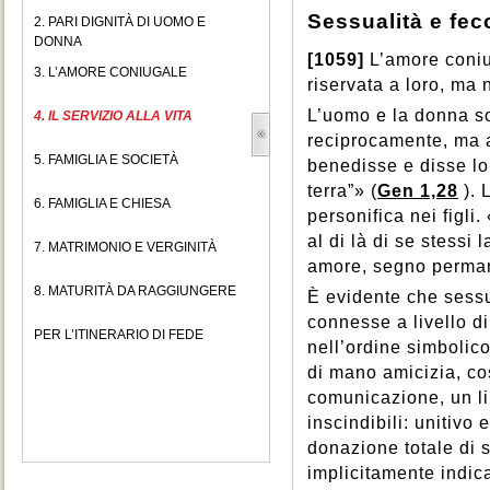
Sessualità e fec
2. PARI DIGNITÀ DI UOMO E
DONNA
[1059]
L’amore coniug
3. L’AMORE CONIUGALE
riservata a loro, ma
L’uomo e la donna so
4. IL SERVIZIO ALLA VITA
reciprocamente, ma a
5. FAMIGLIA E SOCIETÀ
benedisse e disse lor
terra”» (
Gen 1,28
). 
6. FAMIGLIA E CHIESA
personifica nei figli
al di là di se stessi l
7. MATRIMONIO E VERGINITÀ
amore, segno perman
8. MATURITÀ DA RAGGIUNGERE
È evidente che sessu
connesse a livello d
PER L’ITINERARIO DI FEDE
nell’ordine simbolico
di mano amicizia, cos
comunicazione, un li
inscindibili: unitivo 
donazione totale di s
implicitamente indic