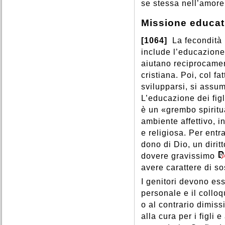
se stessa nell’amore
Missione educati
[1064]
La fecondità 
include l’educazione.
aiutano reciprocame
cristiana. Poi, col f
svilupparsi, si assu
L’educazione dei fig
è un «grembo spiritu
ambiente affettivo, i
e religiosa. Per ent
dono di Dio, un diritt
dovere gravissimo
avere carattere di so
I genitori devono ess
personale e il collo
o al contrario dimiss
alla cura per i figli 