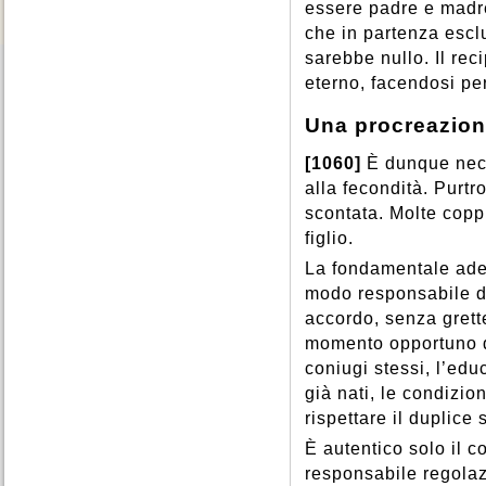
essere padre e madre
che in partenza esc
sarebbe nullo. Il rec
eterno, facendosi per
Una procreazion
[1060]
È dunque nece
alla fecondità. Purt
scontata. Molte copp
figlio.
La fondamentale ades
modo responsabile d
accordo, senza grettez
momento opportuno d
coniugi stessi, l’edu
già nati, le condizio
rispettare il duplice 
È autentico solo il 
responsabile regolazi