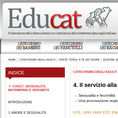
CATECHISMO
CATECHISMO
CATECHI
BAMBINI
FANCIULLI
RAGA
DEI
DEI
DEI
HOME
CATECHISMO DEGLI ADULTI
PARTE TERZA: A TE DIO PADRE
SEZIONE S
INDICE
CATECHISMO DEGLI ADULTI
4. Il servizio alla
CAP.27: SESSUALITÀ,
MATRIMONIO E VERGINITÀ
Sessualità e fecondità
Una procreazione resp
INTRODUZIONE
CCC, 1652-1653
CCC 236
1. AMORE E SESSUALITÀ