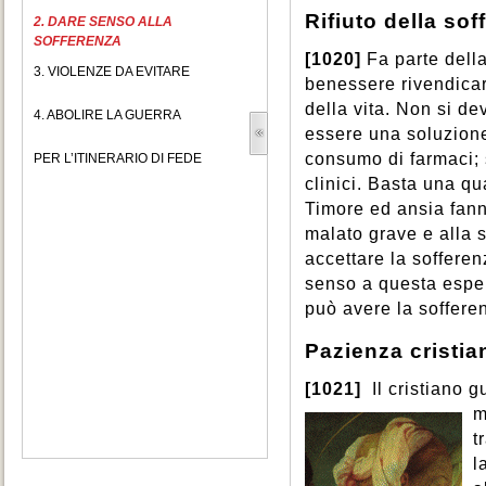
Rifiuto della sof
2. DARE SENSO ALLA
SOFFERENZA
[1020]
Fa parte della
3. VIOLENZE DA EVITARE
benessere rivendicare 
della vita. Non si de
4. ABOLIRE LA GUERRA
essere una soluzione
consumo di farmaci; 
PER L’ITINERARIO DI FEDE
clinici. Basta una qua
Timore ed ansia fanno
malato grave e alla s
accettare la soffere
senso a questa espe
può avere la soffere
Pazienza cristia
[1021]
Il cristiano g
m
t
l