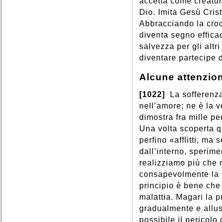
accetta come creatura
Dio. Imita Gesù Cris
Abbracciando la croce
diventa segno effica
salvezza per gli altri
diventare partecipe d
Alcune attenzion
[1022]
La sofferenza
nell’amore; ne è la v
dimostra fra mille pe
Una volta scoperta q
perfino «afflitti, ma 
dall’interno, sperime
realizziamo più che
consapevolmente la p
principio è bene che
malattia. Magari la 
gradualmente e allus
possibile il pericol