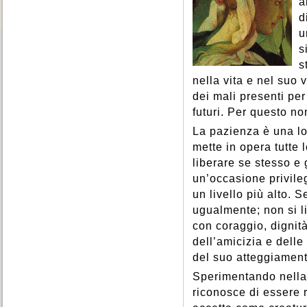
a
d
u
s
s
nella vita e nel suo 
dei mali presenti per
futuri. Per questo no
La pazienza è una lot
mette in opera tutte 
liberare se stesso e g
un’occasione privileg
un livello più alto. S
ugualmente; non si li
con coraggio, dignità
dell’amicizia e delle
del suo atteggiament
Sperimentando nella 
riconosce di essere 