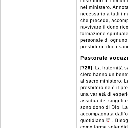
costruttori di comun
nel ministero. Annot
necessario a tutti i 
che precede, accompa
ravvivare il dono ri
formazione spirituale,
personale di ognuno 
presbiterio diocesan
Pastorale vocaz
[726]
La fraternità 
clero hanno un benef
al sacro ministero. L
presbitero ne è il pr
una varietà di esperi
assidua dei singoli e
sono dono di Dio. La
accompagnata dall’off
quotidiana
. Biso
come forma splendida 