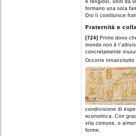
e religiosi, uniti da 
formano una sola fam
Dio li costituisce frate
Fraternità e col
[724]
Primo dono che
mondo non è l’attivi
concretamente vissu
Occorre innanzitutto 
condivisione di esper
economica. Con gradu
vita comune, o almeno
forme.