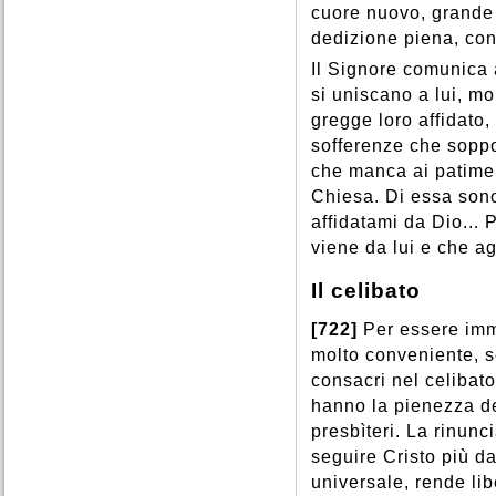
cuore nuovo, grande 
dedizione piena, con
Il Signore comunica a
si uniscano a lui, mo
gregge loro affidato,
sofferenze che soppo
che manca ai patimen
Chiesa. Di essa sono
affidatami da Dio... 
viene da lui e che a
Il celibato
[722]
Per essere imm
molto conveniente, s
consacri nel celibato
hanno la pienezza de
presbìteri. La rinunc
seguire Cristo più d
universale, rende lib