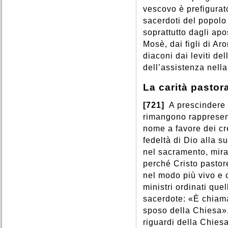
vescovo è prefigurat
sacerdoti del popolo
soprattutto dagli apos
Mosè, dai figli di Aro
diaconi dai leviti de
dell’assistenza nell
La carità pastor
[721]
A prescindere d
rimangono rappresent
nome a favore dei cre
fedeltà di Dio alla s
nel sacramento, mira 
perché Cristo pastor
nel modo più vivo e c
ministri ordinati que
sacerdote: «È chiam
sposo della Chiesa»,
riguardi della Chies