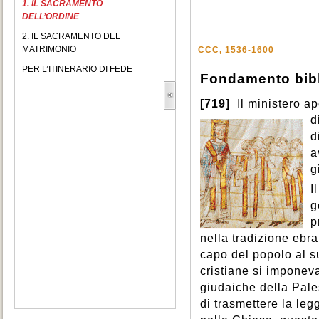
1. IL SACRAMENTO
DELL’ORDINE
2. IL SACRAMENTO DEL
MATRIMONIO
CCC, 1536-1600
PER L’ITINERARIO DI FEDE
Fondamento bib
[719]
Il ministero ap
d
d
a
g
I
g
p
nella tradizione ebr
capo del popolo al s
cristiane si imponeva
giudaiche della Pales
di trasmettere la leg