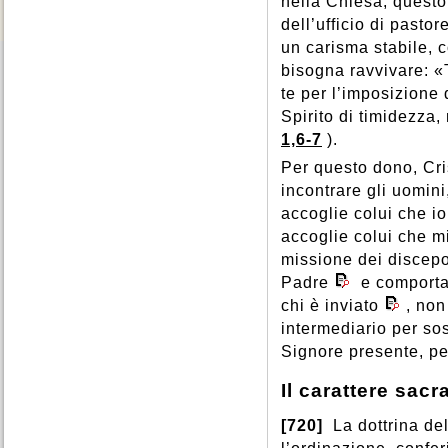
nella Chiesa, questo
dell’ufficio di pasto
un carisma stabile,
bisogna ravvivare: «T
te per l’imposizione 
Spirito di timidezza,
1,6-7
).
Per questo dono, Cris
incontrare gli uomini, 
accoglie colui che i
accoglie colui che m
missione dei discepo
Padre
e comporta 
chi è inviato
, non
intermediario per sos
Signore presente, per 
Il carattere sac
[720]
La dottrina de