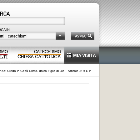
CA IN:
tti i catechismi
SMO
CATECHISMO
MIA VISITA
LTI
CHIESA CATTOLICA
ndo: Credo in Gesù Cristo, unico Figlio di Dio
Articolo 2: « E in