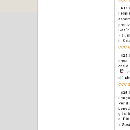
CCC 
433
I
l’espi
aspers
propiz
Gesù: 
» (), 
in Cris
CCC 
434
L
ormai
che è 
e
ciò ch
CCC 
435
I
liturg
Per il
benede
gli or
di Dio
« Ges