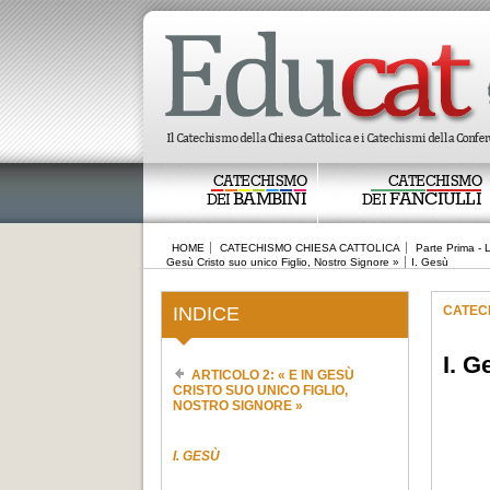
CATECHISMO
CATECHISMO
BAMBINI
FANCIULLI
DEI
DEI
HOME
CATECHISMO CHIESA CATTOLICA
Parte Prima - 
Gesù Cristo suo unico Figlio, Nostro Signore »
I. Gesù
INDICE
CATEC
I. G
ARTICOLO 2: « E IN GESÙ
CRISTO SUO UNICO FIGLIO,
NOSTRO SIGNORE »
I. GESÙ