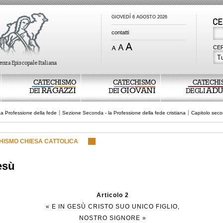
GIOVEDÍ 6 AGOSTO 2026
contatti
CER
Tu
CATECHISMO
CATECHISMO
CATECHI
RAGAZZI
GIOVANI
ADU
DEI
DEI
DEGLI
La Professione della fede
Sezione Seconda - la Professione della fede cristiana
Capitolo seco
HISMO CHIESA CATTOLICA
esù
Articolo 2
« E IN GESÙ CRISTO SUO UNICO FIGLIO,
NOSTRO SIGNORE »