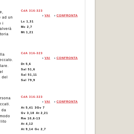
CdA 316-323
e,
VAI
CONFRONTA
e ad un
Lc 1,31
 i
Mc 2,7
salverà
Mt 1,21
toria
CdA 316-323
lla
VAI
CONFRONTA
peccato.
Dt 5,6
lare.
Sal 51,6
el
Sal 51,11
 del
Sal 79,9
CdA 316-323
ersona
VAI
CONFRONTA
ccati.
At 5,41
3Gv 7
o da
Gv 3,18
At 2,21
 modo
Rm 10,6-13
lito
At 4,12
At 9,14
Gc 2,7