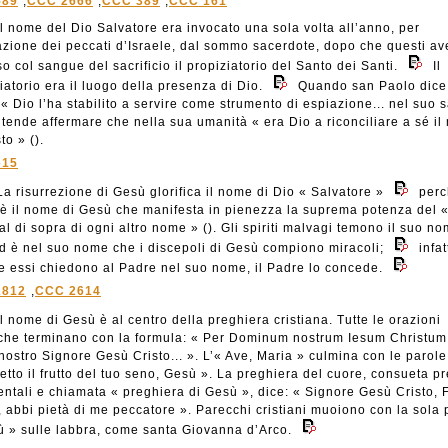
589
,
CCC 2666
,
CCC 389
,
CCC 161
l nome del Dio Salvatore era invocato una sola volta all’anno, per
azione dei peccati d’Israele, dal sommo sacerdote, dopo che questi a
o col sangue del sacrificio il propiziatorio del Santo dei Santi.
Il
iatorio era il luogo della presenza di Dio.
Quando san Paolo dice
« Dio l’ha stabilito a servire come strumento di espiazione... nel suo
intende affermare che nella sua umanità « era Dio a riconciliare a sé i
to » ().
615
a risurrezione di Gesù glorifica il nome di Dio « Salvatore »
perc
 è il nome di Gesù che manifesta in pienezza la suprema potenza del
al di sopra di ogni altro nome » (). Gli spiriti malvagi temono il suo n
d è nel suo nome che i discepoli di Gesù compiono miracoli;
infat
e essi chiedono al Padre nel suo nome, il Padre lo concede.
2812
,
CCC 2614
l nome di Gesù è al centro della preghiera cristiana. Tutte le orazioni
iche terminano con la formula: « Per Dominum nostrum Iesum Christum.
 nostro Signore Gesù Cristo... ». L’« Ave, Maria » culmina con le parole
tto il frutto del tuo seno, Gesù ». La preghiera del cuore, consueta p
ientali e chiamata « preghiera di Gesù », dice: « Signore Gesù Cristo, F
, abbi pietà di me peccatore ». Parecchi cristiani muoiono con la sola 
ù » sulle labbra, come santa Giovanna d’Arco.