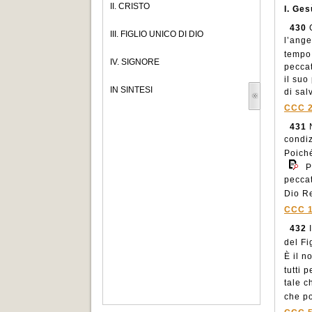
II. CRISTO
I. Ges
430
G
III. FIGLIO UNICO DI DIO
l’ange
tempo 
IV. SIGNORE
peccat
il suo
IN SINTESI
di sal
CCC 
431
N
condiz
Poiché
P
peccat
Dio R
CCC 
432
I
del Fi
È il n
tutti 
tale c
che po