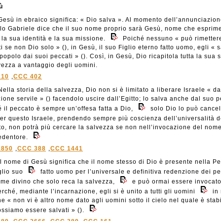
ù
esù in ebraico significa: « Dio salva ». Al momento dell’annunciazion
lo Gabriele dice che il suo nome proprio sarà Gesù, nome che esprim
la sua identità e la sua missione.
Poiché nessuno « può rimettere
i se non Dio solo » (), in Gesù, il suo Figlio eterno fatto uomo, egli « 
 popolo dai suoi peccati » (). Così, in Gesù, Dio ricapitola tutta la sua s
vezza a vantaggio degli uomini.
210
,
CCC 402
ella storia della salvezza, Dio non si è limitato a liberare Israele « da
ione servile » () facendolo uscire dall’Egitto; lo salva anche dal suo 
 il peccato è sempre un’offesa fatta a Dio,
solo Dio lo può cancel
er questo Israele, prendendo sempre più coscienza dell’universalità d
o, non potrà più cercare la salvezza se non nell’invocazione del nome
edentore.
1850
,
CCC 388
,
CCC 1441
l nome di Gesù significa che il nome stesso di Dio è presente nella P
glio suo
fatto uomo per l’universale e definitiva redenzione dei pe
ome divino che solo reca la salvezza,
e può ormai essere invocat
perché, mediante l’incarnazione, egli si è unito a tutti gli uomini
in
he « non vi è altro nome dato agli uomini sotto il cielo nel quale è stabi
ssiamo essere salvati » ().