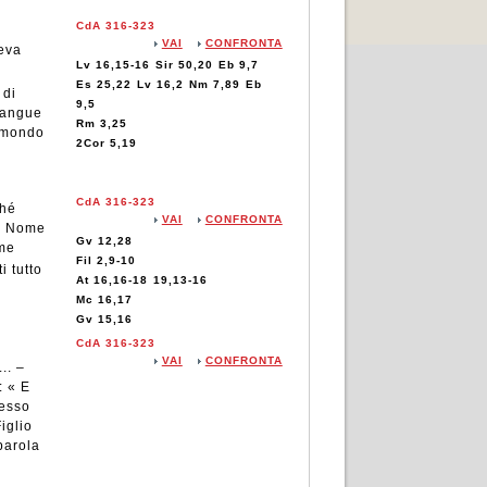
CdA 316-323
VAI
CONFRONTA
veva
Lv 16,15-16
Sir 50,20
Eb 9,7
Es 25,22
Lv 16,2
Nm 7,89
Eb
 di
9,5
 sangue
Rm 3,25
l mondo
2Cor 5,19
CdA 316-323
hé
VAI
CONFRONTA
 « Nome
Gv 12,28
ome
Fil 2,9-10
ti tutto
At 16,16-18
19,13-16
Mc 16,17
Gv 15,16
CdA 316-323
VAI
CONFRONTA
.. –
: « E
resso
iglio
parola